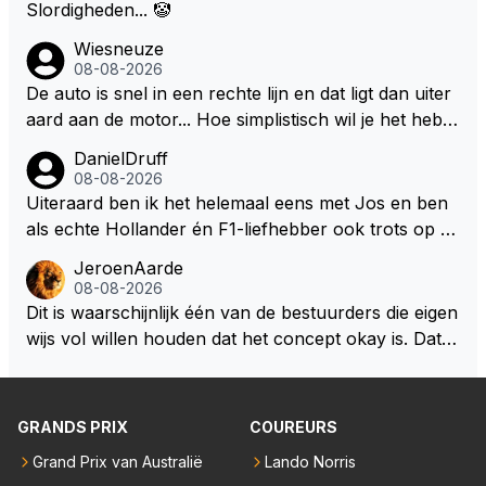
Slordigheden... 🤡
Wiesneuze
08-08-2026
De auto is snel in een rechte lijn en dat ligt dan uiter
aard aan de motor... Hoe simplistisch wil je het hebb
en? Juist in de buurt van de topsnelheid is luchtwee
DanielDruff
rstand ontzettend belangrijk. Heeft Red Bull bochtgri
08-08-2026
p opgegeven voor topsnelheid? Dat is iets wat vaker
Uiteraard ben ik het helemaal eens met Jos en ben
gebeurd is, zeker met Verstappen aan bet stuur.
als echte Hollander én F1-liefhebber ook trots op de
fantastische carrière van Max Verstappen, maar de l
JeroenAarde
aatste tijd kriebelt bij mij toch de wens dat hij nog een
08-08-2026
s een knappe auto van Red Bull krijgt, waarmee hij d
Dit is waarschijnlijk één van de bestuurders die eigen
ie laatste paar records van Lewis 'ik-reed-in-een-Me
wijs vol willen houden dat het concept okay is. Dat is
rcedes-die-3-seconden-sneller-is-dan-de-rest' Hamil
het niet, dat ziet iedereen en wordt ook door de cou
ton kan slopen. Hij heeft dat natuurlijk ook in zich, al
reurs gezegd! Dat het lichter, korter en smaller zou
leen die shit-Red Bull moet beter.
moeten onderschrijf ik maar het is niet gezegd dat ik
GRANDS PRIX
COUREURS
zijn visie van het huidige concept volg. Om de borst
Grand Prix van Australië
Lando Norris
vooruit te houden zonder gezichtsverlies is de oplos