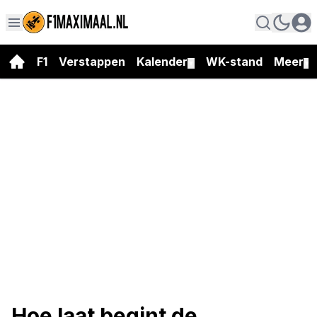
F1
Verstappen
Kalender
WK-stand
Meer
▼
▼
Hoe laat begint de