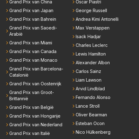
Grand Prix van China
Oscar Piastri
sing eenvoudig. Maak de motor voor een groot deel
belangrijker dan de batterij in verhouding 65/35 en ni
Grand Prix van Japan
George Russell
emand zeurt meer. De verbetering van de F1 zit in d
Grand Prix van Bahrein
Andrea Kimi Antonelli
e brandstof. De batterij zorgt op den duur weer voo
Grand Prix van Saoedi-
Max Verstappen
r een ander milieu probleem. Door de klimaatgekte i
Arabië
Isack Hadjar
s de F1 en auto industrie ook de batterij richting opg
Grand Prix van Miami
Charles Leclerc
egaan. Deze batterij heeft het gewicht in de F1 autos
Grand Prix van Canada
Lewis Hamilton
erg omhoog geschroefd. Daar zou je al een behoorli
Grand Prix van Monaco
jke gewichtsvermindering mee doen en ruimte creër
Alexander Albon
Grand Prix van Barcelona-
en om de autos kleiner en smaller te maken. Om we
Carlos Sainz
Catalonië
er echte raceauto's te zien zodat iedereen weer teru
Liam Lawson
Grand Prix van Oostenrijk
gkomt naar de F1 die inmiddels weggelopen zijn!
Arvid Lindblad
Grand Prix van Groot-
Fernando Alonso
Brittannië
Lance Stroll
Grand Prix van België
Oliver Bearman
Grand Prix van Hongarije
Esteban Ocon
Grand Prix van Nederland
Nico Hülkenberg
Grand Prix van Italië