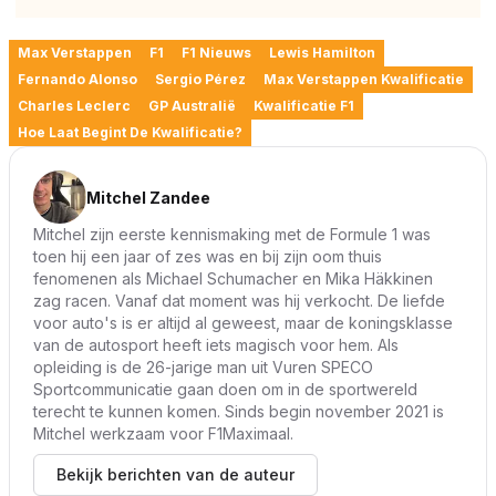
Max Verstappen
F1
F1 Nieuws
Lewis Hamilton
Fernando Alonso
Sergio Pérez
Max Verstappen Kwalificatie
Charles Leclerc
GP Australië
Kwalificatie F1
Hoe Laat Begint De Kwalificatie?
Mitchel Zandee
Mitchel zijn eerste kennismaking met de Formule 1 was
toen hij een jaar of zes was en bij zijn oom thuis
fenomenen als Michael Schumacher en Mika Häkkinen
zag racen. Vanaf dat moment was hij verkocht. De liefde
voor auto's is er altijd al geweest, maar de koningsklasse
van de autosport heeft iets magisch voor hem. Als
opleiding is de 26-jarige man uit Vuren SPECO
Sportcommunicatie gaan doen om in de sportwereld
terecht te kunnen komen. Sinds begin november 2021 is
Mitchel werkzaam voor F1Maximaal.
Bekijk berichten van de auteur