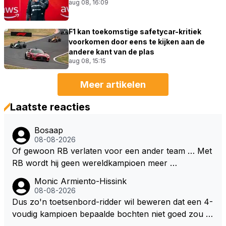
aug 08, 16:09
F1 kan toekomstige safetycar-kritiek
voorkomen door eens te kijken aan de
andere kant van de plas
aug 08, 15:15
Meer artikelen
Laatste reacties
Bosaap
08-08-2026
Of gewoon RB verlaten voor een ander team … Met
RB wordt hij geen wereldkampioen meer …
Monic Armiento-Hissink
08-08-2026
Dus zo'n toetsenbord-ridder wil beweren dat een 4-
voudig kampioen bepaalde bochten niet goed zou n
emen. Die zal ook wel tot de groep behoren die dez