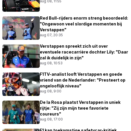
aug 08, 11:55
Red Bull-rijders enorm streng beoordeeld:
"Ongewoon veel slordige momenten bij
Verstappen"
aug 07, 20:35
Verstappen spreekt zich uit over
eventuele racecarrière dochter Lily: "Daar
zal ik duidelijk in zijn"
aug 08, 10:53
F1TV-analist looft Verstappen en goede
vriend van de Nederlander: "Presteert op
ongelooflijk niveau"
aug 08, 9:00
De la Rosa plaatst Verstappen in uniek
rijtje: "Zij zijn mijn twee favoriete
coureurs"
aug 08, 17:00
F1 kan toekomstige safetycar-kritiek