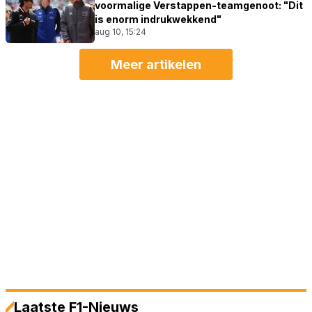
voormalige Verstappen-teamgenoot: "Dit
is enorm indrukwekkend"
aug 10, 15:24
Meer artikelen
Laatste F1-Nieuws