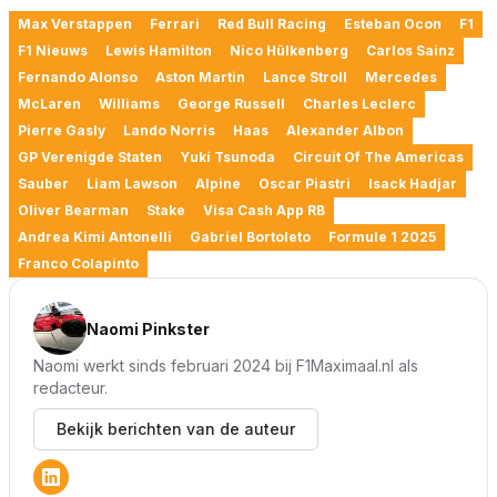
Max Verstappen
Ferrari
Red Bull Racing
Esteban Ocon
F1
F1 Nieuws
Lewis Hamilton
Nico Hülkenberg
Carlos Sainz
Fernando Alonso
Aston Martin
Lance Stroll
Mercedes
McLaren
Williams
George Russell
Charles Leclerc
Pierre Gasly
Lando Norris
Haas
Alexander Albon
GP Verenigde Staten
Yuki Tsunoda
Circuit Of The Americas
Sauber
Liam Lawson
Alpine
Oscar Piastri
Isack Hadjar
Oliver Bearman
Stake
Visa Cash App RB
Andrea Kimi Antonelli
Gabriel Bortoleto
Formule 1 2025
Franco Colapinto
Naomi Pinkster
Naomi werkt sinds februari 2024 bij F1Maximaal.nl als
redacteur.
Bekijk berichten van de auteur