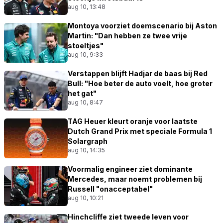
aug 10, 13:48
Montoya voorziet doemscenario bij Aston
Martin: "Dan hebben ze twee vrije
stoeltjes"
aug 10, 9:33
Verstappen blijft Hadjar de baas bij Red
Bull: "Hoe beter de auto voelt, hoe groter
het gat"
aug 10, 8:47
TAG Heuer kleurt oranje voor laatste
Dutch Grand Prix met speciale Formula 1
Solargraph
aug 10, 14:35
Voormalig engineer ziet dominante
Mercedes, maar noemt problemen bij
Russell "onacceptabel"
aug 10, 10:21
Hinchcliffe ziet tweede leven voor