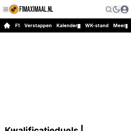
F1
Verstappen
Kalender
WK-stand
Meer
▼
▼
Kwalificatieduels |