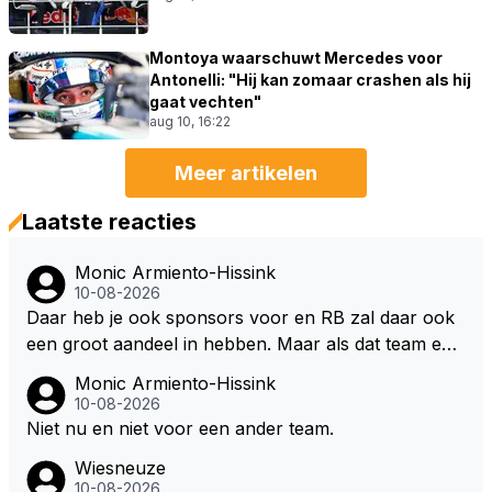
Montoya waarschuwt Mercedes voor
Antonelli: "Hij kan zomaar crashen als hij
gaat vechten"
aug 10, 16:22
Meer artikelen
Laatste reacties
Monic Armiento-Hissink
10-08-2026
Daar heb je ook sponsors voor en RB zal daar ook
een groot aandeel in hebben. Maar als dat team een
maal goed van de grond is gekomen kan hij niet en t
Monic Armiento-Hissink
eam baas zijn en 24 of meer races in de F1 blijven rij
10-08-2026
den, hij zal dan een keuze moeten maken. Tom Hart
Niet nu en niet voor een ander team.
is door Max zelf aangewezen als de opvolger van G
Wiesneuze
P die al op weg was naar Williams en RB heeft hun
10-08-2026