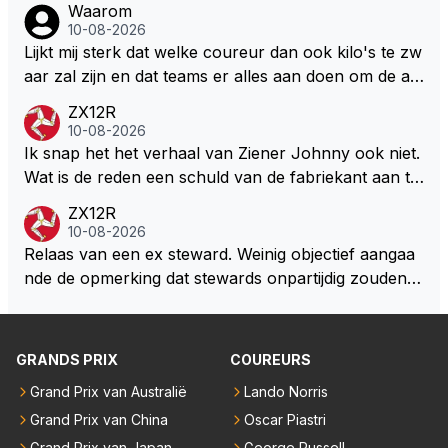
Waarom
hoofdprijzen .. Zijn geduld raakt op, zijn loyaliteit ook
10-08-2026
.. Persoonlijk denk ik dat hij nu echt op een tweespr
Lijkt mij sterk dat welke coureur dan ook kilo's te zw
ong zit en alles aan het overwegen is om een juiste
aar zal zijn en dat teams er alles aan doen om de au
keuze te maken .. Daarbij staat het echt niet vast dat
to zo licht mogelijk te maken. Zeker met de kwalificat
zijn keuze RB zal zijn … Persoonlijk denk ik dat het v
ZX12R
ie waar ze zelfs elke liter brandstof achterwege late
10-08-2026
oor Max maar ook voor ons als fans heel goed zal
n als dat kan. Dat er na de zomerstop een kilootje er
Ik snap het het verhaal van Ziener Johnny ook niet.
zijn dat Max uit die veilige vissekom stapt en een nie
bij zit kan natuurlijk.
Wat is de reden een schuld van de fabriekant aan te
uw fris avontuur aangaat elders …
halen???? Het gaat hier over het raceteam en niet d
ZX12R
e hoe de fabriekant van straat auto's ervoor staat.
10-08-2026
Relaas van een ex steward. Weinig objectief aangaa
nde de opmerking dat stewards onpartijdig zouden zi
jn. De historie laat duidelijk een heel ander beeld zien
dan dat 'prietpraat Johnny' ons wil doen geloven. J
ohnny heeft nu een ander idool dan destijds en daar
GRANDS PRIX
COUREURS
likt ie nu de hielen van schoon. LH is blijkbaar exit bij
Grand Prix van Australië
Lando Norris
'objectieve' Johnny.
Grand Prix van China
Oscar Piastri
Grand Prix van Japan
George Russell