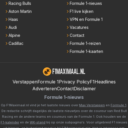
Racing Bulls
Formule 1-nieuws
Aston Martin
F1 live kijken
Haas
VPN en Formule 1
Audi
Vacatures
Alpine
Contact
Cadillac
Formule 1-reizen
Formule 1-kaarten
Verstappen
Formule 1
Privacy Policy
F1Headlines
Adverteren
Contact
Disclaimer
Formule 1-nieuws
Op F1Maximaal.nl vind je het laatste nieuws over
Max Verstappen
en
Formule 1
.
De redactie schrijft dagelijks de laatste nieuwtjes over de coureur van Red Bull
Racing en de andere teams en coureurs van de Formule 1. Ook houden we de
F1-kalender
en de
WK-stand
bij op onze subpagina's. Voor uitgebreid F1 nieuws
uit binnen- en buitenland moet je bij
F1Maximaal.nl
zijn. Heb je interesse om