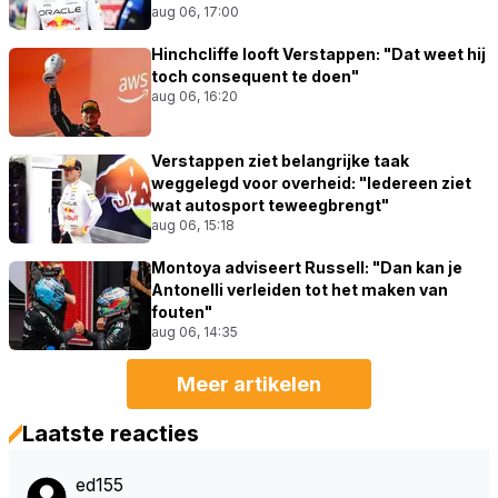
aug 06, 17:00
Hinchcliffe looft Verstappen: "Dat weet hij
toch consequent te doen"
aug 06, 16:20
Verstappen ziet belangrijke taak
weggelegd voor overheid: "Iedereen ziet
wat autosport teweegbrengt"
aug 06, 15:18
Montoya adviseert Russell: "Dan kan je
Antonelli verleiden tot het maken van
fouten"
aug 06, 14:35
Meer artikelen
Laatste reacties
ed155