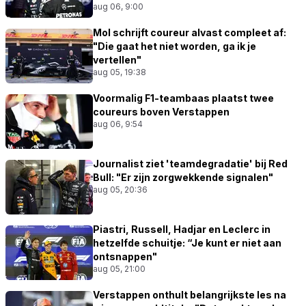
aug 06, 9:00
Mol schrijft coureur alvast compleet af:
"Die gaat het niet worden, ga ik je
vertellen"
aug 05, 19:38
Voormalig F1-teambaas plaatst twee
coureurs boven Verstappen
aug 06, 9:54
Journalist ziet 'teamdegradatie' bij Red
Bull: "Er zijn zorgwekkende signalen"
aug 05, 20:36
Piastri, Russell, Hadjar en Leclerc in
hetzelfde schuitje: “Je kunt er niet aan
ontsnappen"
aug 05, 21:00
Verstappen onthult belangrijkste les na