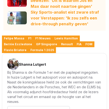
bewezen: 'Dit is waarom Jos en
Max daar nooit naartoe gingen'
Sky Sports-analist eist zware straf
voor Verstappen: 'Ik zou zelfs een
drive-through penalty geven'
Felipe Massa
F1
F1 Nieuws
Lewis Hamilton
Bernie Ecclestone
GP Singapore
Renault
FIA
FOM
Flavio Briatore
Formule 1 2025
Shanna Lutgert
Bij Shanna is de Formule 1 er met de paplepel ingegoten.
In huize Lutgert is het autosport voor en autosport na.
Naast de koningsklasse hield ze ook de verrichtingen van
de Nederlanders in de Porsches, het WEC en de ELMS bij.
Als voormalig adjunct-hoofdredacteur hield ze de lezers
vanaf het circuit en ernaast op de hoogte van al het
nieuws.