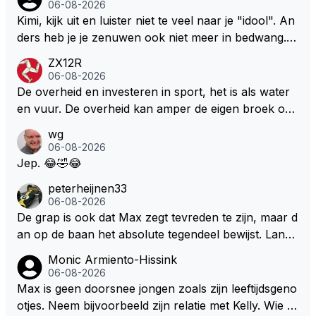
06-08-2026
Kimi, kijk uit en luister niet te veel naar je "idool". An
ders heb je je zenuwen ook niet meer in bedwang. Zi
e Bezechi, Di Antonio.. misschien anders tegen Max/
ZX12R
Marquez/Jos ? Veel gezelliger
06-08-2026
De overheid en investeren in sport, het is als water
en vuur. De overheid kan amper de eigen broek oph
ouden. De Staat steelt liever, liefst van eigen burger
wg
s. Je kunt de Staat het best vergelijken met de sherif
06-08-2026
f van Nottinghem (Robin Hood) welk achter de bom
Jep. 😂🤣😂
en verscholen de argeloze burger opwacht om he
peterheijnen33
m/haar van zijn laatste zuurverdiende stuiver te ber
06-08-2026
oven. De Staat heeft nooit ooit maar een stuiver in Z
De grap is ook dat Max zegt tevreden te zijn, maar d
andvoort willen investeren en dat zal ook nooit gebe
an op de baan het absolute tegendeel bewijst. Lando
uren. Afdragen van BTW gelden en vergunningen bi
zegt daarentegen juist meer te willen, maar laat het
Monic Armiento-Hissink
j dergelijke sportievefestiviteiten MOET je dan weer
dan eigenlijk niet echt zien. ;)
06-08-2026
wel afstaan, de parasiet.
Max is geen doorsnee jongen zoals zijn leeftijdsgeno
otjes. Neem bijvoorbeeld zijn relatie met Kelly. Wie g