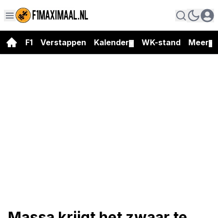
F1
Verstappen
Kalender
WK-stand
Meer
▼
▼
Massa krijgt het zwaar te