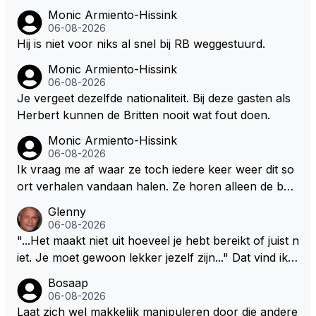
aat er een relatie aan met een vrouw die toch wat ja
Monic Armiento-Hissink
artjes ouder is en al een kleine heeft van een voorm
06-08-2026
alig RB-lid op de leeftijd van 23 jaar? Hij doet dingen
Hij is niet voor niks al snel bij RB weggestuurd.
die leeftijdsgenootjes niet doen en blijft toch heel gew
Monic Armiento-Hissink
oon. Ieder jaar is er in Hongarije een uitje voor zijn t
06-08-2026
eam. Op 28-jarige leeftijd is hij al eigenaar van een su
Je vergeet dezelfde nationaliteit. Bij deze gasten als
ccesvol raceteam. Hij is niet alleen speciaal in de aut
Herbert kunnen de Britten nooit wat fout doen.
o maar ook daarbuiten.
Monic Armiento-Hissink
06-08-2026
Ik vraag me af waar ze toch iedere keer weer dit so
ort verhalen vandaan halen. Ze horen alleen de boa
rdradio's en interviews van Max, die uitgezonden en
Glenny
gedaan worden als ie nog vol adrenaline zit, maar ni
06-08-2026
emand weet wat er zich afspeelt achter gesloten de
"...Het maakt niet uit hoeveel je hebt bereikt of juist n
uren. Bovendien werken er 2000 man bij RB en niet
iet. Je moet gewoon lekker jezelf zijn..." Dat vind ik z
iedereen is vertrokken. Dat er nu een paar jaar acht
o bijzonder aan Max Verstappen; het gaat hem om k
Bosaap
er elkaar mensen een andere uitdagingen zoeken of
waliteit en niet om kwantiteit in het (zijn) leven. Voor
06-08-2026
niet meer in de F1 willen werken is niet zo gek als de
zo'n mindset in een wereld waarin het nota bene he
Laat zich wel makkelijk manipuleren door die andere