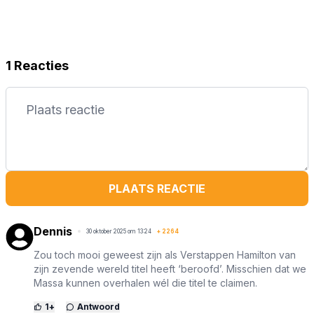
1 Reacties
PLAATS REACTIE
Dennis
30 oktober 2025 om 13:24
+
2264
Zou toch mooi geweest zijn als Verstappen Hamilton van
zijn zevende wereld titel heeft ‘beroofd’. Misschien dat we
Massa kunnen overhalen wél die titel te claimen.
1
+
Antwoord