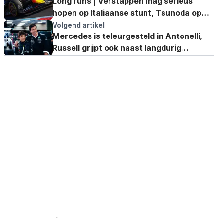
Long runs | Verstappen mag serieus
hopen op Italiaanse stunt, Tsunoda op
enorme achterstand
Volgend artikel
Mercedes is teleurgesteld in Antonelli,
Russell grijpt ook naast langdurig
contract