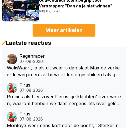
Oud-coureur toont begrip voor
Verstappen: "Dan ga je niet winnen"
aug 07, 12:45
Meer artikelen
Laatste reacties
Regenracer
07-08-2026
WatisWaar , ja als dit waar is dan slaat Max de verke
erde weg in en zal hij woorden afgeschilderd als gel
dwolf . Hij zal daardoor van de RB president Wellicht
Tiras
voor een keuze worden gesteld .
07-08-2026
Precies als hier zoveel 'ernstige klachten' over ware
n, waarom hebben we daar nergens iets over gelez
en... voor mij is dit nieuw!
Tiras
07-08-2026
Montoya weer eens kort door de bocht,.. Sterker n