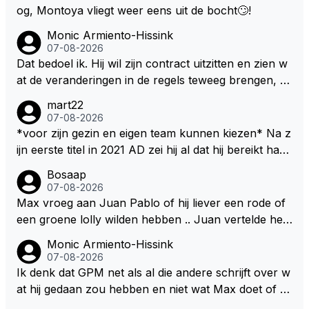
og, Montoya vliegt weer eens uit de bocht🙄!
Monic Armiento-Hissink
07-08-2026
Dat bedoel ik. Hij wil zijn contract uitzitten en zien w
at de veranderingen in de regels teweeg brengen, al
s dat niks wordt valt de keuze makkelijker om voor z
mart22
ijn eigen team te kiezen en zijn gezin. hij kan dan zelf
07-08-2026
bepalen aan welke races hij mee wil doen en is ook
*voor zijn gezin en eigen team kunnen kiezen* Na z
vaker thuis. Hij zit dan ook niet meer vast aan een c
ijn eerste titel in 2021 AD zei hij al dat hij bereikt had
ontract, wat wel het geval is als hij nu een nieuw co
waar hij altijd al van gedroomd had en dat alles wat d
Bosaap
ntract zou tekenen.
aarna nog komt bonus was. Ik denk dat hij dat meen
07-08-2026
de en dat hij er nog steeds zo in staat. Nu telt voorn
Max vroeg aan Juan Pablo of hij liever een rode of
amelijk het plezier hebben in wat hij doet nog als drij
een groene lolly wilden hebben .. Juan vertelde hem
fveer. Hij heeft het ook altijd over "plezier hebben"
dat zijn voorkeur toch echt bij die rode lag .. Tijdens
Monic Armiento-Hissink
Nu, met deze auto's??? Met deze regels???
het gretig likken aan zijn rode lolly hoorde Juan toc
07-08-2026
h echt van Max dat RB hem een contract had aange
Ik denk dat GPM net als al die andere schrijft over w
boden met een aanzienlijke loonsverhoging maar da
at hij gedaan zou hebben en niet wat Max doet of wi
t Max dat te weinig vond .. Max vond het belangrijk d
lt. Als je leest dat hij er moeite mee heeft om zijn gezi