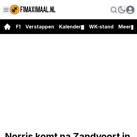
F1
Verstappen
Kalender
WK-stand
Meer
▼
▼
Norris komt na Zandvoort in