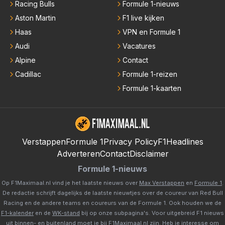
Racing Bulls
Formule 1-nieuws
Aston Martin
F1 live kijken
Haas
VPN en Formule 1
Audi
Vacatures
Alpine
Contact
Cadillac
Formule 1-reizen
Formule 1-kaarten
Verstappen
Formule 1
Privacy Policy
F1Headlines
Adverteren
Contact
Disclaimer
Formule 1-nieuws
Op F1Maximaal.nl vind je het laatste nieuws over
Max Verstappen
en
Formule 1
.
De redactie schrijft dagelijks de laatste nieuwtjes over de coureur van Red Bull
Racing en de andere teams en coureurs van de Formule 1. Ook houden we de
F1-kalender
en de
WK-stand
bij op onze subpagina's. Voor uitgebreid F1 nieuws
uit binnen- en buitenland moet je bij
F1Maximaal.nl
zijn. Heb je interesse om