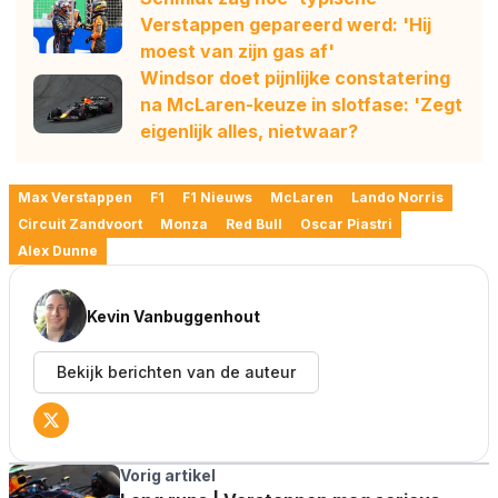
Verstappen gepareerd werd: 'Hij
moest van zijn gas af'
Windsor doet pijnlijke constatering
na McLaren-keuze in slotfase: 'Zegt
eigenlijk alles, nietwaar?
Max Verstappen
F1
F1 Nieuws
McLaren
Lando Norris
Circuit Zandvoort
Monza
Red Bull
Oscar Piastri
Alex Dunne
Kevin Vanbuggenhout
Bekijk berichten van de auteur
Vorig artikel