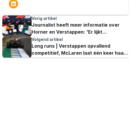
Vorig artikel
Journalist heeft meer informatie over
Horner en Verstappen: 'Er lijkt
duidelijkheid te zijn'
Volgend artikel
Long runs | Verstappen opvallend
competitief, McLaren laat één keer haar
potentieel zien