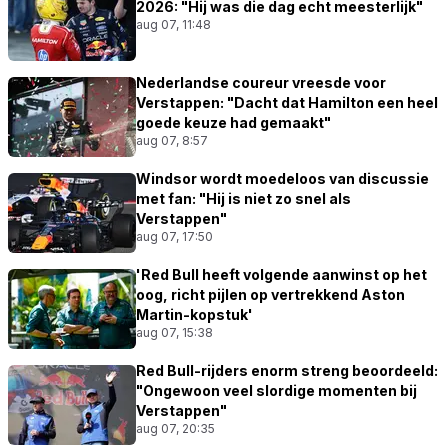
2026: "Hij was die dag echt meesterlijk"
aug 07, 11:48
Nederlandse coureur vreesde voor
Verstappen: "Dacht dat Hamilton een heel
goede keuze had gemaakt"
aug 07, 8:57
Windsor wordt moedeloos van discussie
met fan: "Hij is niet zo snel als
Verstappen"
aug 07, 17:50
'Red Bull heeft volgende aanwinst op het
oog, richt pijlen op vertrekkend Aston
Martin-kopstuk'
aug 07, 15:38
Red Bull-rijders enorm streng beoordeeld:
"Ongewoon veel slordige momenten bij
Verstappen"
aug 07, 20:35