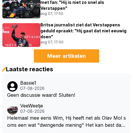
met fan: "Hij is niet zo snel als
Verstappen"
aug 07, 17:50
Britse journalist ziet dat Verstappens
geduld opraakt: "Hij gaat dat niet eeuwig
doen"
aug 07, 17:00
Meer artikelen
Laatste reacties
Bassie1
07-08-2026
Geen discussie waard! Sluiten!
VeeWeetje
07-08-2026
Helemaal mee eens Wim, Hij heeft net als Olav Mol s
oms een wat "dwingende mening" Het kan best dat
de fan in kwestie probeerde een vergelijkbaar gevoe