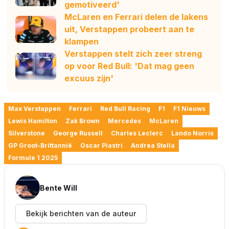
gemotiveerd'
McLaren en Ferrari delen de lakens
uit, Verstappen probeert aan te
klampen
Verstappen stelt zich zeer streng
op voor Red Bull: 'Dat mag geen
excuus zijn'
Max Verstappen
Ferrari
Red Bull Racing
F1
F1 Nieuws
Lewis Hamilton
Zak Brown
Mercedes
McLaren
Silverstone
George Russell
Charles Leclerc
Lando Norris
GP Groot-Brittannië
Oscar Piastri
Andrea Stella
Formule 1 2025
Bente Will
Bekijk berichten van de auteur