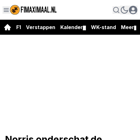
F1
Verstappen
Kalender
WK-stand
Meer
▼
▼
Norris onderschat de