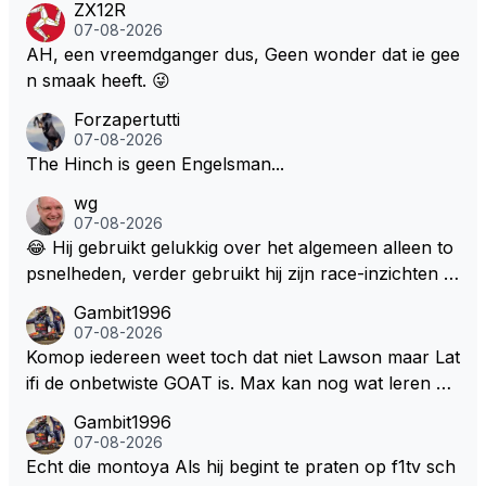
ZX12R
l bij Windsor op te roepen. Maar in een tijd zonder r
07-08-2026
aces zijn dit leuke berichtjes
AH, een vreemdganger dus, Geen wonder dat ie gee
n smaak heeft. 😜
Forzapertutti
07-08-2026
The Hinch is geen Engelsman...
wg
07-08-2026
😂 Hij gebruikt gelukkig over het algemeen alleen to
psnelheden, verder gebruikt hij zijn race-inzichten q
ua rotatie, baangebruik, etc. Alleen snelheid in of uit
Gambit1996
een bocht zegt helemaal niets, dus wat dat betreft h
07-08-2026
eeft hij sowieso gelijk 😂.
Komop iedereen weet toch dat niet Lawson maar Lat
ifi de onbetwiste GOAT is. Max kan nog wat leren va
n hem En iedereen maar zeggen Schumacher of Ha
Gambit1996
milton, hahahaha. Latifi pakt ze allemaal met de oge
07-08-2026
n dicht met als onbetwiste nummer 2 of GOATINES
Echt die montoya Als hij begint te praten op f1tv sch