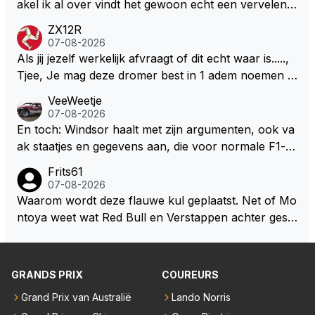
S Lawson natuurlijk 😂😂😂😂😂
akel ik al over vindt het gewoon echt een vervelend
mannetje met zijn geblaas alsof hij het allemaal wel
ZX12R
weet 🤮🤮
07-08-2026
Als jij jezelf werkelijk afvraagt of dit echt waar is.....,
Tjee, Je mag deze dromer best in 1 adem noemen m
et bv een Hans Christian Andersen. Enorme drang n
VeeWeetje
aar voordragen uit eigen geest. Kan mij voorstellen d
07-08-2026
at je het leuk vindt sprookjes te luisteren maar heb jij
En toch: Windsor haalt met zijn argumenten, ook va
jezelf dan ook wel eens afgevraagd of de dappere b
ak staatjes en gegevens aan, die voor normale F1-fa
oswachter werkelijk Roodkapje uit de buik van de bo
ns niet te verkrijgen of te snappen zijn. Iets met "co
Frits61
ze wolff gesneden heeft?
okies made of your own dough" 🤣
07-08-2026
Waarom wordt deze flauwe kul geplaatst. Net of Mo
ntoya weet wat Red Bull en Verstappen achter geslo
ten deuren bespreken.
GRANDS PRIX
COUREURS
Grand Prix van Australië
Lando Norris