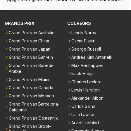
er bij het Amerikaanse Haas F1 heeft volgens mij no
oit veel indruk gemaakt. Voor mij persoonlijk lijkt hij d
ezelfde weg te bewandelen als analist. En dat is niet
GRANDS PRIX
COUREURS
vanwege zijn persoonlijke Top-3. Hij blijft sympathie
Grand Prix van Australië
Lando Norris
k, maar zijn werk als specialistisch commentator en
Grand Prix van China
Oscar Piastri
presentator bij RTL Duitsland, een televisiezender di
e de Formule 1 uitzendt in Duitsland..., mwah!
Grand Prix van Japan
George Russell
Grand Prix van Bahrein
Andrea Kimi Antonelli
Grand Prix van Saoedi-
Max Verstappen
Arabië
Isack Hadjar
Grand Prix van Miami
Charles Leclerc
Grand Prix van Canada
Lewis Hamilton
Grand Prix van Monaco
Alexander Albon
Grand Prix van Barcelona-
Carlos Sainz
Catalonië
Liam Lawson
Grand Prix van Oostenrijk
Arvid Lindblad
Grand Prix van Groot-
Fernando Alonso