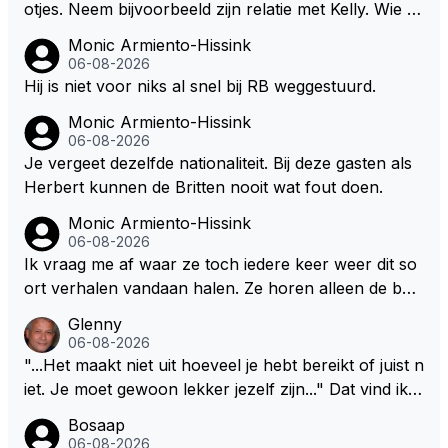
otjes. Neem bijvoorbeeld zijn relatie met Kelly. Wie g
aat er een relatie aan met een vrouw die toch wat ja
Monic Armiento-Hissink
artjes ouder is en al een kleine heeft van een voorm
06-08-2026
alig RB lid op de leeftijd van 23jaar? Hij doet dingen di
Hij is niet voor niks al snel bij RB weggestuurd.
e leeftijdsgenootjes niet doen en blijft toch heel gewo
Monic Armiento-Hissink
on. Ieder jaar is er in Hongarije een uitje voor zijn te
06-08-2026
am. OP 28 jarige leeftijd is hij al eigenaar van een suc
Je vergeet dezelfde nationaliteit. Bij deze gasten als
cesvol racing team. Hij is niet alleen speciaal in de au
Herbert kunnen de Britten nooit wat fout doen.
to maar ook daarbuiten.
Monic Armiento-Hissink
06-08-2026
Ik vraag me af waar ze toch iedere keer weer dit so
ort verhalen vandaan halen. Ze horen alleen de boa
rdradio's en interviews van Max, die uitgezonden en
Glenny
gedaan worden als ie nog vol adrenaline zit, maar ni
06-08-2026
emand weet wat er zich afspeelt achter gesloten de
"...Het maakt niet uit hoeveel je hebt bereikt of juist n
uren. Bovendien werken er 2000 man bij RB en niet
iet. Je moet gewoon lekker jezelf zijn..." Dat vind ik z
iedereen is vertrokken. Dat er nu een paar jaar acht
o bijzonder aan Max Verstappen; het gaat hem om k
Bosaap
er elkaar mensen een andere uitdagingen zoeken of
waliteit en niet om kwantiteit in het (zijn) leven. Voor
06-08-2026