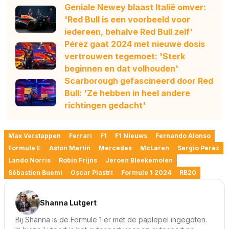
Geniale Newey blaast Italië omver:
'Red Bull is een voorbeeld voor
iedereen, behalve Red Bull zelf'
Pérez gaat 2024 met nieuwe dosis
vertrouwen tegemoet: 'Sterk
beginnen en dat volhouden'
Scarborough gefascineerd door Red
Bull: 'Ze hebben in heel andere
richtingen gedacht'
Max Verstappen
Ferrari
F1
F1 Nieuws
Fernando Alonso
Formule E
Aston Martin
Mercedes
McLaren
Sergio Pérez
Lando Norris
Robin Frijns
Jeroen Bleekemolen
Sébastien Buemi
Oscar Piastri
Formule 1 2024
RB20
Shanna Lutgert
Bij Shanna is de Formule 1 er met de paplepel ingegoten.