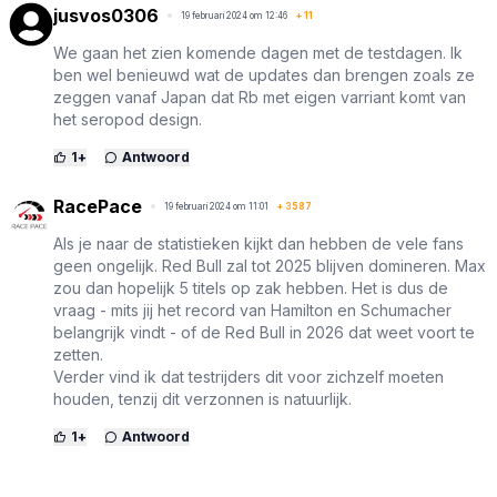
jusvos0306
19 februari 2024 om 12:46
+
11
We gaan het zien komende dagen met de testdagen. Ik
ben wel benieuwd wat de updates dan brengen zoals ze
zeggen vanaf Japan dat Rb met eigen varriant komt van
het seropod design.
1
+
Antwoord
RacePace
19 februari 2024 om 11:01
+
3587
Als je naar de statistieken kijkt dan hebben de vele fans
geen ongelijk. Red Bull zal tot 2025 blijven domineren. Max
zou dan hopelijk 5 titels op zak hebben. Het is dus de
vraag - mits jij het record van Hamilton en Schumacher
belangrijk vindt - of de Red Bull in 2026 dat weet voort te
zetten.
Verder vind ik dat testrijders dit voor zichzelf moeten
houden, tenzij dit verzonnen is natuurlijk.
1
+
Antwoord