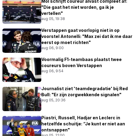
Mol schrijft coureur alvast compleet af:
"Die gaat het niet worden, ga ik je
vertellen"
aug 05, 19:38
Verstappen gaat voorlopig niet in op
voorstel Antonelli: "Max zei dat ik me daar
eerst op moet richten"
aug 06, 9:00
Voormalig F1-teambaas plaatst twee
coureurs boven Verstappen
aug 06, 9:54
Journalist ziet 'teamdegradatie' bij Red
Bull: "Er zijn zorgwekkende signalen"
aug 05, 20:36
Piastri, Russell, Hadjar en Leclerc in
hetzelfde schuitje: “Je kunt er niet aan
ontsnappen"
aug 05, 21:00