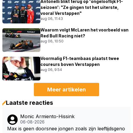
Antonelli blikt terug op 'ongelooflijk F1-
seizoen': "Ze gingen tot het uiterste,
vooral Verstappen"
aug 06, 11:43
Waarom volgt McLaren het voorbeeld van
Red Bull Racing niet?
aug 06, 10:50
Voormalig F1-teambaas plaatst twee
coureurs boven Verstappen
aug 06, 9:54
Meer artikelen
Laatste reacties
Monic Armiento-Hissink
06-08-2026
Max is geen doorsnee jongen zoals zijn leeftijdsgeno