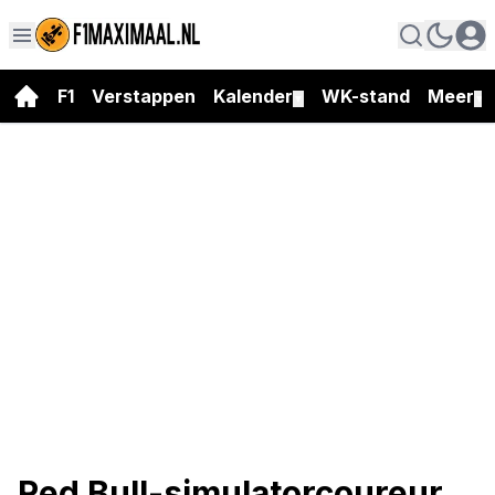
F1
Verstappen
Kalender
WK-stand
Meer
▼
▼
Red Bull-simulatorcoureur