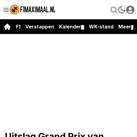
F1
Verstappen
Kalender
WK-stand
Meer
▼
▼
Uitslag Grand Prix van