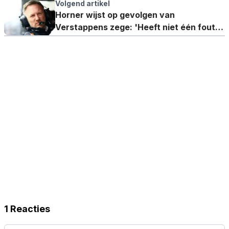
op het moment?'
Volgend artikel
Horner wijst op gevolgen van
Verstappens zege: 'Heeft niet één fout
gemaakt'
1 Reacties