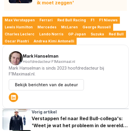
ik moet zeggen'
Max Verstappen
Ferrari
Red Bull Racing
F1
F1 Nieuws
Lewis Hamilton
Mercedes
McLaren
George Russell
Charles Leclerc
Lando Norris
GP Japan
Suzuka
Red Bull
Oscar Piastri
Andrea Kimi Antonelli
Mark Hanselman
Hoofdredacteur F1Maximaal.nl
Mark Hanselman is sinds 2023 hoofdredacteur bij
F1Maximaal.nl.
Bekijk berichten van de auteur
Vorig artikel
Verstappen fel naar Red Bull-collega's:
'Weet je wat het probleem in de wereld is