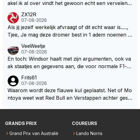
S Lawson natuurlijk 😂😂😂😂😂
akel ik al over vindt het gewoon echt een vervelend
mannetje met zijn geblaas alsof hij het allemaal wel
ZX12R
weet 🤮🤮
07-08-2026
Als jij jezelf werkelijk afvraagt of dit echt waar is.....,
Tjee, Je mag deze dromer best in 1 adem noemen m
et bv een Hans Christian Andersen. Enorme drang n
VeeWeetje
aar voordragen uit eigen geest. Kan mij voorstellen d
07-08-2026
at je het leuk vindt sprookjes te luisteren maar heb jij
En toch: Windsor haalt met zijn argumenten, ook va
jezelf dan ook wel eens afgevraagd of de dappere b
ak staatjes en gegevens aan, die voor normale F1-fa
oswachter werkelijk Roodkapje uit de buik van de bo
ns niet te verkrijgen of te snappen zijn. Iets met "co
Frits61
ze wolff gesneden heeft?
okies made of your own dough" 🤣
07-08-2026
Waarom wordt deze flauwe kul geplaatst. Net of Mo
ntoya weet wat Red Bull en Verstappen achter geslo
ten deuren bespreken.
GRANDS PRIX
COUREURS
Grand Prix van Australië
Lando Norris