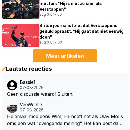
met fan: "Hij is niet zo snel als
Verstappen"
aug 07, 17:50
Britse journalist ziet dat Verstappens
geduld opraakt: "Hij gaat dat niet eeuwig
doen"
aug 07, 17:00
Meer artikelen
Laatste reacties
Bassie1
07-08-2026
Geen discussie waard! Sluiten!
VeeWeetje
07-08-2026
Helemaal mee eens Wim, Hij heeft net als Olav Mol s
oms een wat "dwingende mening" Het kan best dat