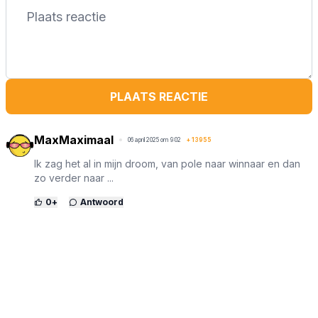
PLAATS REACTIE
MaxMaximaal
06 april 2025 om 9:02
+
13955
Ik zag het al in mijn droom, van pole naar winnaar en dan
zo verder naar ...
0
+
Antwoord