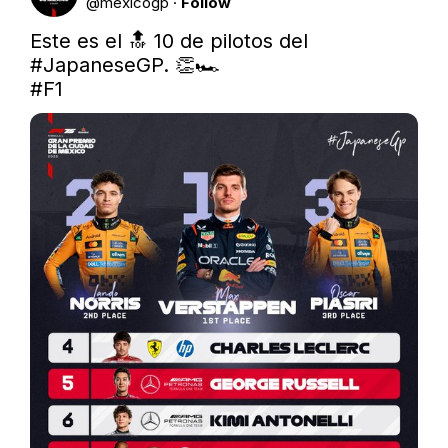
@
mexicogp
·
Follow
Este es el 🔝 10 de pilotos del 
#JapaneseGP
#F1