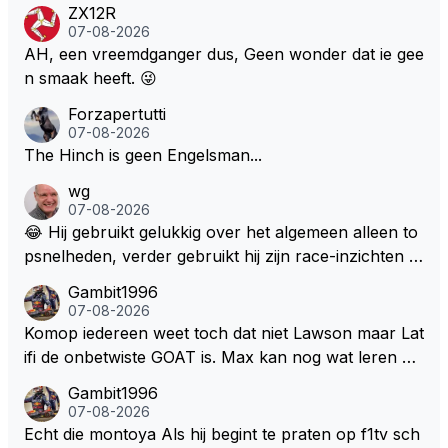
de fan in kwestie probeerde een vergelijkbaar gevoe
ZX12R
l bij Windsor op te roepen. Maar in een tijd zonder r
07-08-2026
aces zijn dit leuke berichtjes
AH, een vreemdganger dus, Geen wonder dat ie gee
n smaak heeft. 😜
Forzapertutti
07-08-2026
The Hinch is geen Engelsman...
wg
07-08-2026
😂 Hij gebruikt gelukkig over het algemeen alleen to
psnelheden, verder gebruikt hij zijn race-inzichten q
ua rotatie, baangebruik, etc. Alleen snelheid in of uit
Gambit1996
een bocht zegt helemaal niets, dus wat dat betreft h
07-08-2026
eeft hij sowieso gelijk 😂.
Komop iedereen weet toch dat niet Lawson maar Lat
ifi de onbetwiste GOAT is. Max kan nog wat leren va
n hem En iedereen maar zeggen Schumacher of Ha
Gambit1996
milton, hahahaha. Latifi pakt ze allemaal met de oge
07-08-2026
n dicht met als onbetwiste nummer 2 of GOATINES
Echt die montoya Als hij begint te praten op f1tv sch