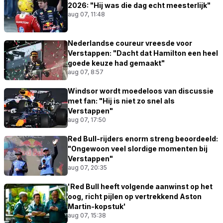
2026: "Hij was die dag echt meesterlijk"
aug 07, 11:48
Nederlandse coureur vreesde voor
Verstappen: "Dacht dat Hamilton een heel
goede keuze had gemaakt"
aug 07, 8:57
Windsor wordt moedeloos van discussie
met fan: "Hij is niet zo snel als
Verstappen"
aug 07, 17:50
Red Bull-rijders enorm streng beoordeeld:
"Ongewoon veel slordige momenten bij
Verstappen"
aug 07, 20:35
'Red Bull heeft volgende aanwinst op het
oog, richt pijlen op vertrekkend Aston
Martin-kopstuk'
aug 07, 15:38