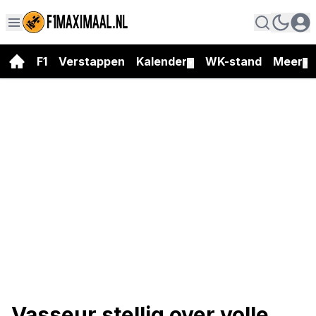
F1
Verstappen
Kalender
WK-stand
Meer
▼
▼
Vasseur stellig over volle