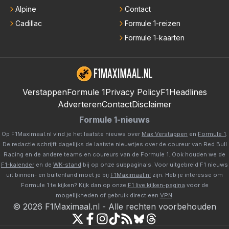
Alpine
Contact
Cadillac
Formule 1-reizen
Formule 1-kaarten
Verstappen
Formule 1
Privacy Policy
F1Headlines
Adverteren
Contact
Disclaimer
Formule 1-nieuws
Op F1Maximaal.nl vind je het laatste nieuws over
Max Verstappen
en
Formule 1
.
De redactie schrijft dagelijks de laatste nieuwtjes over de coureur van Red Bull
Racing en de andere teams en coureurs van de Formule 1. Ook houden we de
F1-kalender
en de
WK-stand
bij op onze subpagina's. Voor uitgebreid F1 nieuws
uit binnen- en buitenland moet je bij
F1Maximaal.nl
zijn. Heb je interesse om
Formule 1 te kijken? Kijk dan op onze
F1 live kijken-pagina
voor de
mogelijkheden of gebruik direct een
VPN
.
©
2026
F1Maximaal.nl
-
Alle rechten voorbehouden