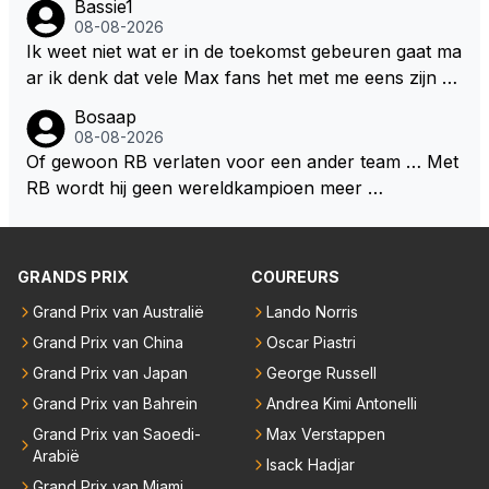
Bassie1
dat men vreest voor een brandstof tekort. Kennelijk
08-08-2026
rijden de teams met tot op de liter afgemeten peut...
Ik weet niet wat er in de toekomst gebeuren gaat ma
ar ik denk dat vele Max fans het met me eens zijn da
t als Max in de toekomst de F1 verlaat het super zou
Bosaap
zijn als Alonso samen met Max ergens in een vieren
08-08-2026
twings uur race samen in een team zouden zitten. D
Of gewoon RB verlaten voor een ander team … Met
eze 2 coureurs zouden een fantastisch affiche zijn v
RB wordt hij geen wereldkampioen meer …
oor elke langeafstands race.
GRANDS PRIX
COUREURS
Grand Prix van Australië
Lando Norris
Grand Prix van China
Oscar Piastri
Grand Prix van Japan
George Russell
Grand Prix van Bahrein
Andrea Kimi Antonelli
Grand Prix van Saoedi-
Max Verstappen
Arabië
Isack Hadjar
Grand Prix van Miami