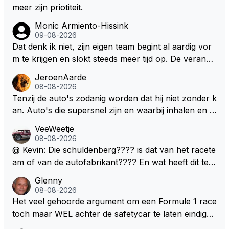
meer zijn priotiteit.
Monic Armiento-Hissink
09-08-2026
Dat denk ik niet, zijn eigen team begint al aardig vor
m te krijgen en slokt steeds meer tijd op. De verande
ringen die de komende twee jaar door gevoerd word
JeroenAarde
en zullen ben ik bang niet het gewenste effect hebb
08-08-2026
en. Mocht het wel zo zijn dan zal het 3 jaar zijn, hoo
Tenzij de auto's zodanig worden dat hij niet zonder k
guit 5 jaar maar echt niet langer. Vergeet niet, hij hee
an. Auto's die supersnel zijn en waarbij inhalen en v
ft nu een aantal races in GT3 gereden en dat heeft h
erdedigen uitdagingen zijn! Max houdt van snelheid,
VeeWeetje
em meer plezier gebracht dan de F1 op dit moment.
ronkende motoren en op de grenzen rijden van de
08-08-2026
mogelijkheden. Het ouderwetse racen waarbij de ma
@ Kevin: Die schuldenberg???? is dat van het racete
nnen en jongens verdeeld worden. Als deze auto's g
am of van de autofabrikant???? En wat heeft dit te
ebouwd worden zie ik Max het nog wel langer volho
maken met de prestaties van Newey???? En is Herb
Glenny
uden dan dat hij op dit moment beweerd. Dan kan hij
ert nu de spindoctor van newey geworden?? Eerlijk
08-08-2026
zijn talenten en uitzonderlijke klasse laten zien en he
gezegd snap ik de de kop én het artikel niet echt.
Het veel gehoorde argument om een Formule 1 race
eft daar enorm veel lol aan.
toch maar WEL achter de safetycar te laten eindigen
en aldus niet te kiezen voor een stukje verlenging, is