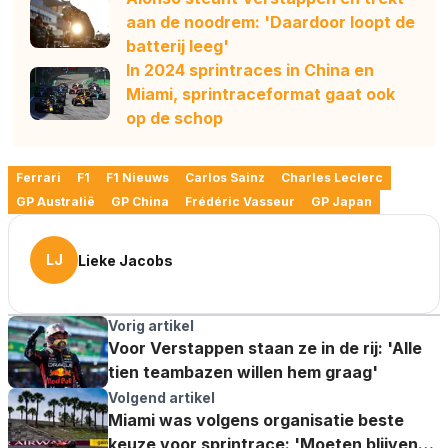
aan de noodrem: 'Daardoor loopt de
batterij leeg'
In 2024 sprintraces in China en
Miami, sprintraceformat gaat ook
op de schop
Ferrari
F1
F1 Nieuws
Carlos Sainz
Charles Leclerc
GP Australië
GP China
Frédéric Vasseur
GP Japan
LJ
Lieke Jacobs
Vorig artikel
Voor Verstappen staan ze in de rij: 'Alle
tien teambazen willen hem graag'
Volgend artikel
Miami was volgens organisatie beste
keuze voor sprintrace: 'Moeten blijven