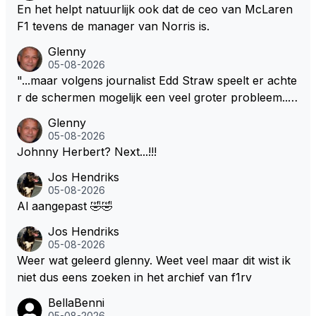
En het helpt natuurlijk ook dat de ceo van McLaren
F1 tevens de manager van Norris is.
Glenny
05-08-2026
"...maar volgens journalist Edd Straw speelt er achte
r de schermen mogelijk een veel groter probleem..."
Ik weet het, ik zou er onderhand toch een beetje teg
Glenny
en moeten kunnen! Sh.t, helaas... Pfff.
05-08-2026
Johnny Herbert? Next...!!!
Jos Hendriks
05-08-2026
Al aangepast 🤣🤣
Jos Hendriks
05-08-2026
Weer wat geleerd glenny. Weet veel maar dit wist ik
niet dus eens zoeken in het archief van f1rv
BellaBenni
05-08-2026