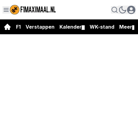
F1
Verstappen
Kalender
WK-stand
Meer
▼
▼