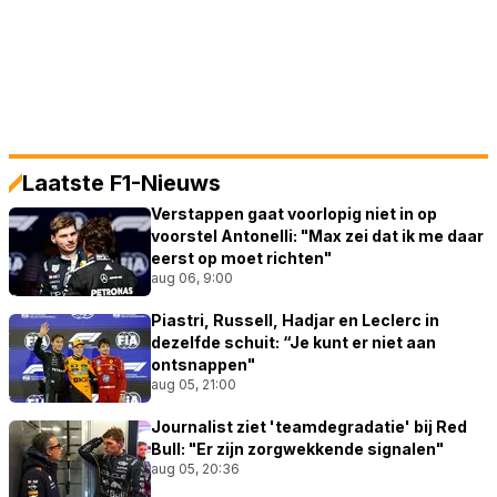
Laatste F1-Nieuws
Verstappen gaat voorlopig niet in op
voorstel Antonelli: "Max zei dat ik me daar
eerst op moet richten"
aug 06, 9:00
Piastri, Russell, Hadjar en Leclerc in
dezelfde schuit: “Je kunt er niet aan
ontsnappen"
aug 05, 21:00
Journalist ziet 'teamdegradatie' bij Red
Bull: "Er zijn zorgwekkende signalen"
aug 05, 20:36