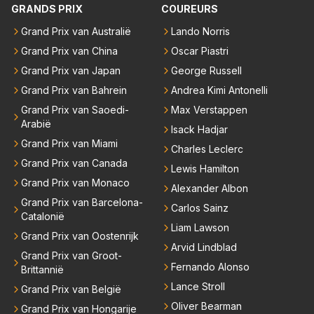
GRANDS PRIX
COUREURS
en had, werd hij helaas aan alle kanten door iederee
n achterhaald. Hij moest later opgeven vanwege een
Grand Prix van Australië
Lando Norris
technisch mankement. Het was ook de enige keer d
Grand Prix van China
Oscar Piastri
at Markus Winkelhock een officiële Formule 1 race r
Grand Prix van Japan
George Russell
eed; hij vertrok daarna...
Grand Prix van Bahrein
Andrea Kimi Antonelli
Grand Prix van Saoedi-
Max Verstappen
Arabië
Isack Hadjar
Grand Prix van Miami
Charles Leclerc
Grand Prix van Canada
Lewis Hamilton
Grand Prix van Monaco
Alexander Albon
Grand Prix van Barcelona-
Carlos Sainz
Catalonië
Liam Lawson
Grand Prix van Oostenrijk
Arvid Lindblad
Grand Prix van Groot-
Fernando Alonso
Brittannië
Lance Stroll
Grand Prix van België
Oliver Bearman
Grand Prix van Hongarije