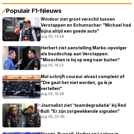
Populair F1-Nieuws
Windsor ziet groot verschil tussen
Verstappen en Schumacher: "Michael had
bijna altijd een goede auto"
aug 05, 13:48
Herbert ziet aanstelling Marko-opvolger
als boodschap aan Verstappen:
"Misschien is hij op weg naar buiten"
aug 05, 16:23
Mol schrijft coureur alvast compleet af:
"Die gaat het niet worden, ga ik je
vertellen"
aug 05, 19:38
Journalist ziet 'teamdegradatie' bij Red
Bull: "Er zijn zorgwekkende signalen"
aug 05, 20:36
Piastri, Russell, Hadjar en Leclerc in