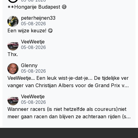
**Hongarije Budapest 😅
peterheijnen33
05-08-2026
Een wijze keuze! 😋
VeeWeetje
05-08-2026
Thx.
Glenny
05-08-2026
VeeWeetje... Een leuk wist-je-dat-je… De tijdelijke ver
vanger van Christijan Albers voor de Grand Prix van
Europa op de Nürburgring in 2007 was testrijder Ma
VeeWeetje
rkus Winkelhock. Vanaf de race daarna werd het st
05-08-2026
oeltje definitief overgenomen door Sakon Yamamot
Wanneer racers (is niet hetzelfde als coureurs)niet
o. Na 2 rondes gokte Markus Winkelhock goed (hij k
meer gaan racen dan blijven ze achteraan rijden (so
oos regenbanden) en reed zelfs 6 ronden aan kop.
ms met een tankslang), en worden ze chagrijnige F1
Dat was ook de enige keer dat een Spyker ooit aan
analisten bij een vaag omroepbedrijf.
kop reed. Toen de rest van het veld ook regenband