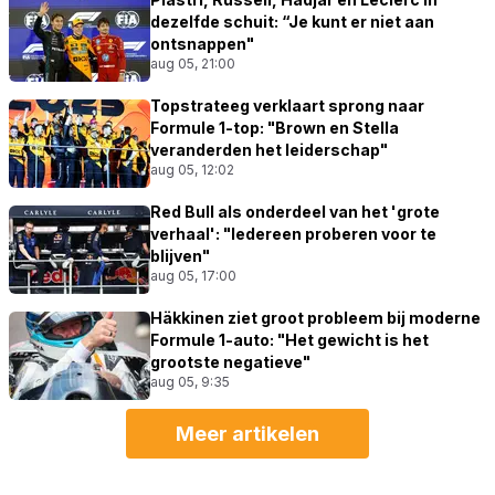
dezelfde schuit: “Je kunt er niet aan
ontsnappen"
aug 05, 21:00
Topstrateeg verklaart sprong naar
Formule 1-top: "Brown en Stella
veranderden het leiderschap"
aug 05, 12:02
Red Bull als onderdeel van het 'grote
verhaal': "Iedereen proberen voor te
blijven"
aug 05, 17:00
Häkkinen ziet groot probleem bij moderne
Formule 1-auto: "Het gewicht is het
grootste negatieve"
aug 05, 9:35
Meer artikelen