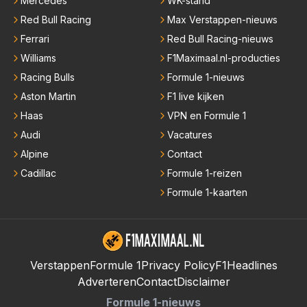
Mercedes
WK-stand
Red Bull Racing
Max Verstappen-nieuws
Ferrari
Red Bull Racing-nieuws
Williams
F1Maximaal.nl-producties
Racing Bulls
Formule 1-nieuws
Aston Martin
F1 live kijken
Haas
VPN en Formule 1
Audi
Vacatures
Alpine
Contact
Cadillac
Formule 1-reizen
Formule 1-kaarten
Verstappen
Formule 1
Privacy Policy
F1Headlines
Adverteren
Contact
Disclaimer
Formule 1-nieuws