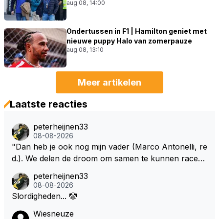
aug 08, 14:00
Ondertussen in F1 | Hamilton geniet met
nieuwe puppy Halo van zomerpauze
aug 08, 13:10
Meer artikelen
Laatste reacties
peterheijnen33
08-08-2026
"Dan heb je ook nog mijn vader (Marco Antonelli, re
d.). We delen de droom om samen te kunnen racen i
n dezelfde auto. Dat zou echt geweldig zijn" How ab
peterheijnen33
out die droom met Kimi en Marco én Max én Jos? ;)
08-08-2026
Slordigheden... 🤡
Wiesneuze