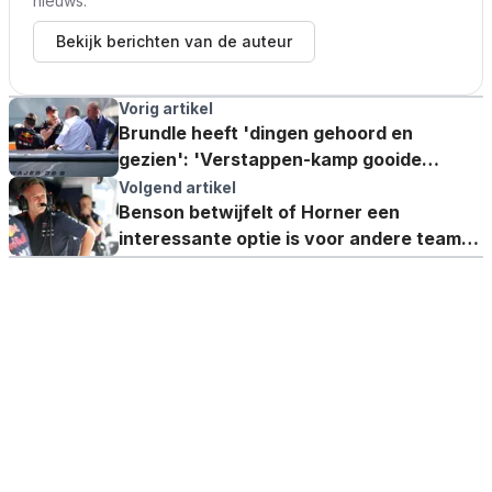
nieuws.
Bekijk berichten van de auteur
Vorig artikel
Brundle heeft 'dingen gehoord en
gezien': 'Verstappen-kamp gooide
maandenlang handgranaten'
Volgend artikel
Benson betwijfelt of Horner een
interessante optie is voor andere teams:
'Kan hij dat accepteren?'