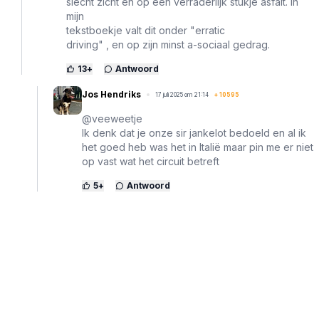
slecht zicht en op een verraderlijk stukje asfalt. In
mijn
tekstboekje valt dit onder "erratic
driving" , en op zijn minst a-sociaal gedrag.
13
+
Antwoord
Jos Hendriks
17 juli 2025 om 21:14
+
10595
@veeweetje
Ik denk dat je onze sir jankelot bedoeld en al ik
het goed heb was het in Italië maar pin me er niet
op vast wat het circuit betreft
5
+
Antwoord