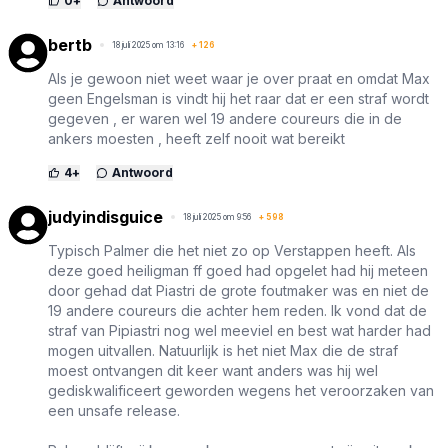
0
+
Antwoord
bertb
18 juli 2025 om 13:16
+
126
Als je gewoon niet weet waar je over praat en omdat Max
geen Engelsman is vindt hij het raar dat er een straf wordt
gegeven , er waren wel 19 andere coureurs die in de
ankers moesten , heeft zelf nooit wat bereikt
4
+
Antwoord
judyindisguice
18 juli 2025 om 9:56
+
598
Typisch Palmer die het niet zo op Verstappen heeft. Als
deze goed heiligman ff goed had opgelet had hij meteen
door gehad dat Piastri de grote foutmaker was en niet de
19 andere coureurs die achter hem reden. Ik vond dat de
straf van Pipiastri nog wel meeviel en best wat harder had
mogen uitvallen. Natuurlijk is het niet Max die de straf
moest ontvangen dit keer want anders was hij wel
gediskwalificeert geworden wegens het veroorzaken van
een unsafe release.