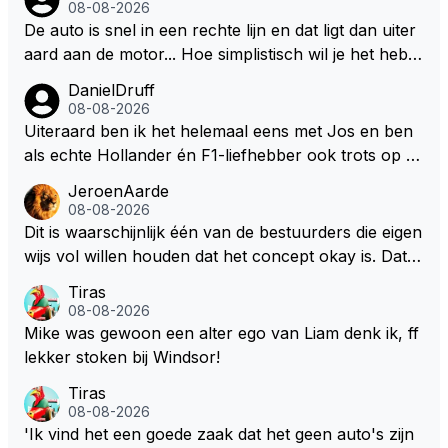
08-08-2026
De auto is snel in een rechte lijn en dat ligt dan uiter
aard aan de motor... Hoe simplistisch wil je het hebb
en? Juist in de buurt van de topsnelheid is luchtwee
DanielDruff
rstand ontzettend belangrijk. Heeft Red Bull bochtgri
08-08-2026
p opgegeven voor topsnelheid? Dat is iets wat vaker
Uiteraard ben ik het helemaal eens met Jos en ben
gebeurd is, zeker met Verstappen aan bet stuur.
als echte Hollander én F1-liefhebber ook trots op de
fantastische carrière van Max Verstappen, maar de l
JeroenAarde
aatste tijd kriebelt bij mij toch de wens dat hij nog een
08-08-2026
s een knappe auto van Red Bull krijgt, waarmee hij d
Dit is waarschijnlijk één van de bestuurders die eigen
ie laatste paar records van Lewis 'ik-reed-in-een-Me
wijs vol willen houden dat het concept okay is. Dat is
rcedes-die-3-seconden-sneller-is-dan-de-rest' Hamil
het niet, dat ziet iedereen en wordt ook door de cou
Tiras
ton kan slopen. Hij heeft dat natuurlijk ook in zich, al
reurs gezegd! Dat het lichter, korter en smaller zou
08-08-2026
leen die shit-Red Bull moet beter.
moeten onderschrijf ik maar het is niet gezegd dat ik
Mike was gewoon een alter ego van Liam denk ik, ff
zijn visie van het huidige concept volg. Om de borst
lekker stoken bij Windsor!
vooruit te houden zonder gezichtsverlies is de oplos
Tiras
sing eenvoudig. Maak de motor voor een groot deel
08-08-2026
belangrijker dan de batterij in verhouding 65/35 en ni
'Ik vind het een goede zaak dat het geen auto's zijn
emand zeurt meer. De verbetering van de F1 zit in d