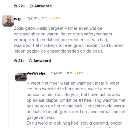
22
+
Antwoord
wg
17 juli 2025 om 17:12
+
26770
Zoals gebruikelijk vergeet Palmer even wat de
omstandigheden waren, dat er geen safetycar meer
voorop reed, en dat het hele veld er last van had,
waardoor het makkelijk tot een groot incident had kunnen
leiden gezien de omstandigheden op de baan.
31
+
Antwoord
VeeWeetje
17 juli 2025 om 17:30
+
2472
Ik weet niet meer waar en wanneer, maar ik weet
me een wedstrijd te herinneren, waar bij een
herstart achter de safetycar, het halve achterbeld
op elkaar klapte, omdat de #1 heel lang wachtte met
gas geven op het rechte stuk. Het achterveld was in
de laatste bocht (gebaseerd op aanname)al aan het
gasgeven was.
En nu werd er ook nog héél stevig geremd, onder