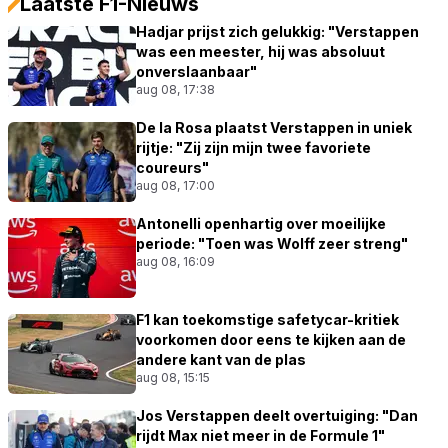
Laatste F1-Nieuws
Hadjar prijst zich gelukkig: "Verstappen
was een meester, hij was absoluut
onverslaanbaar"
aug 08, 17:38
De la Rosa plaatst Verstappen in uniek
rijtje: "Zij zijn mijn twee favoriete
coureurs"
aug 08, 17:00
Antonelli openhartig over moeilijke
periode: "Toen was Wolff zeer streng"
aug 08, 16:09
F1 kan toekomstige safetycar-kritiek
voorkomen door eens te kijken aan de
andere kant van de plas
aug 08, 15:15
Jos Verstappen deelt overtuiging: "Dan
rijdt Max niet meer in de Formule 1"