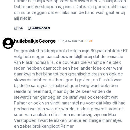
Palmer blijft mij keer op keer verrassen met zijn uitspraken.
Dat hij anti Verstappen is, prima. Dat is zijn goed recht maar
om nu te zeggen dat er 'niks aan de hand was' gaat er bij
mij niet in.
5
+
Antwoord
huilebalkjeGeorge
17 juli 2025 om 17:31
+
148
De grootste brokkenpiloot die ik in mijn 60 jaar dat ik de F1
volg heb mogen aanschouwen blijft erbij dat de remactie
van Piastri normaal is, de coureurs die vanaf de 4e plek
reden hebben daar toch een heel ander idee over want
daar kwam het bijna tot een gigantische crash en ook de
stewards hebben dat heel goed gezien, en Piastri kwam
bij de 1e safetycar-situatie al goed weg want ook toen
remde hij heel hard, maar bij de 2e keer vinden de
stewards her genoeg en de straf was ook terecht wat
Palmer er ook van vindt, maar stel nu voor dat Max dit had
gedaan wel dan was de wereld te klein geweest voor dit
soort van analisten die alleen maar bezig zijn om Max
Verstappen zwart te maken. Sneue en zielige mannetjes
en zeker brokkenpiloot Palmer.