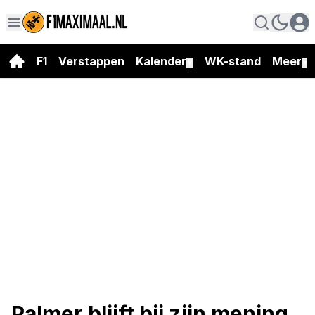
F1
Verstappen
Kalender
WK-stand
Meer
▼
▼
Palmer blijft bij zijn mening