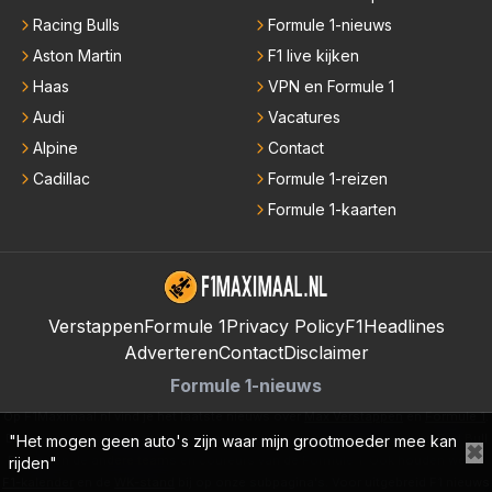
Racing Bulls
Formule 1-nieuws
Aston Martin
F1 live kijken
Haas
VPN en Formule 1
Audi
Vacatures
Alpine
Contact
Cadillac
Formule 1-reizen
Formule 1-kaarten
Verstappen
Formule 1
Privacy Policy
F1Headlines
Adverteren
Contact
Disclaimer
Formule 1-nieuws
Op F1Maximaal.nl vind je het laatste nieuws over
Max Verstappen
en
Formule 1
.
De redactie schrijft dagelijks de laatste nieuwtjes over de coureur van Red Bull
"Het mogen geen auto's zijn waar mijn grootmoeder mee kan
✖
Racing en de andere teams en coureurs van de Formule 1. Ook houden we de
rijden"
F1-kalender
en de
WK-stand
bij op onze subpagina's. Voor uitgebreid F1 nieuws