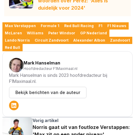
woorden over Pérez: 'Alles is
duidelijk voor 2024'
Max Verstappen
Formule 1
Red Bull Racing
F1
F1 Nieuws
McLaren
Williams
Peter Windsor
GP Nederland
Lando Norris
Circuit Zandvoort
Alexander Albon
Zandvoort
Red Bull
Mark Hanselman
Hoofdredacteur F1Maximaal.nl
Mark Hanselman is sinds 2023 hoofdredacteur bij
F1Maximaal.nl.
Bekijk berichten van de auteur
Vorig artikel
Norris gaat uit van foutloze Verstappen:
'Max zit op een ander niveau'