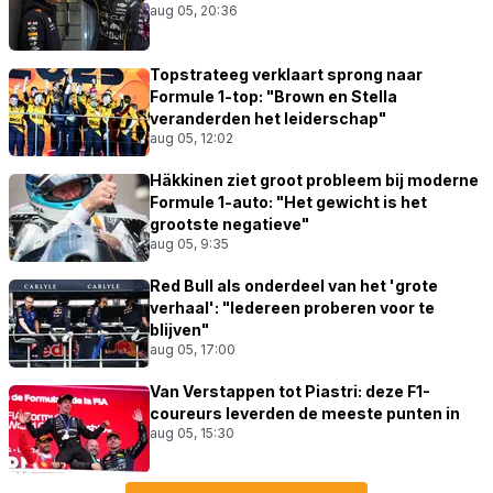
aug 05, 20:36
Topstrateeg verklaart sprong naar
Formule 1-top: "Brown en Stella
veranderden het leiderschap"
aug 05, 12:02
Häkkinen ziet groot probleem bij moderne
Formule 1-auto: "Het gewicht is het
grootste negatieve"
aug 05, 9:35
Red Bull als onderdeel van het 'grote
verhaal': "Iedereen proberen voor te
blijven"
aug 05, 17:00
Van Verstappen tot Piastri: deze F1-
coureurs leverden de meeste punten in
aug 05, 15:30