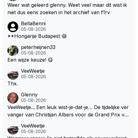
Weer wat geleerd glenny. Weet veel maar dit wist ik
niet dus eens zoeken in het archief van f1rv
BellaBenni
05-08-2026
**Hongarije Budapest 😅
peterheijnen33
05-08-2026
Een wijze keuze! 😋
VeeWeetje
05-08-2026
Thx.
Glenny
05-08-2026
VeeWeetje... Een leuk wist-je-dat-je… De tijdelijke ver
vanger van Christijan Albers voor de Grand Prix van
Europa op de Nürburgring in 2007 was testrijder Ma
VeeWeetje
rkus Winkelhock. Vanaf de race daarna werd het st
05-08-2026
oeltje definitief overgenomen door Sakon Yamamot