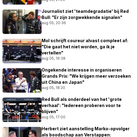
Journalist ziet 'teamdegradatie' bij Red
Bull: "Er zijn zorgwekkende signalen"
aug 05, 20:36
Mol schrijft coureur alvast compleet af:
"Die gaat het niet worden, ga ik je
vertellen"
aug 05, 19:38
Ongekende interesse in organiseren
Grands Prix: "We krijgen meer verzoeken
uit China en Japan"
aug 05, 18:20
Red Bull als onderdeel van het 'grote
verhaal': "Iedereen proberen voor te
blijven"
aug 05, 17:00
Herbert ziet aanstelling Marko-opvolger
als boodschap aan Verstappen: