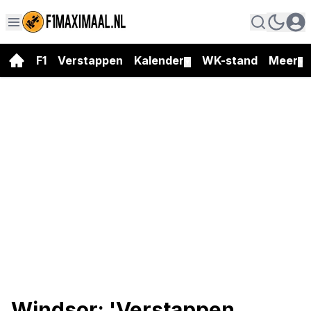
F1
Verstappen
Kalender
WK-stand
Meer
▼
▼
Windsor: 'Verstappen