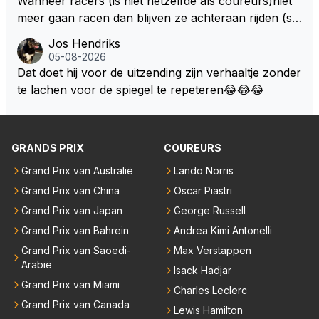
Wanneer racers (is niet hetzelfde als coureurs)niet
o. Na 2 rondes gokte Markus Winkelhock goed (hij k
meer gaan racen dan blijven ze achteraan rijden (so
oos regenbanden) en reed zelfs 6 ronden aan kop.
ms met een tankslang), en worden ze chagrijnige F1
Jos Hendriks
Dat was ook de enige keer dat een Spyker ooit aan
analisten bij een vaag omroepbedrijf.
05-08-2026
kop reed. Toen de rest van het veld ook regenband
Dat doet hij voor de uitzending zijn verhaaltje zonder
en had, werd hij helaas aan alle kanten door iederee
te lachen voor de spiegel te repeteren😂😂😂
n achterhaald. Hij moest later opgeven vanwege een
technisch mankement. Het was ook de enige keer d
at Markus Winkelhock een officiële Formule 1 race r
GRANDS PRIX
COUREURS
eed; hij vertrok daarna...
Grand Prix van Australië
Lando Norris
Grand Prix van China
Oscar Piastri
Grand Prix van Japan
George Russell
Grand Prix van Bahrein
Andrea Kimi Antonelli
Grand Prix van Saoedi-
Max Verstappen
Arabië
Isack Hadjar
Grand Prix van Miami
Charles Leclerc
Grand Prix van Canada
Lewis Hamilton