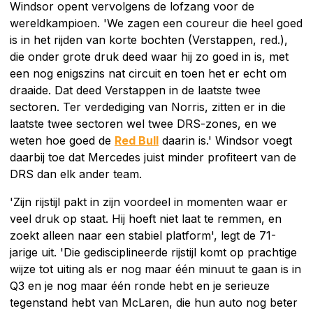
Windsor opent vervolgens de lofzang voor de
wereldkampioen. 'We zagen een coureur die heel goed
is in het rijden van korte bochten (Verstappen, red.),
die onder grote druk deed waar hij zo goed in is, met
een nog enigszins nat circuit en toen het er echt om
draaide. Dat deed Verstappen in de laatste twee
sectoren. Ter verdediging van Norris, zitten er in die
laatste twee sectoren wel twee DRS-zones, en we
weten hoe goed de
Red Bull
daarin is.' Windsor voegt
daarbij toe dat Mercedes juist minder profiteert van de
DRS dan elk ander team.
'Zijn rijstijl pakt in zijn voordeel in momenten waar er
veel druk op staat. Hij hoeft niet laat te remmen, en
zoekt alleen naar een stabiel platform', legt de 71-
jarige uit. 'Die gedisciplineerde rijstijl komt op prachtige
wijze tot uiting als er nog maar één minuut te gaan is in
Q3 en je nog maar één ronde hebt en je serieuze
tegenstand hebt van McLaren, die hun auto nog beter