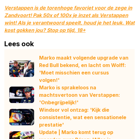
Verstappen is de torenhoge favoriet voor de zege in
Zandvoort! Pak 50x of 100x je inzet als Verstappen
wint! Als je verantwoord speelt, houd je het leuk. Wat
kost gokken jou? Stop op tijd, 18+
Lees ook
Marko maakt volgende upgrade van
Red Bull bekend, en lacht om Wolff:
'Moet misschien een cursus
volgen!'
Marko is sprakeloos na
machtsvertoon van Verstappen:
'Onbegrijpelijk!'
Windsor vol ontzag: 'Kijk die
consistentie, wat een sensationele
prestatie'
Update | Marko komt terug op