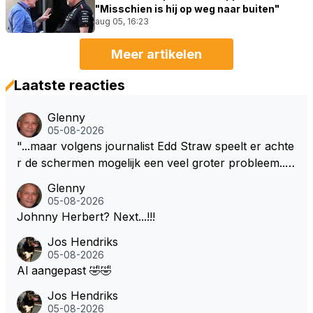
"Misschien is hij op weg naar buiten"
aug 05, 16:23
Meer artikelen
Laatste reacties
Glenny
05-08-2026
"...maar volgens journalist Edd Straw speelt er achte
r de schermen mogelijk een veel groter probleem..."
Ik weet het, ik zou er onderhand toch een beetje teg
Glenny
en moeten kunnen! Sh.t, helaas... Pfff.
05-08-2026
Johnny Herbert? Next...!!!
Jos Hendriks
05-08-2026
Al aangepast 🤣🤣
Jos Hendriks
05-08-2026