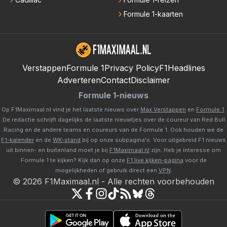
Formule 1-kaarten
Verstappen
Formule 1
Privacy Policy
F1Headlines
Adverteren
Contact
Disclaimer
Formule 1-nieuws
Op F1Maximaal.nl vind je het laatste nieuws over
Max Verstappen
en
Formule 1
.
De redactie schrijft dagelijks de laatste nieuwtjes over de coureur van Red Bull
Racing en de andere teams en coureurs van de Formule 1. Ook houden we de
F1-kalender
en de
WK-stand
bij op onze subpagina's. Voor uitgebreid F1 nieuws
uit binnen- en buitenland moet je bij
F1Maximaal.nl
zijn. Heb je interesse om
Formule 1 te kijken? Kijk dan op onze
F1 live kijken-pagina
voor de
mogelijkheden of gebruik direct een
VPN
.
©
2026
F1Maximaal.nl
-
Alle rechten voorbehouden