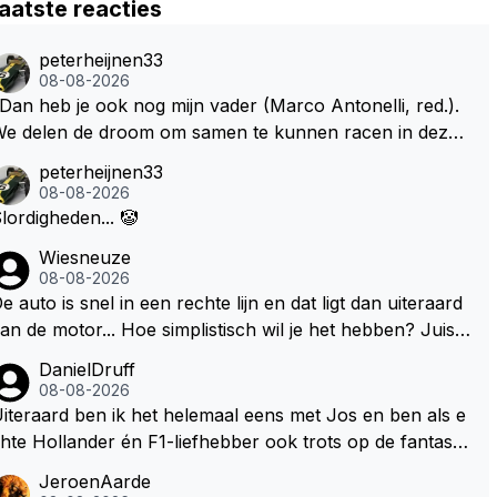
aatste reacties
peterheijnen33
08-08-2026
Dan heb je ook nog mijn vader (Marco Antonelli, red.).
e delen de droom om samen te kunnen racen in dezelf
e auto. Dat zou echt geweldig zijn" How about die droo
peterheijnen33
 met Kimi en Marco én Max én Jos? ;)
08-08-2026
lordigheden... 🤡
Wiesneuze
08-08-2026
e auto is snel in een rechte lijn en dat ligt dan uiteraard
an de motor... Hoe simplistisch wil je het hebben? Juist i
 de buurt van de topsnelheid is luchtweerstand ontzette
DanielDruff
d belangrijk. Heeft Red Bull bochtgrip opgegeven voor t
08-08-2026
psnelheid? Dat is iets wat vaker gebeurd is, zeker met V
iteraard ben ik het helemaal eens met Jos en ben als e
rstappen aan bet stuur.
hte Hollander én F1-liefhebber ook trots op de fantastis
he carrière van Max Verstappen, maar de laatste tijd kri
JeroenAarde
belt bij mij toch de wens dat hij nog eens een knappe au