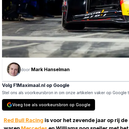
Mark Hanselman
door
Volg F1Maximaal.nl op Google
Stel ons als voorkeursbron in om onze artikelen vaker op Google 
Voeg toe als voorkeursbron op Google
Red Bull Racing
is voor het zevende jaar op rij d
waren
Mercedes
en Williams nog sneller met he