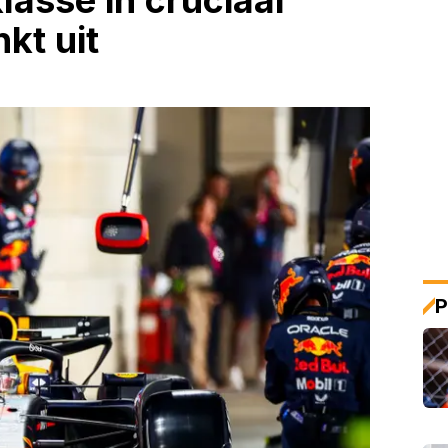
lasse in cruciaal
kt uit
P