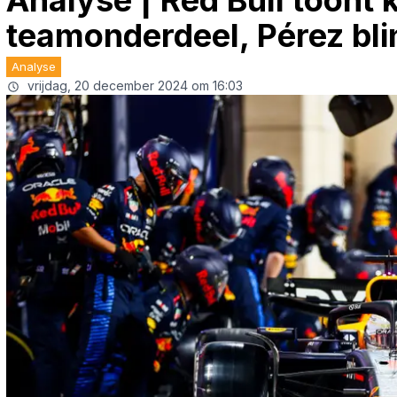
Analyse | Red Bull toont k
teamonderdeel, Pérez blin
Analyse
vrijdag, 20 december 2024 om 16:03