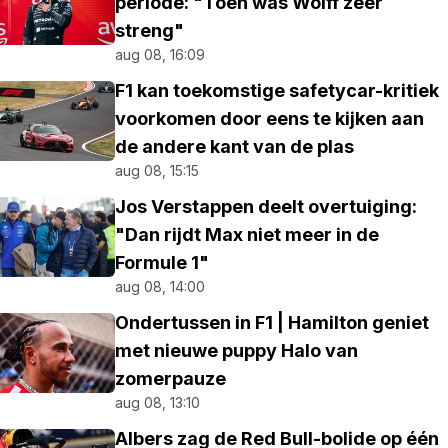
periode: "Toen was Wolff zeer
streng"
aug 08, 16:09
F1 kan toekomstige safetycar-kritiek
voorkomen door eens te kijken aan
de andere kant van de plas
aug 08, 15:15
Jos Verstappen deelt overtuiging:
"Dan rijdt Max niet meer in de
Formule 1"
aug 08, 14:00
Ondertussen in F1 | Hamilton geniet
met nieuwe puppy Halo van
zomerpauze
aug 08, 13:10
Albers zag de Red Bull-bolide op één