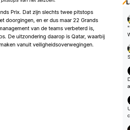
L
nds Prix. Dat zijn slechts twee pitstops
iet doorgingen, en er dus maar 22 Grands
"
nmanagement van de teams verbeterd is,
W
os. De uitzondering daarop is Qatar, waarbij
d
 maken vanuit veiligheidsoverwegingen.
m
S
D
a
n
n
o
U
e
c
c
e