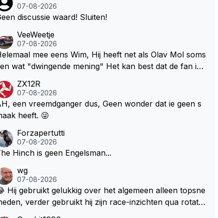
07-08-2026
een discussie waard! Sluiten!
VeeWeetje
07-08-2026
lemaal mee eens Wim, Hij heeft net als Olav Mol soms
en wat "dwingende mening" Het kan best dat de fan in
westie probeerde een vergelijkbaar gevoel bij Windsor
ZX12R
p te roepen. Maar in een tijd zonder races zijn dit leuke
07-08-2026
erichtjes
H, een vreemdganger dus, Geen wonder dat ie geen s
aak heeft. 😜
Forzapertutti
07-08-2026
he Hinch is geen Engelsman...
wg
07-08-2026
 Hij gebruikt gelukkig over het algemeen alleen topsne
heden, verder gebruikt hij zijn race-inzichten qua rotati
baangebruik, etc. Alleen snelheid in of uit een bocht z