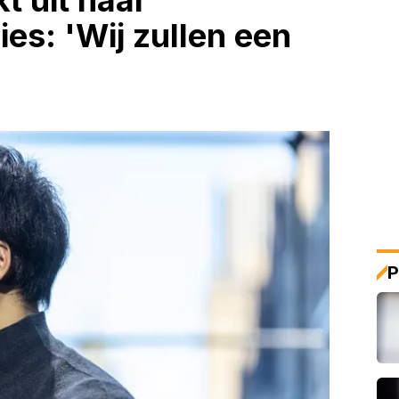
t uit naar
s: 'Wij zullen een
P