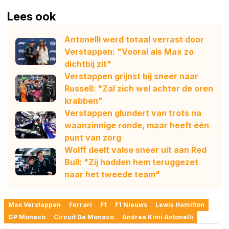
Lees ook
Antonelli werd totaal verrast door
Verstappen: "Vooral als Max zo
dichtbij zit"
Verstappen grijnst bij sneer naar
Russell: "Zal zich wel achter de oren
krabben"
Verstappen glundert van trots na
waanzinnige ronde, maar heeft één
punt van zorg
Wolff deelt valse sneer uit aan Red
Bull: "Zij hadden hem teruggezet
naar het tweede team"
Max Verstappen
Ferrari
F1
F1 Nieuws
Lewis Hamilton
GP Monaco
Circuit De Monaco
Andrea Kimi Antonelli