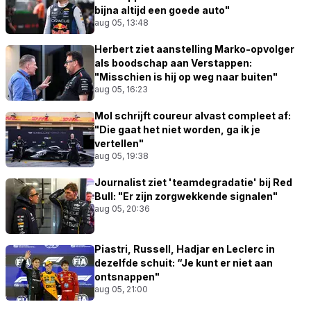
bijna altijd een goede auto"
aug 05, 13:48
Herbert ziet aanstelling Marko-opvolger
als boodschap aan Verstappen:
"Misschien is hij op weg naar buiten"
aug 05, 16:23
Mol schrijft coureur alvast compleet af:
"Die gaat het niet worden, ga ik je
vertellen"
aug 05, 19:38
Journalist ziet 'teamdegradatie' bij Red
Bull: "Er zijn zorgwekkende signalen"
aug 05, 20:36
Piastri, Russell, Hadjar en Leclerc in
dezelfde schuit: “Je kunt er niet aan
ontsnappen"
aug 05, 21:00