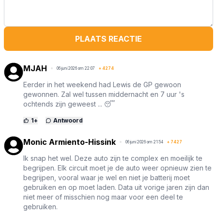
PLAATS REACTIE
MJAH
06 juni 2026 om 22:07
+
4274
Eerder in het weekend had Lewis de GP gewoon
gewonnen. Zal wel tussen middernacht en 7 uur 's
ochtends zijn geweest ... 😴
1
+
Antwoord
Monic Armiento-Hissink
06 juni 2026 om 21:54
+
7427
Ik snap het wel. Deze auto zijn te complex en moeilijk te
begrijpen. Elk circuit moet je de auto weer opnieuw zien te
begrijpen, vooral waar je wel en niet je batterij moet
gebruiken en op moet laden. Data uit vorige jaren zijn dan
niet meer of misschien nog maar voor een deel te
gebruiken.