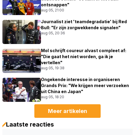
ontsnappen"
aug 05, 21:00
Journalist ziet 'teamdegradatie' bij Red
Bull: "Er zijn zorgwekkende signalen"
aug 05, 20:36
Mol schrijft coureur alvast compleet af:
"Die gaat het niet worden, ga ik je
vertellen"
aug 05, 19:38
Ongekende interesse in organiseren
Grands Prix: "We krijgen meer verzoeken
uit China en Japan"
aug 05, 18:20
Meer artikelen
Laatste reacties