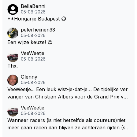
BellaBenni
05-08-2026
**Hongarije Budapest 😅
peterheijnen33
05-08-2026
Een wijze keuze! 😋
VeeWeetje
05-08-2026
Thx.
Glenny
05-08-2026
VeeWeetje... Een leuk wist-je-dat-je… De tijdelijke ver
vanger van Christijan Albers voor de Grand Prix van
Europa op de Nürburgring in 2007 was testrijder Ma
VeeWeetje
rkus Winkelhock. Vanaf de race daarna werd het st
05-08-2026
oeltje definitief overgenomen door Sakon Yamamot
Wanneer racers (is niet hetzelfde als coureurs)niet
o. Na 2 rondes gokte Markus Winkelhock goed (hij k
meer gaan racen dan blijven ze achteraan rijden (so
oos regenbanden) en reed zelfs 6 ronden aan kop.
ms met een tankslang), en worden ze chagrijnige F1