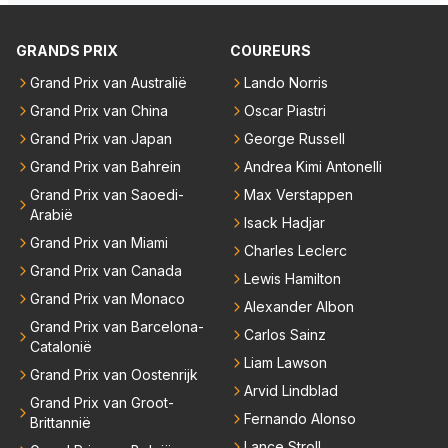
Dat was ook de enige keer dat een Spyker ooit aan
analisten bij een vaag omroepbedrijf.
kop reed. Toen de rest van het veld ook regenband
GRANDS PRIX
COUREURS
en had, werd hij helaas aan alle kanten door iederee
n achterhaald. Hij moest later opgeven vanwege een
Grand Prix van Australië
Lando Norris
technisch mankement. Het was ook de enige keer d
Grand Prix van China
Oscar Piastri
at Markus Winkelhock een officiële Formule 1 race r
Grand Prix van Japan
George Russell
eed; hij vertrok daarna...
Grand Prix van Bahrein
Andrea Kimi Antonelli
Grand Prix van Saoedi-
Max Verstappen
Arabië
Isack Hadjar
Grand Prix van Miami
Charles Leclerc
Grand Prix van Canada
Lewis Hamilton
Grand Prix van Monaco
Alexander Albon
Grand Prix van Barcelona-
Carlos Sainz
Catalonië
Liam Lawson
Grand Prix van Oostenrijk
Arvid Lindblad
Grand Prix van Groot-
Fernando Alonso
Brittannië
Lance Stroll