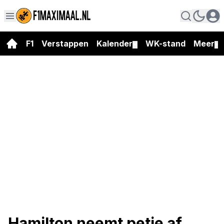
F1
Verstappen
Kalender
WK-stand
Meer
▼
▼
Hamilton neemt petje af