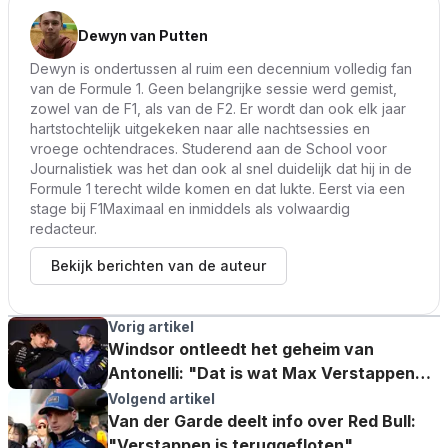
Dewyn van Putten
Dewyn is ondertussen al ruim een decennium volledig fan
van de Formule 1. Geen belangrijke sessie werd gemist,
zowel van de F1, als van de F2. Er wordt dan ook elk jaar
hartstochtelijk uitgekeken naar alle nachtsessies en
vroege ochtendraces. Studerend aan de School voor
Journalistiek was het dan ook al snel duidelijk dat hij in de
Formule 1 terecht wilde komen en dat lukte. Eerst via een
stage bij F1Maximaal en inmiddels als volwaardig
redacteur.
Bekijk berichten van de auteur
Vorig artikel
Windsor ontleedt het geheim van
Antonelli: "Dat is wat Max Verstappen
niet deed"
Volgend artikel
Van der Garde deelt info over Red Bull:
"Verstappen is teruggefloten"