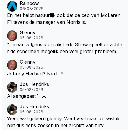
Rainbow
06-08-2026
En het helpt natuurlijk ook dat de ceo van McLaren
F1 tevens de manager van Norris is.
Glenny
05-08-2026
"...maar volgens journalist Edd Straw speelt er achte
r de schermen mogelijk een veel groter probleem..."
Ik weet het, ik zou er onderhand toch een beetje teg
Glenny
en moeten kunnen! Sh.t, helaas... Pfff.
05-08-2026
Johnny Herbert? Next...!!!
Jos Hendriks
05-08-2026
Al aangepast 🤣🤣
Jos Hendriks
05-08-2026
Weer wat geleerd glenny. Weet veel maar dit wist ik
niet dus eens zoeken in het archief van f1rv