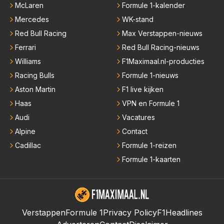
McLaren
Formule 1-kalender
Mercedes
WK-stand
Red Bull Racing
Max Verstappen-nieuws
Ferrari
Red Bull Racing-nieuws
Williams
F1Maximaal.nl-producties
Racing Bulls
Formule 1-nieuws
Aston Martin
F1 live kijken
Haas
VPN en Formule 1
Audi
Vacatures
Alpine
Contact
Cadillac
Formule 1-reizen
Formule 1-kaarten
Verstappen
Formule 1
Privacy Policy
F1Headlines