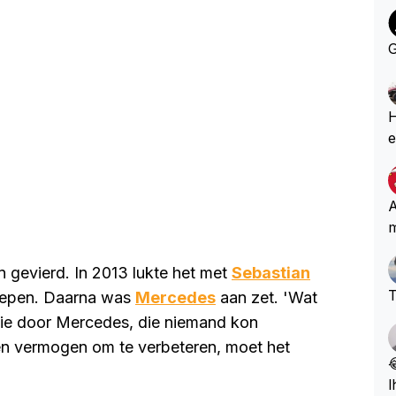
G
He
e
k
o
b
A
m
n gevierd. In 2013 lukte het met
Sebastian
T
 slepen. Daarna was
Mercedes
aan zet. 'Wat
ntie door Mercedes, die niemand kon
d en vermogen om te verbeteren, moet het

l