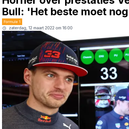
Horner over prestaties V
Bull: 'Het beste moet no
Formule 1
zaterdag, 12 maart 2022 om 16:00