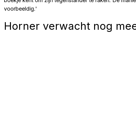
boekje kent om zijn tegenstander te raken. De man
voorbeeldig.'
Horner verwacht nog mee