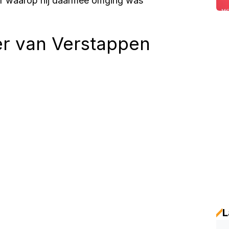
ier waarop hij daarmee omging was
r van Verstappen
L