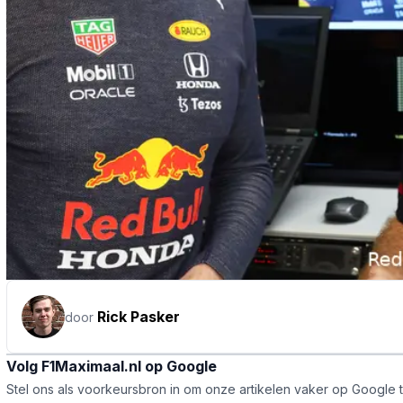
Rick Pasker
door
Volg F1Maximaal.nl op Google
Stel ons als voorkeursbron in om onze artikelen vaker op Google 