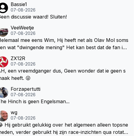
Bassie1
07-08-2026
een discussie waard! Sluiten!
VeeWeetje
07-08-2026
lemaal mee eens Wim, Hij heeft net als Olav Mol soms
en wat "dwingende mening" Het kan best dat de fan in
westie probeerde een vergelijkbaar gevoel bij Windsor
ZX12R
p te roepen. Maar in een tijd zonder races zijn dit leuke
07-08-2026
erichtjes
H, een vreemdganger dus, Geen wonder dat ie geen s
aak heeft. 😜
Forzapertutti
07-08-2026
he Hinch is geen Engelsman...
wg
07-08-2026
 Hij gebruikt gelukkig over het algemeen alleen topsne
heden, verder gebruikt hij zijn race-inzichten qua rotati