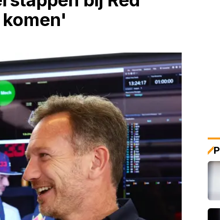
erstappen bij Red
g komen'
P