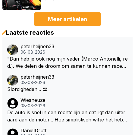
Meer artikelen
Laatste reacties
peterheijnen33
08-08-2026
"Dan heb je ook nog mijn vader (Marco Antonelli, re
d.). We delen de droom om samen te kunnen racen i
n dezelfde auto. Dat zou echt geweldig zijn" How ab
peterheijnen33
out die droom met Kimi en Marco én Max én Jos? ;)
08-08-2026
Slordigheden... 🤡
Wiesneuze
08-08-2026
De auto is snel in een rechte lijn en dat ligt dan uiter
aard aan de motor... Hoe simplistisch wil je het hebb
en? Juist in de buurt van de topsnelheid is luchtwee
DanielDruff
rstand ontzettend belangrijk. Heeft Red Bull bochtgri