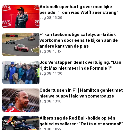
Antonelli openhartig over moeilijke
periode: "Toen was Wolff zeer streng"
aug 08, 16:09
F1 kan toekomstige safetycar-kritiek
voorkomen door eens te kijken aan de
andere kant van de plas
aug 08, 15:15
Jos Verstappen deelt overtuiging: "Dan
rijdt Max niet meer in de Formule 1"
aug 08, 14:00
Ondertussen in F1 | Hamilton geniet met
nieuwe puppy Halo van zomerpauze
aug 08, 13:10
Albers zag de Red Bull-bolide op één
gebied excelleren: "Dat is niet normaal!"
aug 08, 11:55