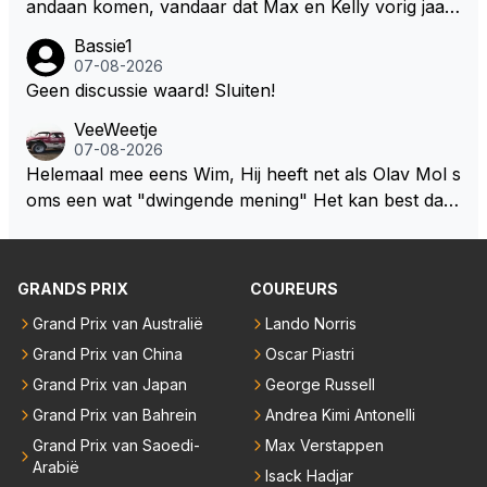
andaan komen, vandaar dat Max en Kelly vorig jaar
erg omhoog geschroefd. Daar zou je al een behoorli
een zeer exclusief appartement hebben gekocht in
jke gewichtsvermindering mee doen en ruimte creër
Bassie1
Monaco. Naar verluid hebben ze daar zo'n 75 miljo
07-08-2026
en om de autos kleiner en smaller te maken. Om we
en euro voor af mogen tikken. Wat daarbij me nog h
Geen discussie waard! Sluiten!
er echte raceauto's te zien zodat iedereen weer teru
et meeste verbaasd is dat de gehele Nederlandse ro
gkomt naar de F1 die inmiddels weggelopen zijn!
VeeWeetje
ddelpers en de RTL Boulevards van deze wereld dit
07-08-2026
uitermate belangrijke nieuws volledig hebben gemist.
Helemaal mee eens Wim, Hij heeft net als Olav Mol s
oms een wat "dwingende mening" Het kan best dat
de fan in kwestie probeerde een vergelijkbaar gevoe
l bij Windsor op te roepen. Maar in een tijd zonder r
aces zijn dit leuke berichtjes
GRANDS PRIX
COUREURS
Grand Prix van Australië
Lando Norris
Grand Prix van China
Oscar Piastri
Grand Prix van Japan
George Russell
Grand Prix van Bahrein
Andrea Kimi Antonelli
Grand Prix van Saoedi-
Max Verstappen
Arabië
Isack Hadjar