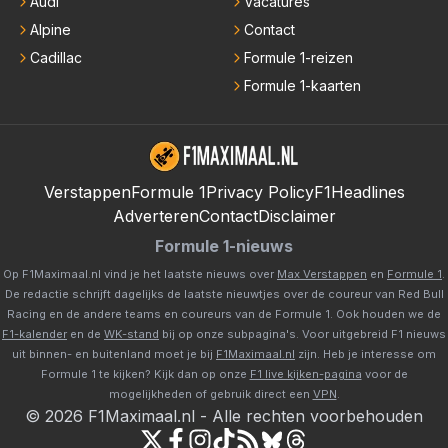
Audi
Vacatures
Alpine
Contact
Cadillac
Formule 1-reizen
Formule 1-kaarten
Verstappen
Formule 1
Privacy Policy
F1Headlines
Adverteren
Contact
Disclaimer
Formule 1-nieuws
Op F1Maximaal.nl vind je het laatste nieuws over
Max Verstappen
en
Formule 1
.
De redactie schrijft dagelijks de laatste nieuwtjes over de coureur van Red Bull
Racing en de andere teams en coureurs van de Formule 1. Ook houden we de
F1-kalender
en de
WK-stand
bij op onze subpagina's. Voor uitgebreid F1 nieuws
uit binnen- en buitenland moet je bij
F1Maximaal.nl
zijn. Heb je interesse om
Formule 1 te kijken? Kijk dan op onze
F1 live kijken-pagina
voor de
mogelijkheden of gebruik direct een
VPN
.
©
2026
F1Maximaal.nl
-
Alle rechten voorbehouden