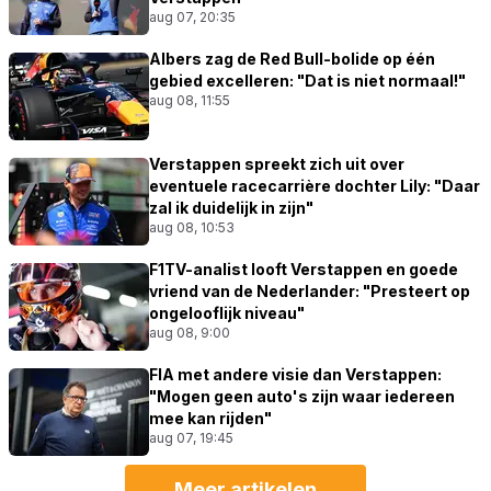
aug 07, 20:35
Albers zag de Red Bull-bolide op één
gebied excelleren: "Dat is niet normaal!"
aug 08, 11:55
Verstappen spreekt zich uit over
eventuele racecarrière dochter Lily: "Daar
zal ik duidelijk in zijn"
aug 08, 10:53
F1TV-analist looft Verstappen en goede
vriend van de Nederlander: "Presteert op
ongelooflijk niveau"
aug 08, 9:00
FIA met andere visie dan Verstappen:
"Mogen geen auto's zijn waar iedereen
mee kan rijden"
aug 07, 19:45
Meer artikelen