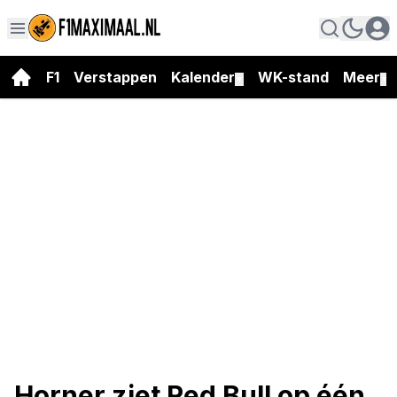
F1
Verstappen
Kalender
WK-stand
Meer
▼
▼
Horner ziet Red Bull op één