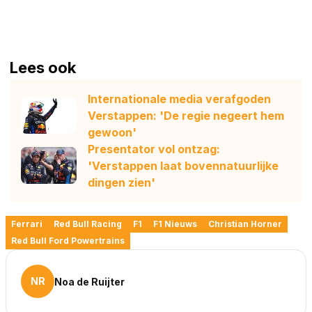
Lees ook
Internationale media verafgoden
Verstappen: 'De regie negeert hem
gewoon'
Presentator vol ontzag:
'Verstappen laat bovennatuurlijke
dingen zien'
Ferrari
Red Bull Racing
F1
F1 Nieuws
Christian Horner
Red Bull Ford Powertrains
NR
Noa de Ruijter