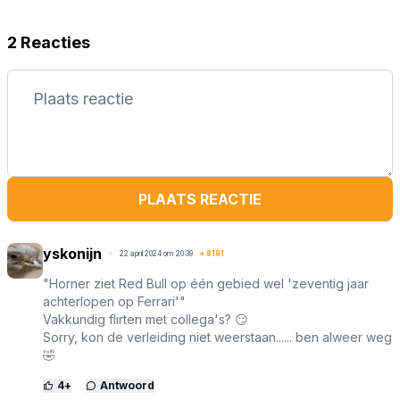
2 Reacties
PLAATS REACTIE
yskonijn
22 april 2024 om 20:39
+
8191
"Horner ziet Red Bull op één gebied wel 'zeventig jaar
achterlopen op Ferrari'"
Vakkundig flirten met collega's? 😏
Sorry, kon de verleiding niet weerstaan...... ben alweer weg
🤣
4
+
Antwoord