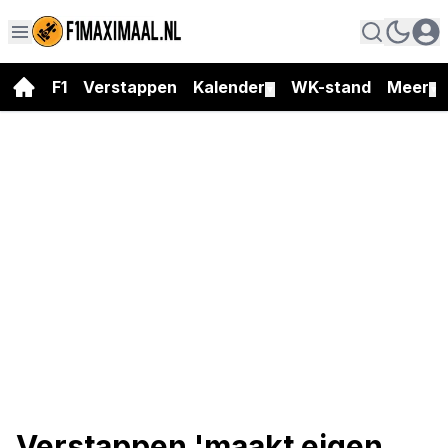
F1
Verstappen
Kalender
WK-stand
Meer
▼
▼
Verstappen 'maakt eigen