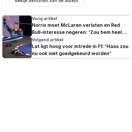
Bekijk berichten van de auteur
Vorig artikel
Norris moet McLaren verlaten en Red
Bull-interesse negeren: 'Zou hem heel
graag bij Audi zien'
Volgend artikel
Lat ligt hoog voor intrede in F1: 'Haas zou
nu ook niet goedgekeurd worden'