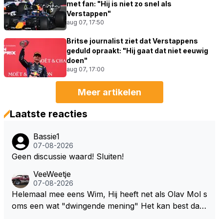
met fan: "Hij is niet zo snel als
Verstappen"
aug 07, 17:50
Britse journalist ziet dat Verstappens
geduld opraakt: "Hij gaat dat niet eeuwig
doen"
aug 07, 17:00
Meer artikelen
Laatste reacties
Bassie1
07-08-2026
Geen discussie waard! Sluiten!
VeeWeetje
07-08-2026
Helemaal mee eens Wim, Hij heeft net als Olav Mol s
oms een wat "dwingende mening" Het kan best dat
de fan in kwestie probeerde een vergelijkbaar gevoe