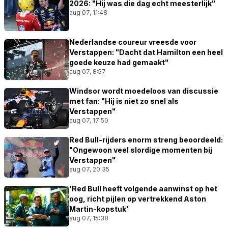
2026: "Hij was die dag echt meesterlijk"
aug 07, 11:48
Nederlandse coureur vreesde voor
Verstappen: "Dacht dat Hamilton een heel
goede keuze had gemaakt"
aug 07, 8:57
Windsor wordt moedeloos van discussie
met fan: "Hij is niet zo snel als
Verstappen"
aug 07, 17:50
Red Bull-rijders enorm streng beoordeeld:
"Ongewoon veel slordige momenten bij
Verstappen"
aug 07, 20:35
'Red Bull heeft volgende aanwinst op het
oog, richt pijlen op vertrekkend Aston
Martin-kopstuk'
aug 07, 15:38