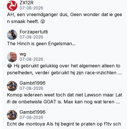
ZX12R
l bij Windsor op te roepen. Maar in een tijd zonder r
07-08-2026
aces zijn dit leuke berichtjes
AH, een vreemdganger dus, Geen wonder dat ie gee
n smaak heeft. 😜
Forzapertutti
07-08-2026
The Hinch is geen Engelsman...
wg
07-08-2026
😂 Hij gebruikt gelukkig over het algemeen alleen to
psnelheden, verder gebruikt hij zijn race-inzichten q
ua rotatie, baangebruik, etc. Alleen snelheid in of uit
Gambit1996
een bocht zegt helemaal niets, dus wat dat betreft h
07-08-2026
eeft hij sowieso gelijk 😂.
Komop iedereen weet toch dat niet Lawson maar Lat
ifi de onbetwiste GOAT is. Max kan nog wat leren va
n hem En iedereen maar zeggen Schumacher of Ha
Gambit1996
milton, hahahaha. Latifi pakt ze allemaal met de oge
07-08-2026
n dicht met als onbetwiste nummer 2 of GOATINES
Echt die montoya Als hij begint te praten op f1tv sch