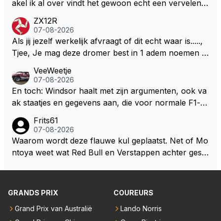
S Lawson natuurlijk 😂😂😂😂😂
akel ik al over vindt het gewoon echt een vervelend
mannetje met zijn geblaas alsof hij het allemaal wel
ZX12R
weet 🤮🤮
07-08-2026
Als jij jezelf werkelijk afvraagt of dit echt waar is.....,
Tjee, Je mag deze dromer best in 1 adem noemen m
et bv een Hans Christian Andersen. Enorme drang n
VeeWeetje
aar voordragen uit eigen geest. Kan mij voorstellen d
07-08-2026
at je het leuk vindt sprookjes te luisteren maar heb jij
En toch: Windsor haalt met zijn argumenten, ook va
jezelf dan ook wel eens afgevraagd of de dappere b
ak staatjes en gegevens aan, die voor normale F1-fa
oswachter werkelijk Roodkapje uit de buik van de bo
ns niet te verkrijgen of te snappen zijn. Iets met "co
Frits61
ze wolff gesneden heeft?
okies made of your own dough" 🤣
07-08-2026
Waarom wordt deze flauwe kul geplaatst. Net of Mo
ntoya weet wat Red Bull en Verstappen achter geslo
ten deuren bespreken.
GRANDS PRIX
COUREURS
Grand Prix van Australië
Lando Norris