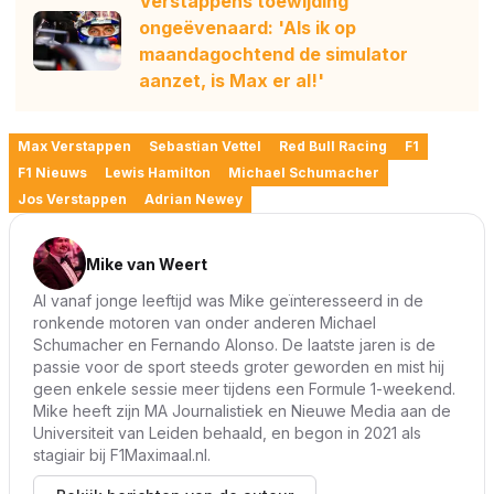
Verstappens toewijding
ongeëvenaard: 'Als ik op
maandagochtend de simulator
aanzet, is Max er al!'
Max Verstappen
Sebastian Vettel
Red Bull Racing
F1
F1 Nieuws
Lewis Hamilton
Michael Schumacher
Jos Verstappen
Adrian Newey
Mike van Weert
Al vanaf jonge leeftijd was Mike geïnteresseerd in de
ronkende motoren van onder anderen Michael
Schumacher en Fernando Alonso. De laatste jaren is de
passie voor de sport steeds groter geworden en mist hij
geen enkele sessie meer tijdens een Formule 1-weekend.
Mike heeft zijn MA Journalistiek en Nieuwe Media aan de
Universiteit van Leiden behaald, en begon in 2021 als
stagiair bij F1Maximaal.nl.