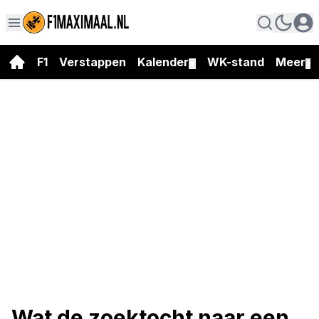
F1
Verstappen
Kalender
WK-stand
Meer
▼
▼
Wat de zoektocht naar een