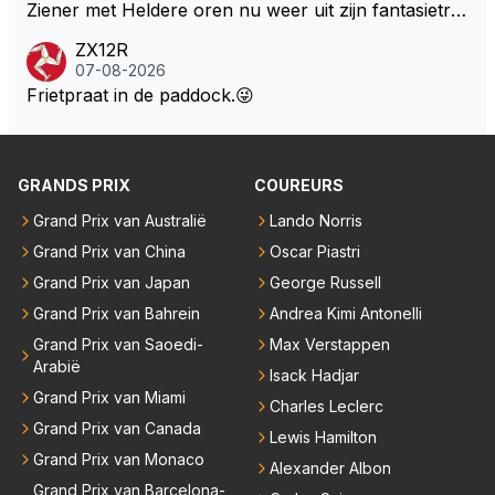
Ziener met Heldere oren nu weer uit zijn fantasietro
mmel tovert. Of de man is volslagen gek en spook in
ZX12R
zijn eigen lege geest, of, hij behoort tot de intimi van
07-08-2026
Team Verstappen...., Praten doet ie in iedergeval ma
Frietpraat in de paddock.😜
ar beter niet.
GRANDS PRIX
COUREURS
Grand Prix van Australië
Lando Norris
Grand Prix van China
Oscar Piastri
Grand Prix van Japan
George Russell
Grand Prix van Bahrein
Andrea Kimi Antonelli
Grand Prix van Saoedi-
Max Verstappen
Arabië
Isack Hadjar
Grand Prix van Miami
Charles Leclerc
Grand Prix van Canada
Lewis Hamilton
Grand Prix van Monaco
Alexander Albon
Grand Prix van Barcelona-