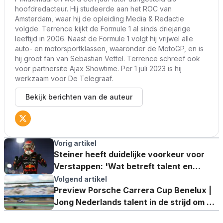
hoofdredacteur. Hij studeerde aan het ROC van
Amsterdam, waar hij de opleiding Media & Redactie
volgde. Terrence kijkt de Formule 1 al sinds driejarige
leeftijd in 2006. Naast de Formule 1 volgt hij vrijwel alle
auto- en motorsportklassen, waaronder de MotoGP, en is
hij groot fan van Sebastian Vettel. Terrence schreef ook
voor partnersite Ajax Showtime. Per 1 juli 2023 is hij
werkzaam voor De Telegraaf.
Bekijk berichten van de auteur
Vorig artikel
Steiner heeft duidelijke voorkeur voor
Verstappen: 'Wat betreft talent en
mentaliteit aan de top'
Volgend artikel
Preview Porsche Carrera Cup Benelux |
Jong Nederlands talent in de strijd om de
troonopvolging