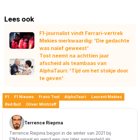
Lees ook
F1-journalist vindt Ferrari-vertrek
Mekies merkwaardig: 'Die gedachte
was naïef geweest'
Tost neemt na achttien jaar
afscheid als teambaas van
AlphaTauri: 'Tijd om het stokje door
te geven'
F1
F1 Nieuws
Franz Tost
AlphaTauri
Laurent Mekies
Red Bull
Oliver Mintzlaff
Terrence Riepma
Terrence Riepma begon in de winter van 2021 bij
F1Maximaal en werd een jaar later aangesteld als