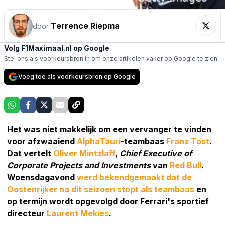
Terrence Riepma
door
Volg F1Maximaal.nl op Google
Stel ons als voorkeursbron in om onze artikelen vaker op Google te zien
Voeg toe als voorkeursbron op Google
Het was niet makkelijk om een vervanger te vinden
voor afzwaaiend
AlphaTauri
-teambaas
Franz Tost
.
Dat vertelt
Oliver Mintzlaff
,
Chief Executive of
Corporate Projects and Investments
van
Red Bull
.
Woensdagavond
werd bekendgemaakt dat de
Oostenrijker na dit seizoen stopt als teambaas
en
op termijn wordt opgevolgd door Ferrari's sportief
directeur
Laurent Mekies
.