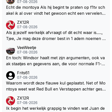
07-08-2026
n dicht met als onbetwiste nummer 2 of GOATINES
Echt die montoya Als hij begint te praten op f1tv sch
S Lawson natuurlijk 😂😂😂😂😂
akel ik al over vindt het gewoon echt een vervelend
mannetje met zijn geblaas alsof hij het allemaal wel
ZX12R
weet 🤮🤮
07-08-2026
Als jij jezelf werkelijk afvraagt of dit echt waar is.....,
Tjee, Je mag deze dromer best in 1 adem noemen m
et bv een Hans Christian Andersen. Enorme drang n
VeeWeetje
aar voordragen uit eigen geest. Kan mij voorstellen d
07-08-2026
at je het leuk vindt sprookjes te luisteren maar heb jij
En toch: Windsor haalt met zijn argumenten, ook va
jezelf dan ook wel eens afgevraagd of de dappere b
ak staatjes en gegevens aan, die voor normale F1-fa
oswachter werkelijk Roodkapje uit de buik van de bo
ns niet te verkrijgen of te snappen zijn. Iets met "co
Frits61
ze wolff gesneden heeft?
okies made of your own dough" 🤣
07-08-2026
Waarom wordt deze flauwe kul geplaatst. Net of Mo
ntoya weet wat Red Bull en Verstappen achter geslo
ten deuren bespreken.
ZX12R
07-08-2026
Ik begin het werkelijk grappig te vinden wat Juan de