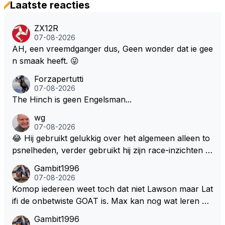
Laatste reacties
ZX12R
07-08-2026
AH, een vreemdganger dus, Geen wonder dat ie gee
n smaak heeft. 😜
Forzapertutti
07-08-2026
The Hinch is geen Engelsman...
wg
07-08-2026
😂 Hij gebruikt gelukkig over het algemeen alleen to
psnelheden, verder gebruikt hij zijn race-inzichten q
ua rotatie, baangebruik, etc. Alleen snelheid in of uit
Gambit1996
een bocht zegt helemaal niets, dus wat dat betreft h
07-08-2026
eeft hij sowieso gelijk 😂.
Komop iedereen weet toch dat niet Lawson maar Lat
ifi de onbetwiste GOAT is. Max kan nog wat leren va
n hem En iedereen maar zeggen Schumacher of Ha
Gambit1996
milton, hahahaha. Latifi pakt ze allemaal met de oge