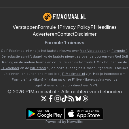
Verstappen
Formule 1
Privacy Policy
F1Headlines
Adverteren
Contact
Disclaimer
Formule 1-nieuws
Op F1Maximaal.nl vind je het laatste nieuws over
Max Verstappen
en
Formule 1
.
De redactie schrijft dagelijks de laatste nieuwtjes over de coureur van Red Bull
Racing en de andere teams en coureurs van de Formule 1. Ook houden we de
F1-kalender
en de
WK-stand
bij op onze subpagina's. Voor uitgebreid F1 nieuws
uit binnen- en buitenland moet je bij
F1Maximaal.nl
zijn. Heb je interesse om
Formule 1 te kijken? Kijk dan op onze
F1 live kijken-pagina
voor de
mogelijkheden of gebruik direct een
VPN
.
©
2026
F1Maximaal.nl
-
Alle rechten voorbehouden
Powered by Newsifier