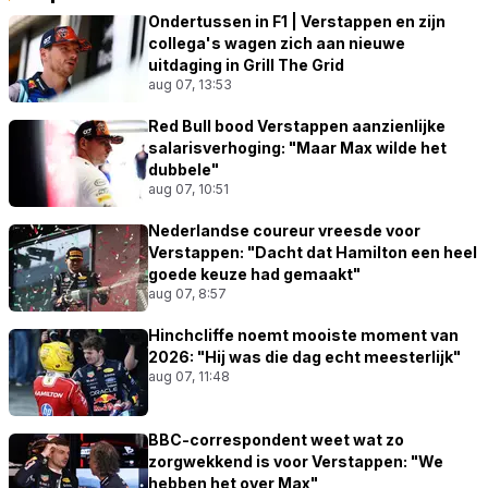
Ondertussen in F1 | Verstappen en zijn
collega's wagen zich aan nieuwe
uitdaging in Grill The Grid
aug 07, 13:53
Red Bull bood Verstappen aanzienlijke
salarisverhoging: "Maar Max wilde het
dubbele"
aug 07, 10:51
Nederlandse coureur vreesde voor
Verstappen: "Dacht dat Hamilton een heel
goede keuze had gemaakt"
aug 07, 8:57
Hinchcliffe noemt mooiste moment van
2026: "Hij was die dag echt meesterlijk"
aug 07, 11:48
BBC-correspondent weet wat zo
zorgwekkend is voor Verstappen: "We
hebben het over Max"