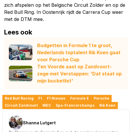
zich afspelen op het Belgische Circuit Zolder en op de
Red Bull Ring. In Oostenrijk rijdt de Carrera Cup weer
met de DTM mee.
Lees ook
Budgetten in Formule 1 te groot,
Nederlands toptalent Rik Koen gaat
voor Porsche Cup
Ten Voorde aast op Zandvoort-
zege met Verstappen: 'Dat staat op
mijn bucketlist'
Red Bull Racing
F1
F1 Nieuws
Formule E
Porsche
Circuit Zandvoort
WEC
Spa-Francorchamps
Rik Koen
Shanna Lutgert