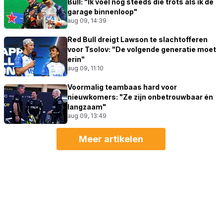
Bull: "Ik voel nog steeds die trots als ik de
garage binnenloop"
aug 09, 14:39
Red Bull dreigt Lawson te slachtofferen
voor Tsolov: "De volgende generatie moet
erin"
aug 09, 11:10
Voormalig teambaas hard voor
nieuwkomers: "Ze zijn onbetrouwbaar én
langzaam"
aug 09, 13:49
Meer artikelen