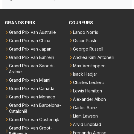
talking bull podcast. Daarvoor moet het team weer d
e goede richting in gestuurd worden. Als hij perse uit
was op zoveel mogelijk titels dan was hij al veel eerd
GRANDS PRIX
COUREURS
er bij RB vertrokken.
Grand Prix van Australië
Lando Norris
Grand Prix van China
Oscar Piastri
Grand Prix van Japan
George Russell
Grand Prix van Bahrein
Andrea Kimi Antonelli
Grand Prix van Saoedi-
Max Verstappen
Arabië
Isack Hadjar
Grand Prix van Miami
Charles Leclerc
Grand Prix van Canada
Lewis Hamilton
Grand Prix van Monaco
Alexander Albon
Grand Prix van Barcelona-
Carlos Sainz
Catalonië
Liam Lawson
Grand Prix van Oostenrijk
Arvid Lindblad
Grand Prix van Groot-
Fernando Alonso
Brittannië