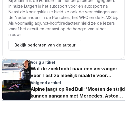
Bij Shanna is de Formule 1 er met de paplepel ingegoten.
In huize Lutgert is het autosport voor en autosport na.
Naast de koningsklasse hield ze ook de verrichtingen van
de Nederlanders in de Porsches, het WEC en de ELMS bij.
Als voormalig adjunct-hoofdredacteur hield ze de lezers
vanaf het circuit en ernaast op de hoogte van al het
nieuws.
Bekijk berichten van de auteur
Vorig artikel
Wat de zoektocht naar een vervanger
voor Tost zo moeilijk maakte voor
AlphaTauri
Volgend artikel
Alpine jaagt op Red Bull: 'Moeten de strijd
kunnen aangaan met Mercedes, Aston
Martin en Ferrari'