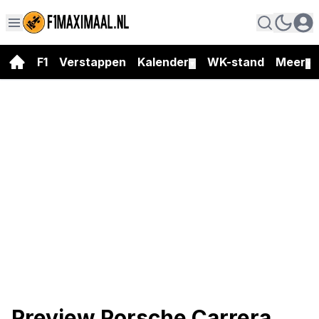
F1
Verstappen
Kalender
WK-stand
Meer
▼
▼
Preview Porsche Carrera