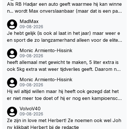
Als RB Hadjar een auto geeft waarmee hij kan winne
n... wordt Max onverslaanbaar (maar dat is een par
adox)
MadMax
09-08-2026
Je hebt gelijk (is ook al laat in het jaar) maar weer e
en sport die zo langzamerhand alleen voor de elite t
e breikbaar is.
Monic Armiento-Hissink
09-08-2026
heeft allemaal met gewicht te maken, 5 liter extra is
ook 5kg extra wat weer tijdverlies geeft. Daarom ne
men veel coureurs ook niet altijd drinken mee in de
Monic Armiento-Hissink
auto, het is extra gewicht plus na 15 minuten is het h
09-08-2026
ete thee geworden.
Hij wil altijd willen maar hij heeft ook gezegd dat het
er niet meer toe doet of hij er nog een kampioensch
ap aan toevoegt. Of hij nu 4, 5 of 8 titels heeft, kamp
VolvoV40
ioen is hij al, dat zal zijn leven niet veranderen. Hij wi
09-08-2026
l in de eerste plaats races winnen met de eigen moto
Ze zijn in love met Herbert! Ze noemen ook wel Joh
r van RB. Dat zijn zijn eigen uitspraken in een van de
ny klikbait Herbert bij de redactie