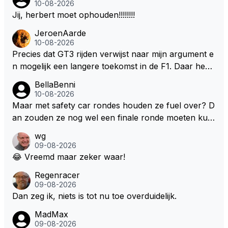
10-08-2026
Jij, herbert moet ophouden!!!!!!!!
JeroenAarde
10-08-2026
Precies dat GT3 rijden verwijst naar mijn argument e
n mogelijk een langere toekomst in de F1. Daar heeft
men ook gekeken dat GT3 op de Nordschleife een v
BellaBenni
erademing was. Dit zou in de F1 bij elke race moeten
10-08-2026
zijn. Stel de auto's worden zoals ik omschreef en M
Maar met safety car rondes houden ze fuel over? D
ax kan helemaal los gaan met zijn talenten, dan zie i
an zouden ze nog wel een finale ronde moeten kun
k hem nog langer in de F1. Zoniet dan aufwiederseh
nen rijden, toch?
wg
en na het volgende kontrakt.
09-08-2026
😂 Vreemd maar zeker waar!
Regenracer
09-08-2026
Dan zeg ik, niets is tot nu toe overduidelijk.
MadMax
09-08-2026