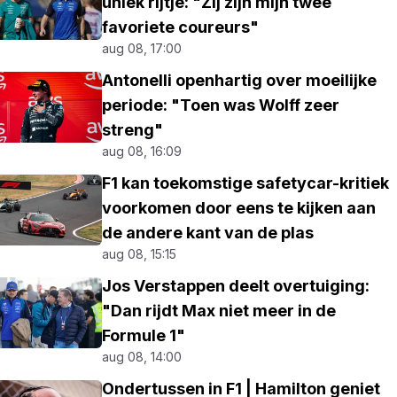
uniek rijtje: "Zij zijn mijn twee
favoriete coureurs"
aug 08, 17:00
Antonelli openhartig over moeilijke
periode: "Toen was Wolff zeer
streng"
aug 08, 16:09
F1 kan toekomstige safetycar-kritiek
voorkomen door eens te kijken aan
de andere kant van de plas
aug 08, 15:15
Jos Verstappen deelt overtuiging:
"Dan rijdt Max niet meer in de
Formule 1"
aug 08, 14:00
Ondertussen in F1 | Hamilton geniet