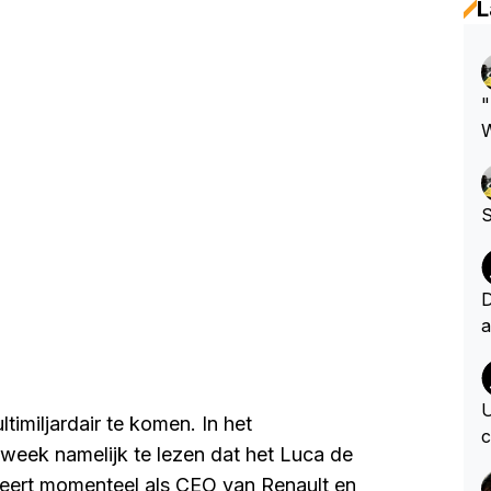
L
"
W
d
m
S
D
a
n
n
o
U
ltimiljardair te komen. In het
e
c
ek namelijk te lezen dat het Luca de
c
geert momenteel als CEO van Renault en
e