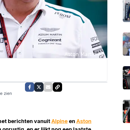
te zien
met berichten vanuit
Alpine
en
Aston
onrustig, en er lijkt nog een laatste