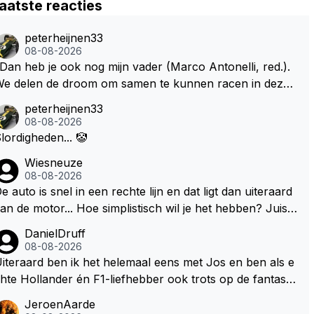
aatste reacties
peterheijnen33
08-08-2026
Dan heb je ook nog mijn vader (Marco Antonelli, red.).
e delen de droom om samen te kunnen racen in dezelf
e auto. Dat zou echt geweldig zijn" How about die droo
peterheijnen33
 met Kimi en Marco én Max én Jos? ;)
08-08-2026
lordigheden... 🤡
Wiesneuze
08-08-2026
e auto is snel in een rechte lijn en dat ligt dan uiteraard
an de motor... Hoe simplistisch wil je het hebben? Juist i
 de buurt van de topsnelheid is luchtweerstand ontzette
DanielDruff
d belangrijk. Heeft Red Bull bochtgrip opgegeven voor t
08-08-2026
psnelheid? Dat is iets wat vaker gebeurd is, zeker met V
iteraard ben ik het helemaal eens met Jos en ben als e
rstappen aan bet stuur.
hte Hollander én F1-liefhebber ook trots op de fantastis
he carrière van Max Verstappen, maar de laatste tijd kri
JeroenAarde
belt bij mij toch de wens dat hij nog eens een knappe au