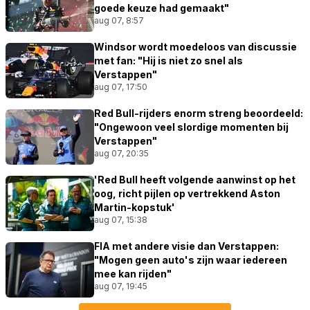
goede keuze had gemaakt"
aug 07, 8:57
Windsor wordt moedeloos van discussie
met fan: "Hij is niet zo snel als
Verstappen"
aug 07, 17:50
Red Bull-rijders enorm streng beoordeeld:
"Ongewoon veel slordige momenten bij
Verstappen"
aug 07, 20:35
'Red Bull heeft volgende aanwinst op het
oog, richt pijlen op vertrekkend Aston
Martin-kopstuk'
aug 07, 15:38
FIA met andere visie dan Verstappen:
"Mogen geen auto's zijn waar iedereen
mee kan rijden"
aug 07, 19:45