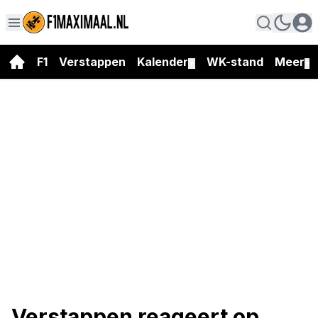
F1
Verstappen
Kalender
WK-stand
Meer
▼
▼
Verstappen reageert op