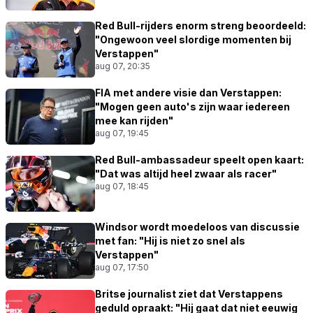
Red Bull-rijders enorm streng beoordeeld:
"Ongewoon veel slordige momenten bij
Verstappen"
aug 07, 20:35
FIA met andere visie dan Verstappen:
"Mogen geen auto's zijn waar iedereen
mee kan rijden"
aug 07, 19:45
Red Bull-ambassadeur speelt open kaart:
"Dat was altijd heel zwaar als racer"
aug 07, 18:45
Windsor wordt moedeloos van discussie
met fan: "Hij is niet zo snel als
Verstappen"
aug 07, 17:50
Britse journalist ziet dat Verstappens
geduld opraakt: "Hij gaat dat niet eeuwig