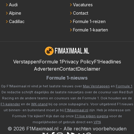
Audi
Vacatures
Alpine
Contact
Cadillac
Formule 1-reizen
Formule 1-kaarten
Verstappen
Formule 1
Privacy Policy
F1Headlines
Adverteren
Contact
Disclaimer
Formule 1-nieuws
Op F1Maximaal.nl vind je het laatste nieuws over
Max Verstappen
en
Formule 1
.
De redactie schrijft dagelijks de laatste nieuwtjes over de coureur van Red Bull
Racing en de andere teams en coureurs van de Formule 1. Ook houden we de
F1-kalender
en de
WK-stand
bij op onze subpagina's. Voor uitgebreid F1 nieuws
uit binnen- en buitenland moet je bij
F1Maximaal.nl
zijn. Heb je interesse om
Formule 1 te kijken? Kijk dan op onze
F1 live kijken-pagina
voor de
mogelijkheden of gebruik direct een
VPN
.
©
2026
F1Maximaal.nl
-
Alle rechten voorbehouden