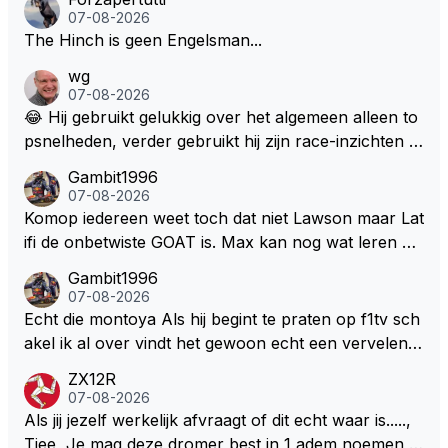
07-08-2026
The Hinch is geen Engelsman...
wg
07-08-2026
😂 Hij gebruikt gelukkig over het algemeen alleen to
psnelheden, verder gebruikt hij zijn race-inzichten q
ua rotatie, baangebruik, etc. Alleen snelheid in of uit
Gambit1996
een bocht zegt helemaal niets, dus wat dat betreft h
07-08-2026
eeft hij sowieso gelijk 😂.
Komop iedereen weet toch dat niet Lawson maar Lat
ifi de onbetwiste GOAT is. Max kan nog wat leren va
n hem En iedereen maar zeggen Schumacher of Ha
Gambit1996
milton, hahahaha. Latifi pakt ze allemaal met de oge
07-08-2026
n dicht met als onbetwiste nummer 2 of GOATINES
Echt die montoya Als hij begint te praten op f1tv sch
S Lawson natuurlijk 😂😂😂😂😂
akel ik al over vindt het gewoon echt een vervelend
mannetje met zijn geblaas alsof hij het allemaal wel
ZX12R
weet 🤮🤮
07-08-2026
Als jij jezelf werkelijk afvraagt of dit echt waar is.....,
Tjee, Je mag deze dromer best in 1 adem noemen m