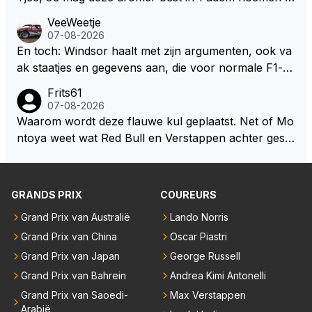
et bv een Hans Christian Andersen. Enorme drang n
VeeWeetje
aar voordragen uit eigen geest. Kan mij voorstellen d
07-08-2026
at je het leuk vindt sprookjes te luisteren maar heb jij
En toch: Windsor haalt met zijn argumenten, ook va
jezelf dan ook wel eens afgevraagd of de dappere b
ak staatjes en gegevens aan, die voor normale F1-fa
oswachter werkelijk Roodkapje uit de buik van de bo
ns niet te verkrijgen of te snappen zijn. Iets met "co
Frits61
ze wolff gesneden heeft?
okies made of your own dough" 🤣
07-08-2026
Waarom wordt deze flauwe kul geplaatst. Net of Mo
ntoya weet wat Red Bull en Verstappen achter geslo
ten deuren bespreken.
GRANDS PRIX
COUREURS
Grand Prix van Australië
Lando Norris
Grand Prix van China
Oscar Piastri
Grand Prix van Japan
George Russell
Grand Prix van Bahrein
Andrea Kimi Antonelli
Grand Prix van Saoedi-
Max Verstappen
Arabië