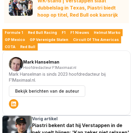
WK-stand | Verstappen slaat
dubbelslag in Texas, Piastri biedt
hoop op titel, Red Bull ook kansrijk
Formule 1
Red Bull Racing
F1
F1 Nieuws
Helmut Marko
GP Mexico
GP Verenigde Staten
Circuit Of The Americas
COTA
Red Bull
Mark Hanselman
Hoofdredacteur F1Maximaal.nl
Mark Hanselman is sinds 2023 hoofdredacteur bij
F1Maximaal.nl.
Bekijk berichten van de auteur
Vorig artikel
Piastri bekent dat hij Verstappen in de
nek voelt hijgen: 'Kan zeker niet relaxen'