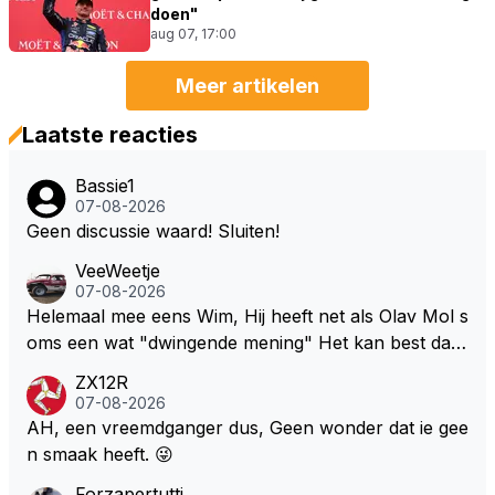
doen"
aug 07, 17:00
Meer artikelen
Laatste reacties
Bassie1
07-08-2026
Geen discussie waard! Sluiten!
VeeWeetje
07-08-2026
Helemaal mee eens Wim, Hij heeft net als Olav Mol s
oms een wat "dwingende mening" Het kan best dat
de fan in kwestie probeerde een vergelijkbaar gevoe
ZX12R
l bij Windsor op te roepen. Maar in een tijd zonder r
07-08-2026
aces zijn dit leuke berichtjes
AH, een vreemdganger dus, Geen wonder dat ie gee
n smaak heeft. 😜
Forzapertutti