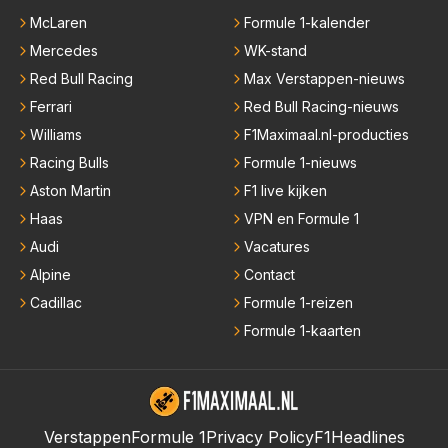
McLaren
Formule 1-kalender
Mercedes
WK-stand
Red Bull Racing
Max Verstappen-nieuws
Ferrari
Red Bull Racing-nieuws
Williams
F1Maximaal.nl-producties
Racing Bulls
Formule 1-nieuws
Aston Martin
F1 live kijken
Haas
VPN en Formule 1
Audi
Vacatures
Alpine
Contact
Cadillac
Formule 1-reizen
Formule 1-kaarten
Verstappen
Formule 1
Privacy Policy
F1Headlines