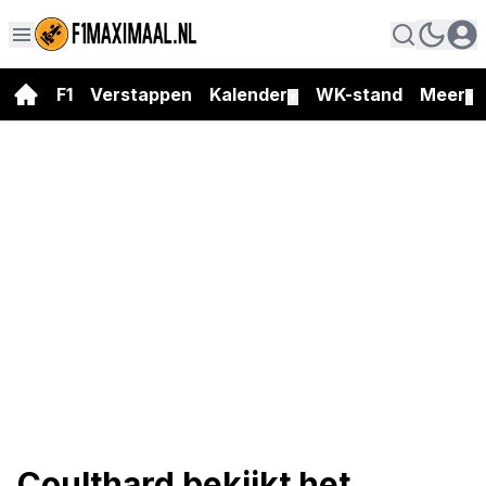
F1
Verstappen
Kalender
WK-stand
Meer
▼
▼
Coulthard bekijkt het