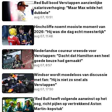
Red Bull bood Verstappen aanzienlijke
salarisverhoging: "Maar Max wilde het
dubbele"
aug 07, 10:51
Hinchcliffe noemt mooiste moment van
2026: "Hij was die dag echt meesterlijk"
aug 07, 11:48
Nederlandse coureur vreesde voor
Verstappen: "Dacht dat Hamilton een heel
goede keuze had gemaakt"
aug 07, 8:57
Windsor wordt moedeloos van discussie
met fan: "Hij is niet zo snel als
Verstappen"
aug 07, 17:50
'Red Bull heeft volgende aanwinst op het
oog, richt pijlen op vertrekkend Aston
Martin-kopstuk'