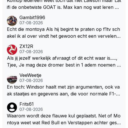
Komop iedereen weet toch dat niet Lawson maar Lat
ifi de onbetwiste GOAT is. Max kan nog wat leren va
n hem En iedereen maar zeggen Schumacher of Ha
Gambit1996
milton, hahahaha. Latifi pakt ze allemaal met de oge
07-08-2026
n dicht met als onbetwiste nummer 2 of GOATINES
Echt die montoya Als hij begint te praten op f1tv sch
S Lawson natuurlijk 😂😂😂😂😂
akel ik al over vindt het gewoon echt een vervelend
mannetje met zijn geblaas alsof hij het allemaal wel
ZX12R
weet 🤮🤮
07-08-2026
Als jij jezelf werkelijk afvraagt of dit echt waar is.....,
Tjee, Je mag deze dromer best in 1 adem noemen m
et bv een Hans Christian Andersen. Enorme drang n
VeeWeetje
aar voordragen uit eigen geest. Kan mij voorstellen d
07-08-2026
at je het leuk vindt sprookjes te luisteren maar heb jij
En toch: Windsor haalt met zijn argumenten, ook va
jezelf dan ook wel eens afgevraagd of de dappere b
ak staatjes en gegevens aan, die voor normale F1-fa
oswachter werkelijk Roodkapje uit de buik van de bo
ns niet te verkrijgen of te snappen zijn. Iets met "co
Frits61
ze wolff gesneden heeft?
okies made of your own dough" 🤣
07-08-2026
Waarom wordt deze flauwe kul geplaatst. Net of Mo
ntoya weet wat Red Bull en Verstappen achter geslo