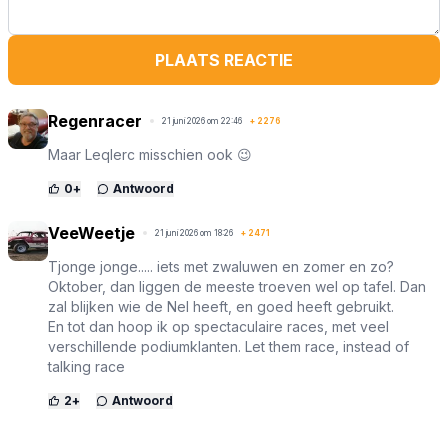
PLAATS REACTIE
Regenracer
21 juni 2026 om 22:46
+
2276
Maar Leqlerc misschien ook 😉
0
+
Antwoord
VeeWeetje
21 juni 2026 om 18:26
+
2471
Tjonge jonge..... iets met zwaluwen en zomer en zo?
Oktober, dan liggen de meeste troeven wel op tafel. Dan
zal blijken wie de Nel heeft, en goed heeft gebruikt.
En tot dan hoop ik op spectaculaire races, met veel
verschillende podiumklanten. Let them race, instead of
talking race
2
+
Antwoord