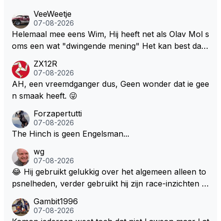
VeeWeetje
07-08-2026
Helemaal mee eens Wim, Hij heeft net als Olav Mol s
oms een wat "dwingende mening" Het kan best dat
de fan in kwestie probeerde een vergelijkbaar gevoe
ZX12R
l bij Windsor op te roepen. Maar in een tijd zonder r
07-08-2026
aces zijn dit leuke berichtjes
AH, een vreemdganger dus, Geen wonder dat ie gee
n smaak heeft. 😜
Forzapertutti
07-08-2026
The Hinch is geen Engelsman...
wg
07-08-2026
😂 Hij gebruikt gelukkig over het algemeen alleen to
psnelheden, verder gebruikt hij zijn race-inzichten q
ua rotatie, baangebruik, etc. Alleen snelheid in of uit
Gambit1996
een bocht zegt helemaal niets, dus wat dat betreft h
07-08-2026
eeft hij sowieso gelijk 😂.