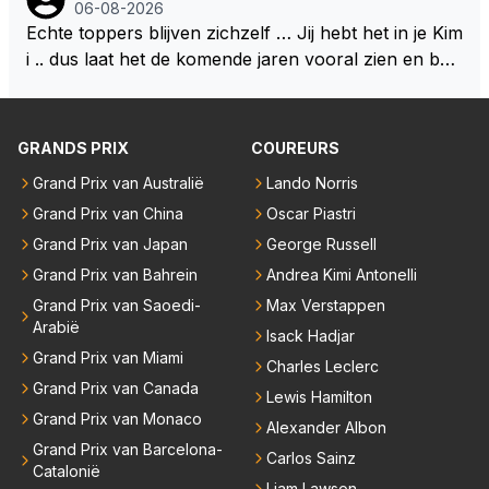
dt goed, begrijp mij goed, maar heeft ook het beste
06-08-2026
binnen RB gewerkt en zijn voor Max geen vreemde
021 zei hij al direct dat hij had bereikt wat hij altijd al g
materiaal .. Het kan en mag nooit zo zijn dat hij qua r
Echte toppers blijven zichzelf … Jij hebt het in je Kim
n meer. Ook andere teams verliezen mensen. Er wo
raag wilde. Max was tevreden, de rest is bonus. Iets
ijden hoger ingeschaald wordt dan Lewis en Max .. D
i .. dus laat het de komende jaren vooral zien en be
rdt teveel drama van gemaakt.
dergelijks heb ik bijvoorbeeld Lando Norris nog niet
an begrijpt je het echt niet en doe je Lewis en Max to
wijs ons dat je jezelf kunt blijven … 👊👊
horen zeggen. Eigenlijk nog geen enkele andere cou
ch echt te kort ..
reur...
GRANDS PRIX
COUREURS
Grand Prix van Australië
Lando Norris
Grand Prix van China
Oscar Piastri
Grand Prix van Japan
George Russell
Grand Prix van Bahrein
Andrea Kimi Antonelli
Grand Prix van Saoedi-
Max Verstappen
Arabië
Isack Hadjar
Grand Prix van Miami
Charles Leclerc
Grand Prix van Canada
Lewis Hamilton
Grand Prix van Monaco
Alexander Albon
Grand Prix van Barcelona-
Carlos Sainz
Catalonië
Liam Lawson