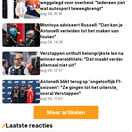
weggelegd voor overheid: "Iedereen ziet
wat autosport teweegbrengt"
aug 06, 15:18
Montoya adviseert Russell: "Dan kan je
Antonelli verleiden tot het maken van
fouten"
aug 06, 14:35
Verstappen onthult belangrijkste les na
winnen wereldtitels: "Dat maakt verder
allemaal niet uit"
aug 06, 12:37
Antonelli blikt terug op 'ongelooflijk F1-
seizoen': "Ze gingen tot het uiterste,
vooral Verstappen"
aug 06, 11:43
Meer artikelen
Laatste reacties