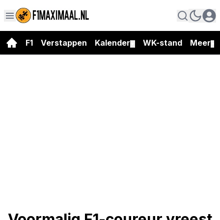
F1
Verstappen
Kalender
WK-stand
Meer
▼
▼
Voormalig F1-coureur vreest