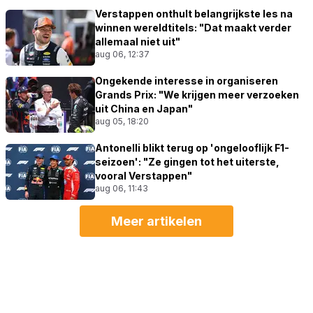
Verstappen onthult belangrijkste les na
winnen wereldtitels: "Dat maakt verder
allemaal niet uit"
aug 06, 12:37
Ongekende interesse in organiseren
Grands Prix: "We krijgen meer verzoeken
uit China en Japan"
aug 05, 18:20
Antonelli blikt terug op 'ongelooflijk F1-
seizoen': "Ze gingen tot het uiterste,
vooral Verstappen"
aug 06, 11:43
Meer artikelen