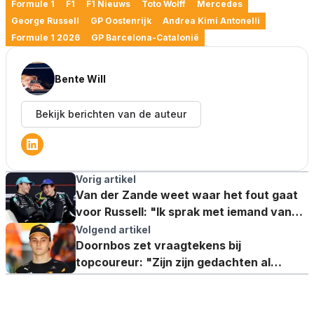
Formule 1
F1
F1 Nieuws
Toto Wolff
Mercedes
George Russell
GP Oostenrijk
Andrea Kimi Antonelli
Formule 1 2026
GP Barcelona-Catalonië
Bente Will
Bekijk berichten van de auteur
Vorig artikel
Van der Zande weet waar het fout gaat
voor Russell: "Ik sprak met iemand van
Mercedes"
Volgend artikel
Doornbos zet vraagtekens bij
topcoureur: "Zijn zijn gedachten al
gericht op een teamwissel?"