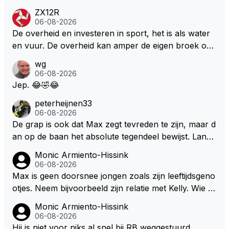
ZX12R
06-08-2026
De overheid en investeren in sport, het is als water
en vuur. De overheid kan amper de eigen broek oph
ouden. De Staat steelt liever, liefst van eigen burger
wg
s. Je kunt de Staat het best vergelijken met de sherif
06-08-2026
f van Nottinghem (Robin Hood) welk achter de bom
Jep. 😂🤣😂
en verscholen de argeloze burger opwacht om he
peterheijnen33
m/haar van zijn laatste zuurverdiende stuiver te ber
06-08-2026
oven. De Staat heeft nooit ooit maar een stuiver in Z
De grap is ook dat Max zegt tevreden te zijn, maar d
andvoort willen investeren en dat zal ook nooit gebe
an op de baan het absolute tegendeel bewijst. Lando
uren. Afdragen van BTW gelden en vergunningen bi
zegt daarentegen juist meer te willen, maar laat het
Monic Armiento-Hissink
j dergelijke sportievefestiviteiten MOET je dan weer
dan eigenlijk niet echt zien. ;)
06-08-2026
wel afstaan, de parasiet.
Max is geen doorsnee jongen zoals zijn leeftijdsgeno
otjes. Neem bijvoorbeeld zijn relatie met Kelly. Wie g
aat er een relatie aan met een vrouw die toch wat ja
Monic Armiento-Hissink
artjes ouder is en al een kleine heeft van een voorm
06-08-2026
alig RB-lid op de leeftijd van 23 jaar? Hij doet dingen
Hij is niet voor niks al snel bij RB weggestuurd.