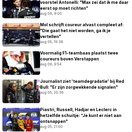
voorstel Antonelli: "Max zei dat ik me daar
eerst op moet richten"
aug 06, 9:00
Mol schrijft coureur alvast compleet af:
"Die gaat het niet worden, ga ik je
vertellen"
aug 05, 19:38
Voormalig F1-teambaas plaatst twee
coureurs boven Verstappen
aug 06, 9:54
Journalist ziet 'teamdegradatie' bij Red
Bull: "Er zijn zorgwekkende signalen"
aug 05, 20:36
Piastri, Russell, Hadjar en Leclerc in
hetzelfde schuitje: “Je kunt er niet aan
ontsnappen"
aug 05, 21:00