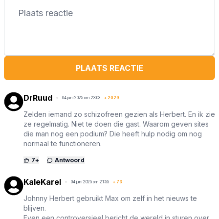
PLAATS REACTIE
DrRuud
04 juni 2025 om 23:03
+
2029
Zelden iemand zo schizofreen gezien als Herbert. En ik zie
ze regelmatig. Niet te doen die gast. Waarom geven sites
die man nog een podium? Die heeft hulp nodig om nog
normaal te functioneren.
7
+
Antwoord
KaleKarel
04 juni 2025 om 21:55
+
73
Johnny Herbert gebruikt Max om zelf in het nieuws te
blijven.
Even een controversieel bericht de wereld in sturen over