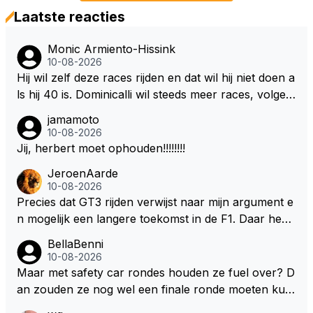
Laatste reacties
Monic Armiento-Hissink
10-08-2026
Hij wil zelf deze races rijden en dat wil hij niet doen a
ls hij 40 is. Dominicalli wil steeds meer races, volgen
d jaar komen er 10 sprint races, Max haat dat. De ec
jamamoto
hte veranderingen komen pas in 2030. Hij noemt het
10-08-2026
nu al mentaal zwaar te worden. Zoals ik zeg, zijn eig
Jij, herbert moet ophouden!!!!!!!!
en team krijgt steeds meer vorm en hij zal keuzes m
JeroenAarde
oeten maken wil hij zijn prive leven ook in stand wet
10-08-2026
en te houden. Jij bekijkt het alleen van uit een fan zij
Precies dat GT3 rijden verwijst naar mijn argument e
n standpunt en wat jij graag zou zien. Max heeft gezi
n mogelijk een langere toekomst in de F1. Daar heeft
en en meegemaakt dat de passie van zijn vader voor
men ook gekeken dat GT3 op de Nordschleife een v
BellaBenni
het racen het gezin heeft kapot gemaakt, zover zal
erademing was. Dit zou in de F1 bij elke race moeten
10-08-2026
Max het niet laten komen.
zijn. Stel de auto's worden zoals ik omschreef en M
Maar met safety car rondes houden ze fuel over? D
ax kan helemaal los gaan met zijn talenten, dan zie i
an zouden ze nog wel een finale ronde moeten kun
k hem nog langer in de F1. Zoniet dan aufwiederseh
nen rijden, toch?