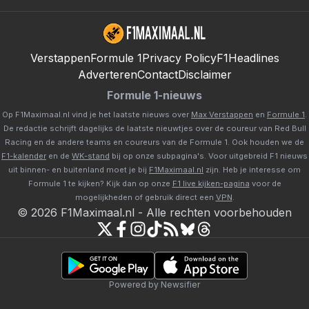
Verstappen
Formule 1
Privacy Policy
F1Headlines
Adverteren
Contact
Disclaimer
Formule 1-nieuws
Op F1Maximaal.nl vind je het laatste nieuws over
Max Verstappen
en
Formule 1
.
De redactie schrijft dagelijks de laatste nieuwtjes over de coureur van Red Bull
Racing en de andere teams en coureurs van de Formule 1. Ook houden we de
F1-kalender
en de
WK-stand
bij op onze subpagina's. Voor uitgebreid F1 nieuws
uit binnen- en buitenland moet je bij
F1Maximaal.nl
zijn. Heb je interesse om
Formule 1 te kijken? Kijk dan op onze
F1 live kijken-pagina
voor de
mogelijkheden of gebruik direct een
VPN
.
©
2026
F1Maximaal.nl
-
Alle rechten voorbehouden
Powered by Newsifier