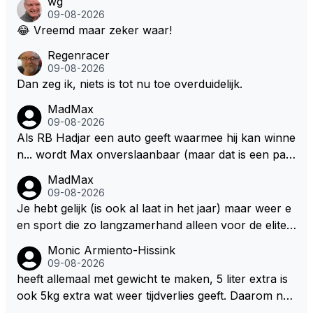
wg
en na het volgende kontrakt.
09-08-2026
😂 Vreemd maar zeker waar!
Regenracer
09-08-2026
Dan zeg ik, niets is tot nu toe overduidelijk.
MadMax
09-08-2026
Als RB Hadjar een auto geeft waarmee hij kan winne
n... wordt Max onverslaanbaar (maar dat is een par
adox)
MadMax
09-08-2026
Je hebt gelijk (is ook al laat in het jaar) maar weer e
en sport die zo langzamerhand alleen voor de elite t
e breikbaar is.
Monic Armiento-Hissink
09-08-2026
heeft allemaal met gewicht te maken, 5 liter extra is
ook 5kg extra wat weer tijdverlies geeft. Daarom ne
men veel coureurs ook niet altijd drinken mee in de