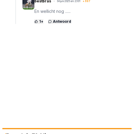
bestbras
04 juni 2025 om 23:01
+
697
En wellicht nog ......
1
+
Antwoord