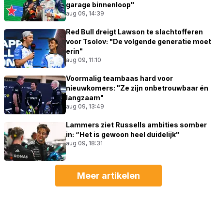
garage binnenloop"
aug 09, 14:39
Red Bull dreigt Lawson te slachtofferen
voor Tsolov: "De volgende generatie moet
erin"
aug 09, 11:10
Voormalig teambaas hard voor
nieuwkomers: "Ze zijn onbetrouwbaar én
langzaam"
aug 09, 13:49
Lammers ziet Russells ambities somber
in: “Het is gewoon heel duidelijk"
aug 09, 18:31
Meer artikelen