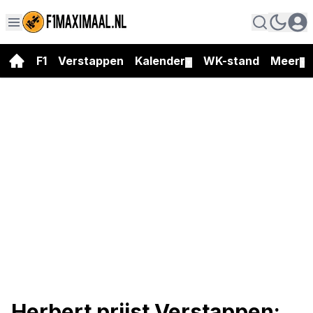
F1
Verstappen
Kalender
WK-stand
Meer
▼
▼
Herbert prijst Verstappen: