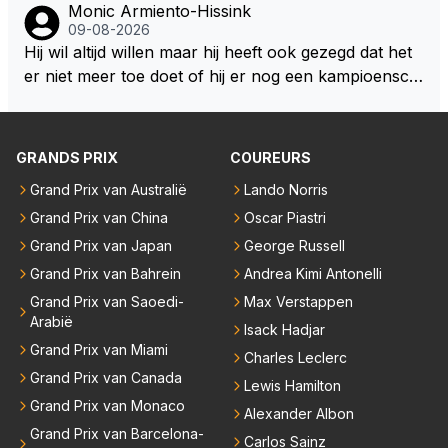
Monic Armiento-Hissink
auto, het is extra gewicht plus na 15 minuten is het h
09-08-2026
ete thee geworden.
Hij wil altijd willen maar hij heeft ook gezegd dat het
er niet meer toe doet of hij er nog een kampioensch
ap aan toevoegt. Of hij nu 4, 5 of 8 titels heeft, kamp
ioen is hij al, dat zal zijn leven niet veranderen. Hij wi
l in de eerste plaats races winnen met de eigen moto
GRANDS PRIX
COUREURS
r van RB. Dat zijn zijn eigen uitspraken in een van de
Grand Prix van Australië
Lando Norris
talking bull podcast. Daarvoor moet het team weer d
Grand Prix van China
Oscar Piastri
e goede richting in gestuurd worden. Als hij perse uit
was op zoveel mogelijk titels dan was hij al veel eerd
Grand Prix van Japan
George Russell
er bij RB vertrokken.
Grand Prix van Bahrein
Andrea Kimi Antonelli
Grand Prix van Saoedi-
Max Verstappen
Arabië
Isack Hadjar
Grand Prix van Miami
Charles Leclerc
Grand Prix van Canada
Lewis Hamilton
Grand Prix van Monaco
Alexander Albon
Grand Prix van Barcelona-
Carlos Sainz