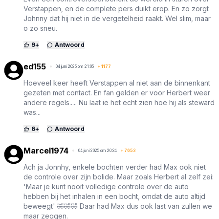
Verstappen, en de complete pers duikt erop. En zo zorgt
Johnny dat hij niet in de vergetelheid raakt. Wel slim, maar
o zo sneu.
9
+
Antwoord
ed155
04 juni 2025 om 21:05
+
1177
Hoeveel keer heeft Verstappen al niet aan de binnenkant
gezeten met contact. En fan gelden er voor Herbert weer
andere regels..... Nu laat ie het echt zien hoe hij als steward
was...
6
+
Antwoord
Marcel1974
04 juni 2025 om 20:34
+
7653
Ach ja Jonnhy, enkele bochten verder had Max ook niet
de controle over zijn bolide. Maar zoals Herbert al zelf zei:
'Maar je kunt nooit volledige controle over de auto
hebben bij het inhalen in een bocht, omdat de auto altijd
beweegt' 🤣🤣🤣 Daar had Max dus ook last van zullen we
maar zeggen.