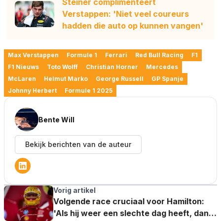
Steiner complimenteert
Verstappen: 'Niet veel coureurs
hadden die auto op kunnen vangen'
Max Verstappen
Formule 1
Ferrari
Red Bull Racing
F1
F1 Nieuws
Toto Wolff
Christian Horner
Mercedes
McLaren
Helmut Marko
George Russell
GP Spanje
Johnny Herbert
Formule 1 2025
Bente Will
Bekijk berichten van de auteur
Vorig artikel
Volgende race cruciaal voor Hamilton:
'Als hij weer een slechte dag heeft, dan