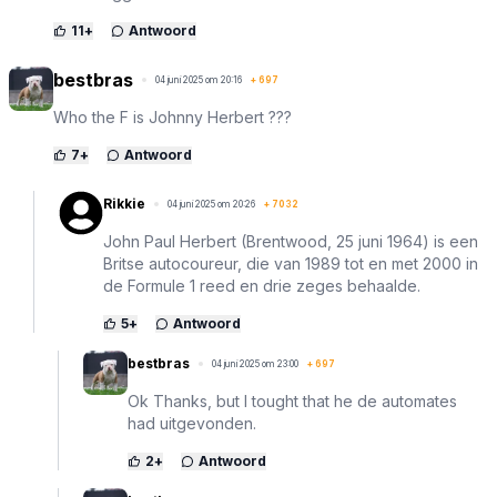
11
+
Antwoord
bestbras
04 juni 2025 om 20:16
+
697
Who the F is Johnny Herbert ???
7
+
Antwoord
Rikkie
04 juni 2025 om 20:26
+
7032
John Paul Herbert (Brentwood, 25 juni 1964) is een
Britse autocoureur, die van 1989 tot en met 2000 in
de Formule 1 reed en drie zeges behaalde.
5
+
Antwoord
bestbras
04 juni 2025 om 23:00
+
697
Ok Thanks, but I tought that he de automates
had uitgevonden.
2
+
Antwoord