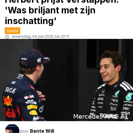
'Was briljant met zijn
inschatting'
Opinie
woensdag, 04 juni 2025 om 20:11
Bente Will
door