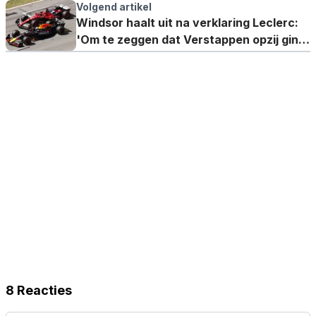
zijn er problemen'
Volgend artikel
Windsor haalt uit na verklaring Leclerc:
'Om te zeggen dat Verstappen opzij ging
is belachelijk'
8 Reacties