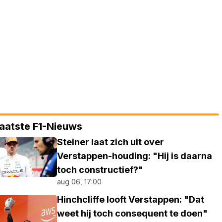
aatste F1-Nieuws
Steiner laat zich uit over
Verstappen-houding: "Hij is daarna
toch constructief?"
aug 06, 17:00
Hinchcliffe looft Verstappen: "Dat
weet hij toch consequent te doen"