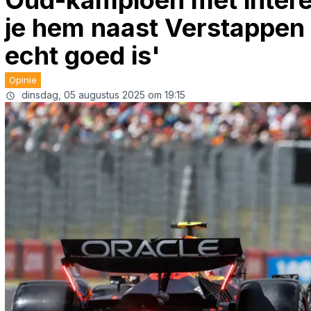
Oud-kampioen met interes
je hem naast Verstappen z
echt goed is'
Opinie
dinsdag, 05 augustus 2025 om 19:15