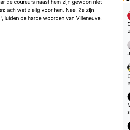
aar de coureurs naast hem zijn gewoon niet
 ach wat zielig voor hen. Nee. Ze zijn
, luiden de harde woorden van Villeneuve.
D
u
D
S
(
J
l
v
a
D
o
p
n
a
w
n
M
s
n
s