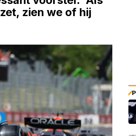
sant voorstel: 'Als
et, zien we of hij
P