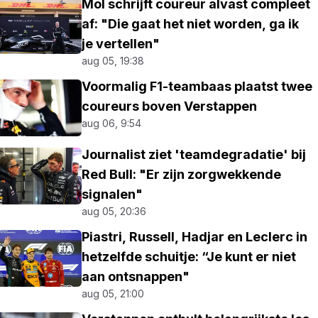
Mol schrijft coureur alvast compleet
af: "Die gaat het niet worden, ga ik
je vertellen"
aug 05, 19:38
Voormalig F1-teambaas plaatst twee
coureurs boven Verstappen
aug 06, 9:54
Journalist ziet 'teamdegradatie' bij
Red Bull: "Er zijn zorgwekkende
signalen"
aug 05, 20:36
Piastri, Russell, Hadjar en Leclerc in
hetzelfde schuitje: “Je kunt er niet
aan ontsnappen"
aug 05, 21:00