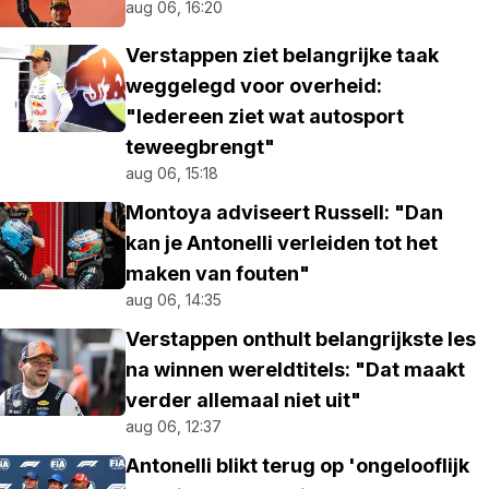
aug 06, 16:20
Verstappen ziet belangrijke taak
weggelegd voor overheid:
"Iedereen ziet wat autosport
teweegbrengt"
aug 06, 15:18
Montoya adviseert Russell: "Dan
kan je Antonelli verleiden tot het
maken van fouten"
aug 06, 14:35
Verstappen onthult belangrijkste les
na winnen wereldtitels: "Dat maakt
verder allemaal niet uit"
aug 06, 12:37
Antonelli blikt terug op 'ongelooflijk