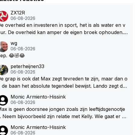
ZX12R
06-08-2026
e overheid en investeren in sport, het is als water en v
ur. De overheid kan amper de eigen broek ophouden.
e Staat steelt liever, liefst van eigen burgers. Je kunt de
wg
taat het best vergelijken met de sheriff van Nottinghem
06-08-2026
Robin Hood) welk achter de bomen verscholen de arge
ep. 😂🤣😂
oze burger opwacht om hem/haar van zijn laatste zuur
peterheijnen33
erdiende stuiver te beroven. De Staat heeft nooit ooit m
06-08-2026
ar een stuiver in Zandvoort willen investeren en dat zal
e grap is ook dat Max zegt tevreden te zijn, maar dan o
ok nooit gebeuren. Afdragen van BTW gelden en vergu
 de baan het absolute tegendeel bewijst. Lando zegt da
ningen bij dergelijke sportievefestiviteiten MOET je dan
rentegen juist meer te willen, maar laat het dan eigenlijk
Monic Armiento-Hissink
eer wel afstaan, de parasiet.
iet echt zien. ;)
06-08-2026
ax is geen doorsnee jongen zoals zijn leeftijdsgenootje
. Neem bijvoorbeeld zijn relatie met Kelly. Wie gaat er ee
 relatie aan met een vrouw die toch wat jaartjes ouder i
Monic Armiento-Hissink
 en al een kleine heeft van een voormalig RB-lid op de l
06-08-2026