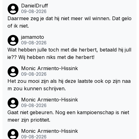
ontroleerd en moet er nog minimaal 1 liter in de tank
DanielDruff
zitten. Om die reden is Vettel ooit gediskwalificeerd. J
09-08-2026
e hoort soms ook wel eens dat ze brandstoof moete
Daarmee zeg je dat hij niet meer wil winnen. Dat gelo
n sparen als de race engineer denkt dat ze die ene li
of ik niet.
ter niet gaan halen. Je zou dit ook kunnen oplossen
jamamoto
door die 1 liter te verhogen naar bijv. 5 liter en dan di
09-08-2026
e ronden achter SC niet mee te tellen. Na x ronden
Wat hebben julle toch met die herbert, betaald hij jull
SC moet er na afloop niet nog 5 maar x liter inzitten.
ie?? Wij hebben niks met die herbert!
Monic Armiento-Hissink
09-08-2026
Het zou mooi zijn als hij deze laatste ook op zijn naa
m zou kunnen schrijven.
Monic Armiento-Hissink
09-08-2026
Gaat niet gebeuren. Nog een kampioenschap is niet
meer zijn priotiteit.
Monic Armiento-Hissink
09-08-2026