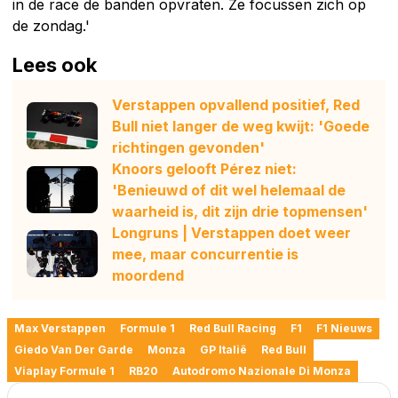
in de race de banden opvraten. Ze focussen zich op
de zondag.'
Lees ook
Verstappen opvallend positief, Red
Bull niet langer de weg kwijt: 'Goede
richtingen gevonden'
Knoors gelooft Pérez niet:
'Benieuwd of dit wel helemaal de
waarheid is, dit zijn drie topmensen'
Longruns | Verstappen doet weer
mee, maar concurrentie is
moordend
Max Verstappen
Formule 1
Red Bull Racing
F1
F1 Nieuws
Giedo Van Der Garde
Monza
GP Italië
Red Bull
Viaplay Formule 1
RB20
Autodromo Nazionale Di Monza