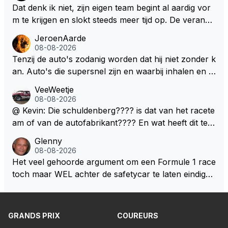
Dat denk ik niet, zijn eigen team begint al aardig vor
m te krijgen en slokt steeds meer tijd op. De verande
ringen die de komende twee jaar door gevoerd word
JeroenAarde
en zullen ben ik bang niet het gewenste effect hebb
08-08-2026
en. Mocht het wel zo zijn dan zal het 3 jaar zijn, hoo
Tenzij de auto's zodanig worden dat hij niet zonder k
guit 5 jaar maar echt niet langer. Vergeet niet, hij hee
an. Auto's die supersnel zijn en waarbij inhalen en v
ft nu een aantal races in GT3 gereden en dat heeft h
erdedigen uitdagingen zijn! Max houdt van snelheid,
VeeWeetje
em meer plezier gebracht dan de F1 op dit moment.
ronkende motoren en op de grenzen rijden van de
08-08-2026
mogelijkheden. Het ouderwetse racen waarbij de ma
@ Kevin: Die schuldenberg???? is dat van het racete
nnen en jongens verdeeld worden. Als deze auto's g
am of van de autofabrikant???? En wat heeft dit te
ebouwd worden zie ik Max het nog wel langer volho
maken met de prestaties van Newey???? En is Herb
Glenny
uden dan dat hij op dit moment beweerd. Dan kan hij
ert nu de spindoctor van newey geworden?? Eerlijk
08-08-2026
zijn talenten en uitzonderlijke klasse laten zien en he
gezegd snap ik de de kop én het artikel niet echt.
Het veel gehoorde argument om een Formule 1 race
eft daar enorm veel lol aan.
toch maar WEL achter de safetycar te laten eindigen
en aldus niet te kiezen voor een stukje verlenging, is
dat men vreest voor een brandstof tekort. Kennelijk
rijden de teams met tot op de liter afgemeten peut...
GRANDS PRIX
COUREURS