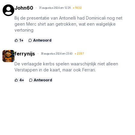
John60
31 augustus 2024 om 12:26
+
1032
Bij de presentatie van Antonelli had Dominicali nog net
geen Merc shirt aan getrokken, wat een walgelijke
vertoning
1
+
Antwoord
ferrynijs
30 augustus 2024 om 23:43
+
2357
De verlaagde kerbs spelen waarschijnlijk niet alleen
Verstappen in de kaart, maar ook Ferrari.
4
+
Antwoord