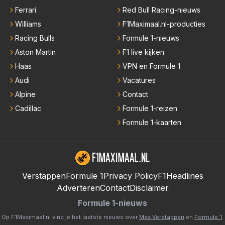
Ferrari
Red Bull Racing-nieuws
Williams
F1Maximaal.nl-producties
Racing Bulls
Formule 1-nieuws
Aston Martin
F1 live kijken
Haas
VPN en Formule 1
Audi
Vacatures
Alpine
Contact
Cadillac
Formule 1-reizen
Formule 1-kaarten
Verstappen
Formule 1
Privacy Policy
F1Headlines
Adverteren
Contact
Disclaimer
Formule 1-nieuws
Op F1Maximaal.nl vind je het laatste nieuws over
Max Verstappen
en
Formule 1
.