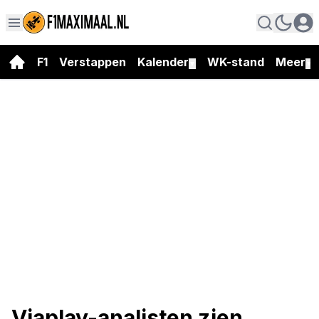
F1
Verstappen
Kalender
WK-stand
Meer
▼
▼
Viaplay-analisten zien