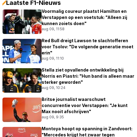
Laatste F1-Nieuws
Voormalig coureur plaatst Hamilton en
Verstappen op een voetstuk: "Alleen zij
kunnen zoiets doen"
aug 09, 11:58
Red Bull dreigt Lawson te slachtofferen
voor Tsolov: "De volgende generatie moet
erin"
aug 09, 11:10
Stella ziet opvallende ontwikkeling bij
Norris en Piastri: "Hun band is alleen maar
sterker geworden"
aug 09, 10:24
Britse journalist waarschuwt
concurrentie voor Verstappen: "Je kunt
Max nooit afschrijven"
aug 09, 9:35
Montoya hoopt op spanning in Zandvoort:
"Mercedes krijgt het zwaar tegen