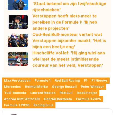
'Staat bekend om zijn twijfelachtige
rijtechnieken'
Verstappen hoeft niets meer te
bereiken in de Formule 1: 'Ik heb
andere projecten'
Oud-Red Bull-monteur vertelt wat
Verstappen bijzonder maakt: 'Het is
bijna een beetje eng'
Hinchcliffe vol lof: 'Hij ging wiel aan
wiel met de meest intimiderende
coureur van het veld, Verstappen'
Max Verstappen
Formule 1
Red Bull Racing
F1
F1 Nieuws
Mercedes
Helmut Marko
George Russell
Peter Windsor
Yuki Tsunoda
Laurent Mekies
Red Bull
Isack Hadjar
Andrea Kimi Antonelli
Gabriel Bortoleto
Formule 1 2025
Formule 1 2026
Racing Bulls