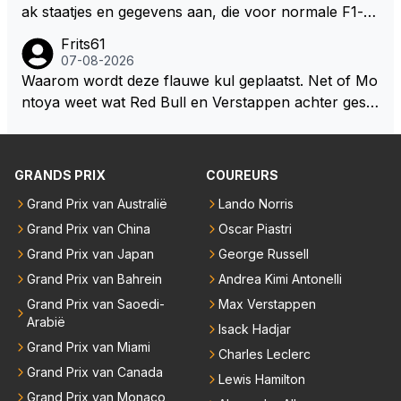
jezelf dan ook wel eens afgevraagd of de dappere b
ak staatjes en gegevens aan, die voor normale F1-fa
oswachter werkelijk Roodkapje uit de buik van de bo
ns niet te verkrijgen of te snappen zijn. Iets met "co
Frits61
ze wolff gesneden heeft?
okies made of your own dough" 🤣
07-08-2026
Waarom wordt deze flauwe kul geplaatst. Net of Mo
ntoya weet wat Red Bull en Verstappen achter geslo
ten deuren bespreken.
GRANDS PRIX
COUREURS
Grand Prix van Australië
Lando Norris
Grand Prix van China
Oscar Piastri
Grand Prix van Japan
George Russell
Grand Prix van Bahrein
Andrea Kimi Antonelli
Grand Prix van Saoedi-
Max Verstappen
Arabië
Isack Hadjar
Grand Prix van Miami
Charles Leclerc
Grand Prix van Canada
Lewis Hamilton
Grand Prix van Monaco