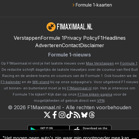
Formule 1-kaarten
Verstappen
Formule 1
Privacy Policy
F1Headlines
Adverteren
Contact
Disclaimer
Formule 1-nieuws
Op F1Maximaal.nl vind je het laatste nieuws over
Max Verstappen
en
Formule 1
.
De redactie schrijft dagelijks de laatste nieuwtjes over de coureur van Red Bull
Racing en de andere teams en coureurs van de Formule 1. Ook houden we de
F1-kalender
en de
WK-stand
bij op onze subpagina's. Voor uitgebreid F1 nieuws
uit binnen- en buitenland moet je bij
F1Maximaal.nl
zijn. Heb je interesse om
Formule 1 te kijken? Kijk dan op onze
F1 live kijken-pagina
voor de
mogelijkheden of gebruik direct een
VPN
.
©
2026
F1Maximaal.nl
-
Alle rechten voorbehouden
"Het mogen geen auto's zijn waar mijn grootmoeder mee kan