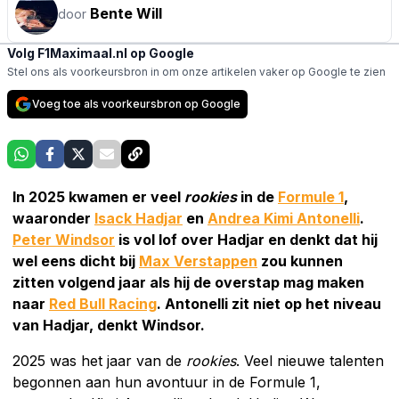
Bente Will
door
Volg F1Maximaal.nl op Google
Stel ons als voorkeursbron in om onze artikelen vaker op Google te zien
Voeg toe als voorkeursbron op Google
In 2025 kwamen er veel
rookies
in de
Formule 1
,
waaronder
Isack Hadjar
en
Andrea Kimi Antonelli
.
Peter Windsor
is vol lof over Hadjar en denkt dat hij
wel eens dicht bij
Max Verstappen
zou kunnen
zitten volgend jaar als hij de overstap mag maken
naar
Red Bull Racing
. Antonelli zit niet op het niveau
van Hadjar, denkt Windsor.
2025 was het jaar van de
rookies
. Veel nieuwe talenten
begonnen aan hun avontuur in de Formule 1,