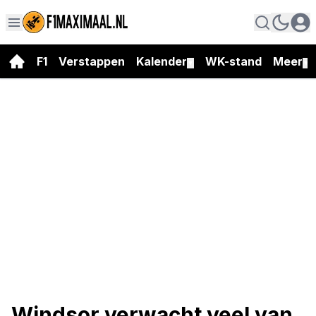
F1
Verstappen
Kalender
WK-stand
Meer
▼
▼
Windsor verwacht veel van