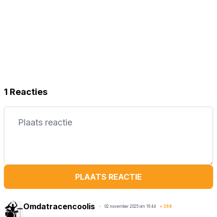
1 Reacties
PLAATS REACTIE
Omdatracencoolis
02 november 2025 om 16:44
+
368