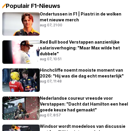
Populair F1-Nieuws
Ondertussen in F1 | Piastri in de wolken
met nieuwe merch
aug 07, 21:00
Red Bull bood Verstappen aanzienlijke
salarisverhoging: "Maar Max wilde het
dubbele"
aug 07, 10:51
Hinchcliffe noemt mooiste moment van
2026: "Hij was die dag echt meesterlijk"
aug 07, 11:48
Nederlandse coureur vreesde voor
Verstappen: "Dacht dat Hamilton een heel
goede keuze had gemaakt"
aug 07, 8:57
Windsor wordt moedeloos van discussie