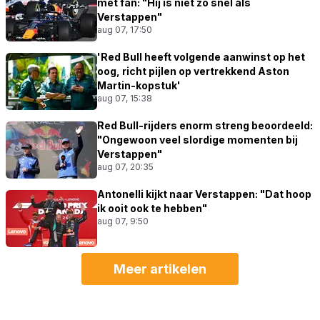
met fan: "Hij is niet zo snel als
Verstappen"
aug 07, 17:50
'Red Bull heeft volgende aanwinst op het
oog, richt pijlen op vertrekkend Aston
Martin-kopstuk'
aug 07, 15:38
Red Bull-rijders enorm streng beoordeeld:
"Ongewoon veel slordige momenten bij
Verstappen"
aug 07, 20:35
Antonelli kijkt naar Verstappen: "Dat hoop
ik ooit ook te hebben"
aug 07, 9:50
Meer artikelen