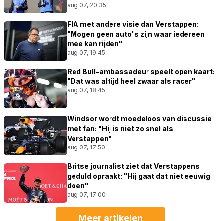
aug 07, 20:35
FIA met andere visie dan Verstappen:
"Mogen geen auto's zijn waar iedereen
mee kan rijden"
aug 07, 19:45
Red Bull-ambassadeur speelt open kaart:
"Dat was altijd heel zwaar als racer"
aug 07, 18:45
Windsor wordt moedeloos van discussie
met fan: "Hij is niet zo snel als
Verstappen"
aug 07, 17:50
Britse journalist ziet dat Verstappens
geduld opraakt: "Hij gaat dat niet eeuwig
doen"
aug 07, 17:00
Meer artikelen