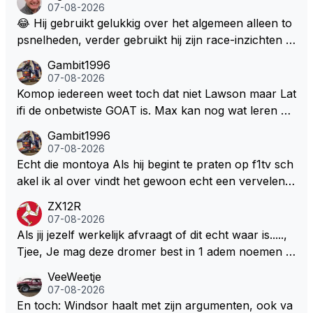
07-08-2026
😂 Hij gebruikt gelukkig over het algemeen alleen to
psnelheden, verder gebruikt hij zijn race-inzichten q
ua rotatie, baangebruik, etc. Alleen snelheid in of uit
Gambit1996
een bocht zegt helemaal niets, dus wat dat betreft h
07-08-2026
eeft hij sowieso gelijk 😂.
Komop iedereen weet toch dat niet Lawson maar Lat
ifi de onbetwiste GOAT is. Max kan nog wat leren va
n hem En iedereen maar zeggen Schumacher of Ha
Gambit1996
milton, hahahaha. Latifi pakt ze allemaal met de oge
07-08-2026
n dicht met als onbetwiste nummer 2 of GOATINES
Echt die montoya Als hij begint te praten op f1tv sch
S Lawson natuurlijk 😂😂😂😂😂
akel ik al over vindt het gewoon echt een vervelend
mannetje met zijn geblaas alsof hij het allemaal wel
ZX12R
weet 🤮🤮
07-08-2026
Als jij jezelf werkelijk afvraagt of dit echt waar is.....,
Tjee, Je mag deze dromer best in 1 adem noemen m
et bv een Hans Christian Andersen. Enorme drang n
VeeWeetje
aar voordragen uit eigen geest. Kan mij voorstellen d
07-08-2026
at je het leuk vindt sprookjes te luisteren maar heb jij
En toch: Windsor haalt met zijn argumenten, ook va