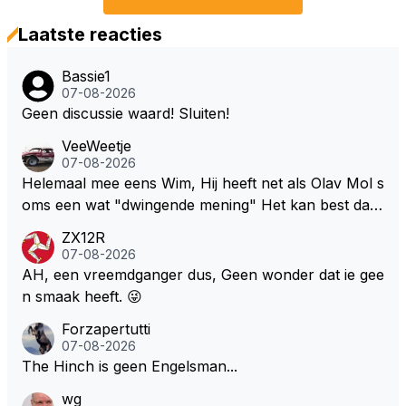
Laatste reacties
Bassie1
07-08-2026
Geen discussie waard! Sluiten!
VeeWeetje
07-08-2026
Helemaal mee eens Wim, Hij heeft net als Olav Mol s
oms een wat "dwingende mening" Het kan best dat
de fan in kwestie probeerde een vergelijkbaar gevoe
ZX12R
l bij Windsor op te roepen. Maar in een tijd zonder r
07-08-2026
aces zijn dit leuke berichtjes
AH, een vreemdganger dus, Geen wonder dat ie gee
n smaak heeft. 😜
Forzapertutti
07-08-2026
The Hinch is geen Engelsman...
wg