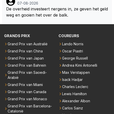
dat maakt sponsorcontracten een stuk makkelijker
aakt hoe deze standpunten c.q. opvattingen zijn ver
07-08-2026
maar ik snap nog beter dat Max voor zichzelf geen
deeld. Ik bedoel, hoeveel coureurs, 2, 8 of meer? E
De overheid investeert nergens in, ze geven het geld
enkele deur wil dichtgooien, zeker niet met deze "tr
n hoeveel en welke teams? De coureurs hebben er
weg en gooien het over de balk.
ut" auto's. Als laatste denk ik dat Max donders goed
nstige klachten. Oh ja, welke? Teams vrezen een na
weet hoe bij andere teams de hazen lopen en wat hij
deel. Oh ja, welke? Het enige dat concreet is, is de m
nu heeft bij Red Bull. Dat het gras niet overal even g
edewerking van Pirelli. In mijn ogen wordt het daard
GRANDS PRIX
COUREURS
roen is hoef je hem niet te vertellen.
oor lastig om de juiste context te bepalen. Maar welli
cht volgt deze informatie nog in de nabije toekomst?
Grand Prix van Australië
Lando Norris
Grand Prix van China
Oscar Piastri
Grand Prix van Japan
George Russell
Grand Prix van Bahrein
Andrea Kimi Antonelli
Grand Prix van Saoedi-
Max Verstappen
Arabië
Isack Hadjar
Grand Prix van Miami
Charles Leclerc
Grand Prix van Canada
Lewis Hamilton
Grand Prix van Monaco
Alexander Albon
Grand Prix van Barcelona-
Carlos Sainz
Catalonië