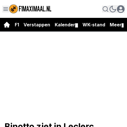
F1
Verstappen
Kalender
WK-stand
Meer
▼
▼
Binotto ziet in Leclerc