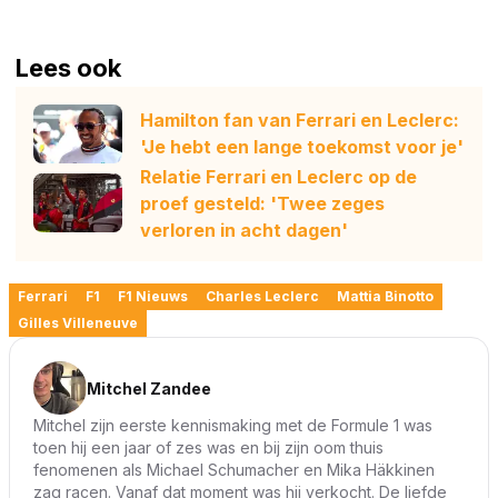
Lees ook
Hamilton fan van Ferrari en Leclerc:
'Je hebt een lange toekomst voor je'
Relatie Ferrari en Leclerc op de
proef gesteld: 'Twee zeges
verloren in acht dagen'
Ferrari
F1
F1 Nieuws
Charles Leclerc
Mattia Binotto
Gilles Villeneuve
Mitchel Zandee
Mitchel zijn eerste kennismaking met de Formule 1 was
toen hij een jaar of zes was en bij zijn oom thuis
fenomenen als Michael Schumacher en Mika Häkkinen
zag racen. Vanaf dat moment was hij verkocht. De liefde