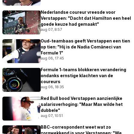
Nederlandse coureur vreesde voor
Verstappen: "Dacht dat Hamilton een heel
goede keuze had gemaakt"
aug 07, 8:57
Oud-teambaas geeft Verstappen een tien
op tien: "Hij is de Nadia Comăneci van
Formule 1"
aug 06, 17:45
Formule 1-teams blokkeren verandering
ondanks ernstige klachten van de
coureurs
aug 06, 18:35
Red Bull bood Verstappen aanzienlijke
salarisverhoging: "Maar Max wilde het
dubbele"
aug 07, 10:51
BBC-correspondent weet wat zo
zorgwekkend is voor Verstappen: "We