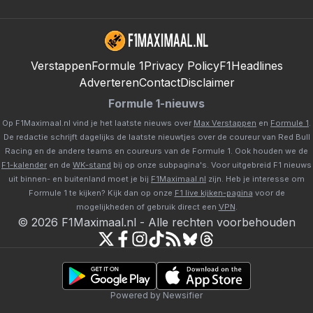
Verstappen
Formule 1
Privacy Policy
F1Headlines
Adverteren
Contact
Disclaimer
Formule 1-nieuws
Op F1Maximaal.nl vind je het laatste nieuws over
Max Verstappen
en
Formule 1
.
De redactie schrijft dagelijks de laatste nieuwtjes over de coureur van Red Bull
Racing en de andere teams en coureurs van de Formule 1. Ook houden we de
F1-kalender
en de
WK-stand
bij op onze subpagina's. Voor uitgebreid F1 nieuws
uit binnen- en buitenland moet je bij
F1Maximaal.nl
zijn. Heb je interesse om
Formule 1 te kijken? Kijk dan op onze
F1 live kijken-pagina
voor de
mogelijkheden of gebruik direct een
VPN
.
©
2026
F1Maximaal.nl
-
Alle rechten voorbehouden
Powered by Newsifier