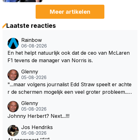
Meer artikelen
Laatste reacties
Rainbow
06-08-2026
En het helpt natuurlijk ook dat de ceo van McLaren
F1 tevens de manager van Norris is.
Glenny
05-08-2026
"...maar volgens journalist Edd Straw speelt er achte
r de schermen mogelijk een veel groter probleem..."
Ik weet het, ik zou er onderhand toch een beetje teg
Glenny
en moeten kunnen! Sh.t, helaas... Pfff.
05-08-2026
Johnny Herbert? Next...!!!
Jos Hendriks
05-08-2026
Al aangepast 🤣🤣