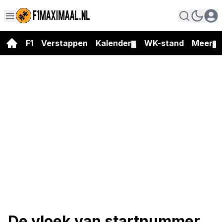
F1
Verstappen
Kalender
WK-stand
Meer
▼
▼
De vloek van startnummer