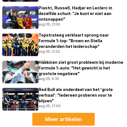
Piastri, Russell, Hadjar en Leclerc in
dezelfde schuit: “Je kunt er niet aan
ontsnappen"
aug 05, 21:00
Topstrateeg verklaart sprong naar
Formule 1-top: "Brown en Stella
veranderden het leiderschap"
aug 05, 12:02
Häkkinen ziet groot probleem bij moderne
Formule 1-auto: "Het gewicht is het
grootste negatieve"
aug 05, 9:35
Red Bull als onderdeel van het 'grote
verhaal': "Iedereen proberen voor te
blijven"
aug 05, 17:00
Meer artikelen