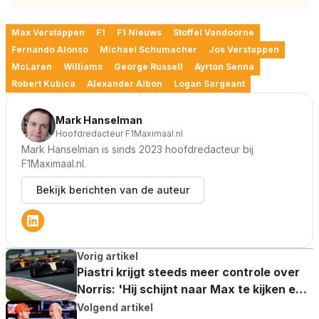
Max Verstappen
F1
F1 Nieuws
Stoffel Vandoorne
Fernando Alonso
Michael Schumacher
Jos Verstappen
McLaren
Williams
George Russell
Ayrton Senna
Robert Kubica
Alexander Albon
Logan Sargeant
Mark Hanselman
Hoofdredacteur F1Maximaal.nl
Mark Hanselman is sinds 2023 hoofdredacteur bij
F1Maximaal.nl.
Bekijk berichten van de auteur
Vorig artikel
Piastri krijgt steeds meer controle over
Norris: 'Hij schijnt naar Max te kijken en
daarvan te leren'
Volgend artikel