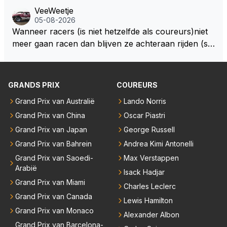
Europa op de Nürburgring in 2007 was testrijder Ma
VeeWeetje
rkus Winkelhock. Vanaf de race daarna werd het st
05-08-2026
oeltje definitief overgenomen door Sakon Yamamot
Wanneer racers (is niet hetzelfde als coureurs)niet
o. Na 2 rondes gokte Markus Winkelhock goed (hij k
meer gaan racen dan blijven ze achteraan rijden (so
oos regenbanden) en reed zelfs 6 ronden aan kop.
ms met een tankslang), en worden ze chagrijnige F1
Dat was ook de enige keer dat een Spyker ooit aan
analisten bij een vaag omroepbedrijf.
kop reed. Toen de rest van het veld ook regenband
GRANDS PRIX
COUREURS
en had, werd hij helaas aan alle kanten door iederee
n achterhaald. Hij moest later opgeven vanwege een
Grand Prix van Australië
Lando Norris
technisch mankement. Het was ook de enige keer d
Grand Prix van China
Oscar Piastri
at Markus Winkelhock een officiële Formule 1 race r
Grand Prix van Japan
George Russell
eed; hij vertrok daarna...
Grand Prix van Bahrein
Andrea Kimi Antonelli
Grand Prix van Saoedi-
Max Verstappen
Arabië
Isack Hadjar
Grand Prix van Miami
Charles Leclerc
Grand Prix van Canada
Lewis Hamilton
Grand Prix van Monaco
Alexander Albon
Grand Prix van Barcelona-