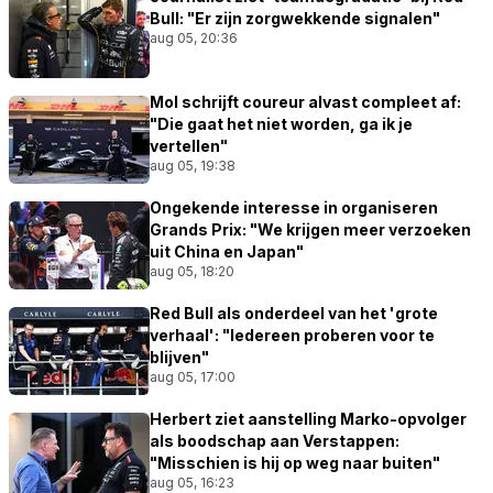
Bull: "Er zijn zorgwekkende signalen"
aug 05, 20:36
Mol schrijft coureur alvast compleet af:
"Die gaat het niet worden, ga ik je
vertellen"
aug 05, 19:38
Ongekende interesse in organiseren
Grands Prix: "We krijgen meer verzoeken
uit China en Japan"
aug 05, 18:20
Red Bull als onderdeel van het 'grote
verhaal': "Iedereen proberen voor te
blijven"
aug 05, 17:00
Herbert ziet aanstelling Marko-opvolger
als boodschap aan Verstappen:
"Misschien is hij op weg naar buiten"
aug 05, 16:23