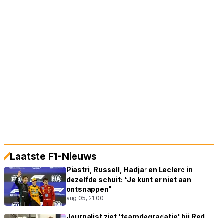
Laatste F1-Nieuws
Piastri, Russell, Hadjar en Leclerc in
dezelfde schuit: “Je kunt er niet aan
ontsnappen"
aug 05, 21:00
Journalist ziet 'teamdegradatie' bij Red