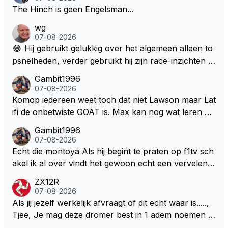
The Hinch is geen Engelsman...
wg
07-08-2026
😂 Hij gebruikt gelukkig over het algemeen alleen to
psnelheden, verder gebruikt hij zijn race-inzichten q
ua rotatie, baangebruik, etc. Alleen snelheid in of uit
Gambit1996
een bocht zegt helemaal niets, dus wat dat betreft h
07-08-2026
eeft hij sowieso gelijk 😂.
Komop iedereen weet toch dat niet Lawson maar Lat
ifi de onbetwiste GOAT is. Max kan nog wat leren va
n hem En iedereen maar zeggen Schumacher of Ha
Gambit1996
milton, hahahaha. Latifi pakt ze allemaal met de oge
07-08-2026
n dicht met als onbetwiste nummer 2 of GOATINES
Echt die montoya Als hij begint te praten op f1tv sch
S Lawson natuurlijk 😂😂😂😂😂
akel ik al over vindt het gewoon echt een vervelend
mannetje met zijn geblaas alsof hij het allemaal wel
ZX12R
weet 🤮🤮
07-08-2026
Als jij jezelf werkelijk afvraagt of dit echt waar is.....,
Tjee, Je mag deze dromer best in 1 adem noemen m
et bv een Hans Christian Andersen. Enorme drang n