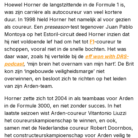
Hoewel Horner de langstzittende in de Formule 1 is,
was zijn carrière als autocoureur van veel kortere
duur. In 1998 hield Horner het namelijk al voor gezien
als coureur. Een
preseason
-test tegenover Juan Pablo
Montoya op het Estoril-circuit deed Horner inzien dat
hij niet voldoende lef had om het tot
F1
-coureur te
schoppen, vooral niet in de snelle bochten. Het was
daar waar, zoals hij vertelde bij de
eff won with DRS-
podcast
,
‘mijn brein het overnam van mijn hart’. De Brit
kon zijn ‘ingebouwde veiligheidsmarge’ niet
overwinnen, en besloot zich te richten op het leiden
van zijn Arden-team.
Horner zette zich tot 2004 in als teambaas voor Arden
in de Formule 3000, en niet zonder succes. In het
laatste seizoen wist Arden-coureur Vitantonio Liuzzi
het coureurskampioenschap te winnen, en ook,
samen met de Nederlandse coureur Robert Doornbos,
het constructeurskampioenschap voor Arden veilig te