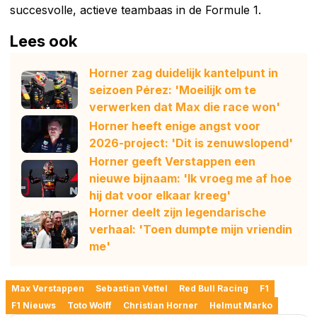
succesvolle, actieve teambaas in de Formule 1.
Lees ook
Horner zag duidelijk kantelpunt in
seizoen Pérez: 'Moeilijk om te
verwerken dat Max die race won'
Horner heeft enige angst voor
2026-project: 'Dit is zenuwslopend'
Horner geeft Verstappen een
nieuwe bijnaam: 'Ik vroeg me af hoe
hij dat voor elkaar kreeg'
Horner deelt zijn legendarische
verhaal: 'Toen dumpte mijn vriendin
me'
Max Verstappen
Sebastian Vettel
Red Bull Racing
F1
F1 Nieuws
Toto Wolff
Christian Horner
Helmut Marko