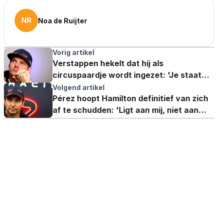
NR
Noa de Ruijter
Vorig artikel
Verstappen hekelt dat hij als
circuspaardje wordt ingezet: 'Je staat
daar als een clown'
Volgend artikel
Pérez hoopt Hamilton definitief van zich
af te schudden: 'Ligt aan mij, niet aan
Lewis'