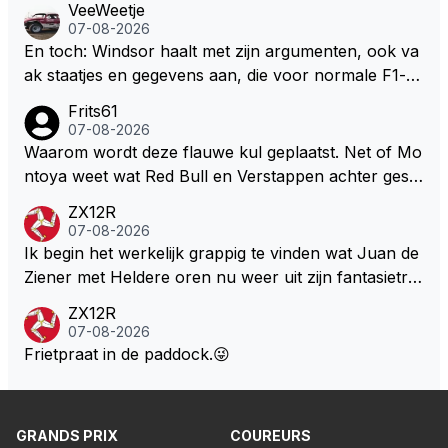
VeeWeetje
aar voordragen uit eigen geest. Kan mij voorstellen d
07-08-2026
at je het leuk vindt sprookjes te luisteren maar heb jij
En toch: Windsor haalt met zijn argumenten, ook va
jezelf dan ook wel eens afgevraagd of de dappere b
ak staatjes en gegevens aan, die voor normale F1-fa
oswachter werkelijk Roodkapje uit de buik van de bo
ns niet te verkrijgen of te snappen zijn. Iets met "co
Frits61
ze wolff gesneden heeft?
okies made of your own dough" 🤣
07-08-2026
Waarom wordt deze flauwe kul geplaatst. Net of Mo
ntoya weet wat Red Bull en Verstappen achter geslo
ten deuren bespreken.
ZX12R
07-08-2026
Ik begin het werkelijk grappig te vinden wat Juan de
Ziener met Heldere oren nu weer uit zijn fantasietro
mmel tovert. Of de man is volslagen gek en spook in
ZX12R
zijn eigen lege geest, of, hij behoort tot de intimi van
07-08-2026
Team Verstappen...., Praten doet ie in iedergeval ma
Frietpraat in de paddock.😜
ar beter niet.
GRANDS PRIX
COUREURS