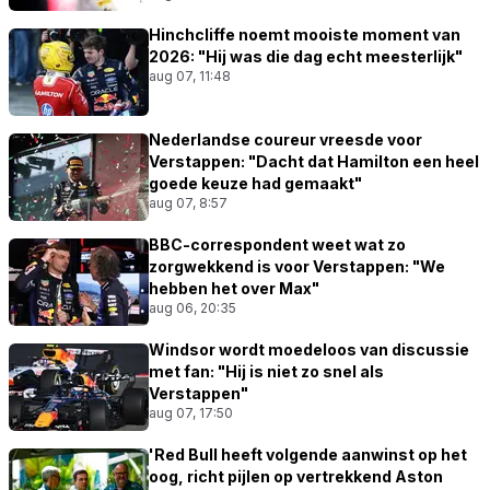
Hinchcliffe noemt mooiste moment van
2026: "Hij was die dag echt meesterlijk"
aug 07, 11:48
Nederlandse coureur vreesde voor
Verstappen: "Dacht dat Hamilton een heel
goede keuze had gemaakt"
aug 07, 8:57
BBC-correspondent weet wat zo
zorgwekkend is voor Verstappen: "We
hebben het over Max"
aug 06, 20:35
Windsor wordt moedeloos van discussie
met fan: "Hij is niet zo snel als
Verstappen"
aug 07, 17:50
'Red Bull heeft volgende aanwinst op het
oog, richt pijlen op vertrekkend Aston