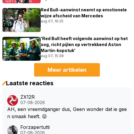
Red Bull-aanwinst neemt op emotionele
wijze afscheid van Mercedes
aug 07, 16:25
'Red Bull heeft volgende aanwinst op het
oog, richt pijlen op vertrekkend Aston
Martin-kopstuk'
aug 07, 15:38
Meer artikelen
Laatste reacties
ZX12R
07-08-2026
AH, een vreemdganger dus, Geen wonder dat ie gee
n smaak heeft. 😜
Forzapertutti
07-08-2026