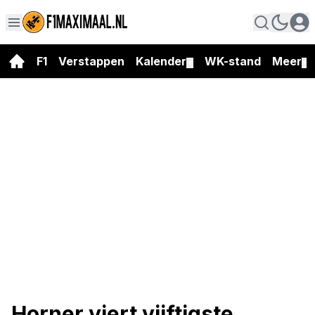
F1
Verstappen
Kalender
WK-stand
Meer
▼
▼
Horner viert vijftigste