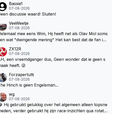
Bassie1
07-08-2026
een discussie waard! Sluiten!
VeeWeetje
07-08-2026
lemaal mee eens Wim, Hij heeft net als Olav Mol soms
en wat "dwingende mening" Het kan best dat de fan in
westie probeerde een vergelijkbaar gevoel bij Windsor
ZX12R
p te roepen. Maar in een tijd zonder races zijn dit leuke
07-08-2026
erichtjes
H, een vreemdganger dus, Geen wonder dat ie geen s
aak heeft. 😜
Forzapertutti
07-08-2026
he Hinch is geen Engelsman...
wg
07-08-2026
 Hij gebruikt gelukkig over het algemeen alleen topsne
heden, verder gebruikt hij zijn race-inzichten qua rotati