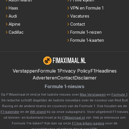
Haas
VPN en Formule 1
Audi
Vacatures
Alpine
Contact
Cadillac
Formule 1-reizen
Formule 1-kaarten
Verstappen
Formule 1
Privacy Policy
F1Headlines
Adverteren
Contact
Disclaimer
Formule 1-nieuws
Op F1Maximaal.nl vind je het laatste nieuws over
Max Verstappen
en
Formule 1
.
De redactie schrijft dagelijks de laatste nieuwtjes over de coureur van Red Bull
Racing en de andere teams en coureurs van de Formule 1. Ook houden we de
F1-kalender
en de
WK-stand
bij op onze subpagina's. Voor uitgebreid F1 nieuws
uit binnen- en buitenland moet je bij
F1Maximaal.nl
zijn. Heb je interesse om
Formule 1 te kijken? Kijk dan op onze
F1 live kijken-pagina
voor de