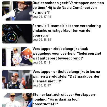
Oud-teambaas geeft Verstappen een tien
op tien: "Hij is de Nadia Comăneci van
Formule 1"
aug 06, 17:45
Formule 1-teams blokkeren verandering
ondanks ernstige klachten van de
coureurs
aug 06, 18:35
Verstappen ziet belangrijke taak
weggelegd voor overheid: "Iedereen ziet
wat autosport teweegbrengt"
aug 06, 15:18
Verstappen onthult belangrijkste les na
winnen wereldtitels: "Dat maakt verder
allemaal niet uit"
aug 06, 12:37
Steiner laat zich uit over Verstappen-
houding: "Hij is daarna toch
constructief?"