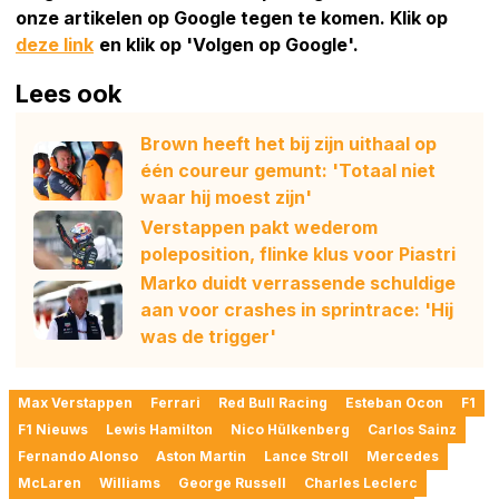
onze artikelen op Google tegen te komen. Klik op
deze link
en klik op 'Volgen op Google'.
Lees ook
Brown heeft het bij zijn uithaal op
één coureur gemunt: 'Totaal niet
waar hij moest zijn'
Verstappen pakt wederom
poleposition, flinke klus voor Piastri
Marko duidt verrassende schuldige
aan voor crashes in sprintrace: 'Hij
was de trigger'
Max Verstappen
Ferrari
Red Bull Racing
Esteban Ocon
F1
F1 Nieuws
Lewis Hamilton
Nico Hülkenberg
Carlos Sainz
Fernando Alonso
Aston Martin
Lance Stroll
Mercedes
McLaren
Williams
George Russell
Charles Leclerc