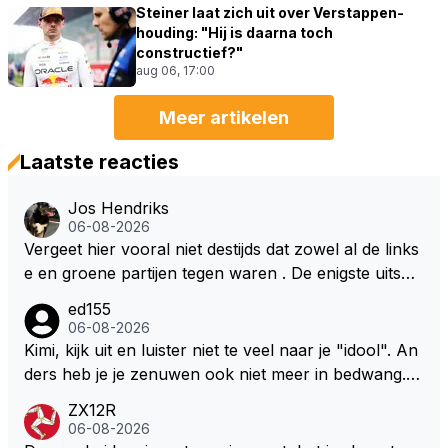
Steiner laat zich uit over Verstappen-
houding: "Hij is daarna toch
constructief?"
aug 06, 17:00
Meer artikelen
Laatste reacties
Jos Hendriks
06-08-2026
Vergeet hier vooral niet destijds dat zowel al de links
e en groene partijen tegen waren . De enigste uitspr
aak van een groenlinkse daarnaast bouw er een dak
ed155
over dan kunnen ze hun eigen uitlaat gassen inade
06-08-2026
men maar niet wetende was dat de F1 motor schone
Kimi, kijk uit en luister niet te veel naar je "idool". An
r is dan een normale auto. Dus denk echt niet dat de
ders heb je je zenuwen ook niet meer in bedwang. Zi
ze groene/wollen regering hier de F1 talenten of kar
e Bezechi, Di Antonio.. misschien anders tegen Max/
ZX12R
ters zullen steunen laat staan om een euro in het cir
Marquez/Jos ? Veel gezelliger
06-08-2026
cuit Zandvoort te steken