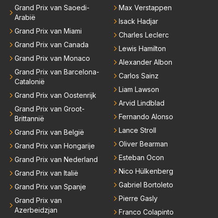
rdt teveel drama van gemaakt.
dergelijks heb ik bijvoorbeeld Lando Norris nog niet
Grand Prix van Saoedi-
Max Verstappen
horen zeggen. Eigenlijk nog geen enkele andere cou
Arabië
Isack Hadjar
reur...
Grand Prix van Miami
Charles Leclerc
Grand Prix van Canada
Lewis Hamilton
Grand Prix van Monaco
Alexander Albon
Grand Prix van Barcelona-
Carlos Sainz
Catalonië
Liam Lawson
Grand Prix van Oostenrijk
Arvid Lindblad
Grand Prix van Groot-
Fernando Alonso
Brittannië
Lance Stroll
Grand Prix van België
Oliver Bearman
Grand Prix van Hongarije
Esteban Ocon
Grand Prix van Nederland
Nico Hülkenberg
Grand Prix van Italië
Gabriel Bortoleto
Grand Prix van Spanje
Pierre Gasly
Grand Prix van
Azerbeidzjan
Franco Colapinto