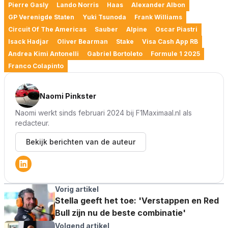
Pierre Gasly
Lando Norris
Haas
Alexander Albon
GP Verenigde Staten
Yuki Tsunoda
Frank Williams
Circuit Of The Americas
Sauber
Alpine
Oscar Piastri
Isack Hadjar
Oliver Bearman
Stake
Visa Cash App RB
Andrea Kimi Antonelli
Gabriel Bortoleto
Formule 1 2025
Franco Colapinto
Naomi Pinkster
Naomi werkt sinds februari 2024 bij F1Maximaal.nl als
redacteur.
Bekijk berichten van de auteur
Vorig artikel
Stella geeft het toe: 'Verstappen en Red
Bull zijn nu de beste combinatie'
Volgend artikel