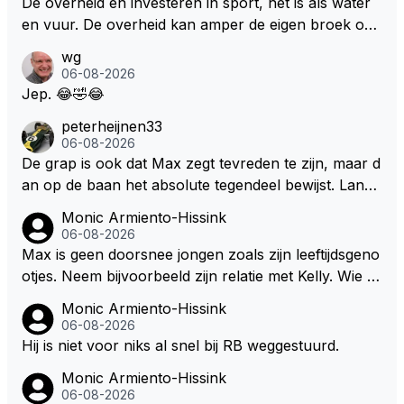
De overheid en investeren in sport, het is als water
en vuur. De overheid kan amper de eigen broek oph
ouden. De Staat steelt liever, liefst van eigen burger
wg
s. Je kunt de Staat het best vergelijken met de sherif
06-08-2026
f van Nottinghem (Robin Hood) welk achter de bom
Jep. 😂🤣😂
en verscholen de argeloze burger opwacht om he
peterheijnen33
m/haar van zijn laatste zuurverdiende stuiver te ber
06-08-2026
oven. De Staat heeft nooit ooit maar een stuiver in Z
De grap is ook dat Max zegt tevreden te zijn, maar d
andvoort willen investeren en dat zal ook nooit gebe
an op de baan het absolute tegendeel bewijst. Lando
uren. Afdragen van BTW gelden en vergunningen bi
zegt daarentegen juist meer te willen, maar laat het
Monic Armiento-Hissink
j dergelijke sportievefestiviteiten MOET je dan weer
dan eigenlijk niet echt zien. ;)
06-08-2026
wel afstaan, de parasiet.
Max is geen doorsnee jongen zoals zijn leeftijdsgeno
otjes. Neem bijvoorbeeld zijn relatie met Kelly. Wie g
aat er een relatie aan met een vrouw die toch wat ja
Monic Armiento-Hissink
artjes ouder is en al een kleine heeft van een voorm
06-08-2026
alig RB-lid op de leeftijd van 23 jaar? Hij doet dingen
Hij is niet voor niks al snel bij RB weggestuurd.
die leeftijdsgenootjes niet doen en blijft toch heel gew
Monic Armiento-Hissink
oon. Ieder jaar is er in Hongarije een uitje voor zijn t
06-08-2026