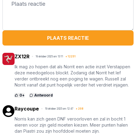
PLAATS REACTIE
ZX12R
19 oktober 2025 om 13:11
+
12251
Ik mag zo hopen dat als Norrit een actie inzet Verstappen
deze meedogeloos blockt. Zodanig dat Norrit het lef
verder ontbreekt nog een poging te wagen. Russell zal
Norrit vanaf dat punt hopelijk verder het verdriet injagen.
0
+
Antwoord
Raycoupe
19 oktober 2025 om 12:47
+
208
Norris kan zich geen DNF veroorloven en zal in bocht 1
eieren voor zijn geld moeten kiezen. Meer punten halen
dan Piastri zou zijn hoofddoel moeten zijn.