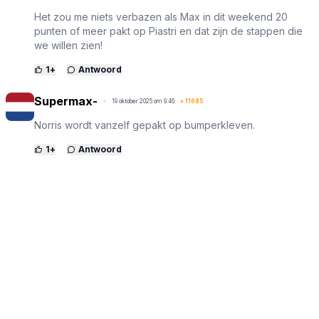
Het zou me niets verbazen als Max in dit weekend 20
punten of meer pakt op Piastri en dat zijn de stappen die
we willen zien!
1
+
Antwoord
Supermax-
19 oktober 2025 om 9:46
+
11685
Norris wordt vanzelf gepakt op bumperkleven.
1
+
Antwoord