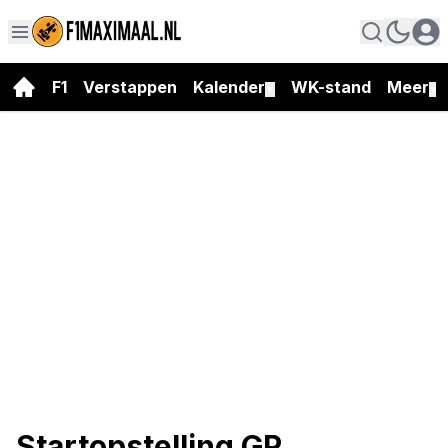
F1
Verstappen
Kalender
WK-stand
Meer
▼
▼
Startopstelling GP