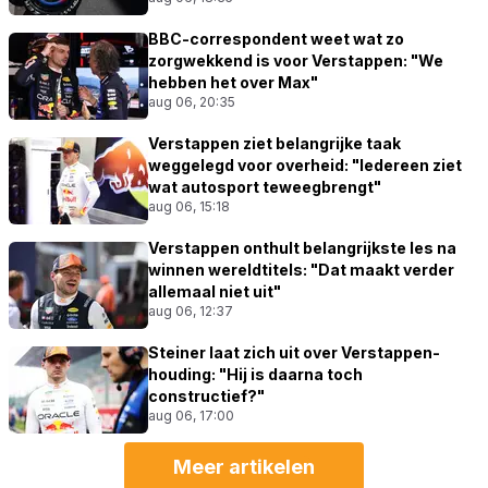
BBC-correspondent weet wat zo
zorgwekkend is voor Verstappen: "We
hebben het over Max"
aug 06, 20:35
Verstappen ziet belangrijke taak
weggelegd voor overheid: "Iedereen ziet
wat autosport teweegbrengt"
aug 06, 15:18
Verstappen onthult belangrijkste les na
winnen wereldtitels: "Dat maakt verder
allemaal niet uit"
aug 06, 12:37
Steiner laat zich uit over Verstappen-
houding: "Hij is daarna toch
constructief?"
aug 06, 17:00
Meer artikelen