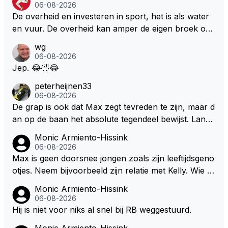
Marquez/Jos ? Veel gezelliger
06-08-2026
cuit Zandvoort te steken
De overheid en investeren in sport, het is als water
en vuur. De overheid kan amper de eigen broek oph
ouden. De Staat steelt liever, liefst van eigen burger
wg
s. Je kunt de Staat het best vergelijken met de sherif
06-08-2026
f van Nottinghem (Robin Hood) welk achter de bom
Jep. 😂🤣😂
en verscholen de argeloze burger opwacht om he
peterheijnen33
m/haar van zijn laatste zuurverdiende stuiver te ber
06-08-2026
oven. De Staat heeft nooit ooit maar een stuiver in Z
De grap is ook dat Max zegt tevreden te zijn, maar d
andvoort willen investeren en dat zal ook nooit gebe
an op de baan het absolute tegendeel bewijst. Lando
uren. Afdragen van BTW gelden en vergunningen bi
zegt daarentegen juist meer te willen, maar laat het
Monic Armiento-Hissink
j dergelijke sportievefestiviteiten MOET je dan weer
dan eigenlijk niet echt zien. ;)
06-08-2026
wel afstaan, de parasiet.
Max is geen doorsnee jongen zoals zijn leeftijdsgeno
otjes. Neem bijvoorbeeld zijn relatie met Kelly. Wie g
aat er een relatie aan met een vrouw die toch wat ja
Monic Armiento-Hissink
artjes ouder is en al een kleine heeft van een voorm
06-08-2026
alig RB-lid op de leeftijd van 23 jaar? Hij doet dingen
Hij is niet voor niks al snel bij RB weggestuurd.
die leeftijdsgenootjes niet doen en blijft toch heel gew