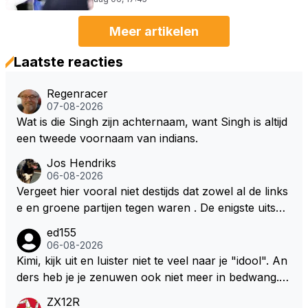
Meer artikelen
Laatste reacties
Regenracer
07-08-2026
Wat is die Singh zijn achternaam, want Singh is altijd
een tweede voornaam van indians.
Jos Hendriks
06-08-2026
Vergeet hier vooral niet destijds dat zowel al de links
e en groene partijen tegen waren . De enigste uitspr
aak van een groenlinkse daarnaast bouw er een dak
ed155
over dan kunnen ze hun eigen uitlaat gassen inade
06-08-2026
men maar niet wetende was dat de F1 motor schone
Kimi, kijk uit en luister niet te veel naar je "idool". An
r is dan een normale auto. Dus denk echt niet dat de
ders heb je je zenuwen ook niet meer in bedwang. Zi
ze groene/wollen regering hier de F1 talenten of kar
e Bezechi, Di Antonio.. misschien anders tegen Max/
ZX12R
ters zullen steunen laat staan om een euro in het cir