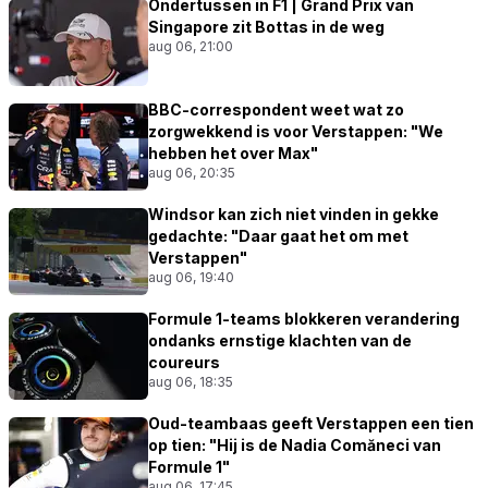
Ondertussen in F1 | Grand Prix van
Singapore zit Bottas in de weg
aug 06, 21:00
BBC-correspondent weet wat zo
zorgwekkend is voor Verstappen: "We
hebben het over Max"
aug 06, 20:35
Windsor kan zich niet vinden in gekke
gedachte: "Daar gaat het om met
Verstappen"
aug 06, 19:40
Formule 1-teams blokkeren verandering
ondanks ernstige klachten van de
coureurs
aug 06, 18:35
Oud-teambaas geeft Verstappen een tien
op tien: "Hij is de Nadia Comăneci van
Formule 1"
aug 06, 17:45