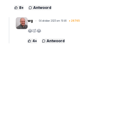
8
+
Antwoord
wg
04 oktober 2025 om 19:46
+
26765
😂🤣😂
4
+
Antwoord