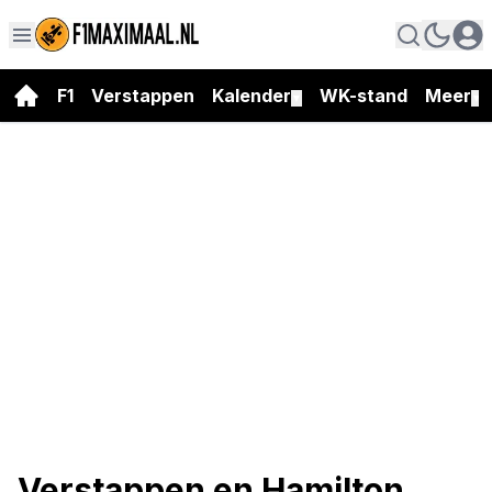
F1
Verstappen
Kalender
WK-stand
Meer
▼
▼
Verstappen en Hamilton