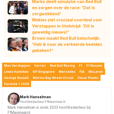
Marko deelt simulatie van Red Bull
en zorgen over de race: 'Dat is
zorgwekkend'
Mekies ziet cruciaal voordeel voor
Verstappen in titelstrijd: 'Dit is
geweldig nieuws!'
Brown maakt Red Bull belachelijk:
'Heb ik naar de verkeerde beelden
gekeken?'
Max Verstappen
Ferrari
Red Bull Racing
F1
F1 Nieuws
Lewis Hamilton
GP Singapore
Mercedes
FIA
McLaren
George Russell
Marina Bay Street Circuit
Oscar Piastri
Formule 1 2026
Mark Hanselman
Hoofdredacteur F1Maximaal.nl
Mark Hanselman is sinds 2023 hoofdredacteur bij
F1Maximaal.nl.