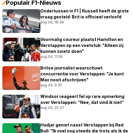
Populair F1-Nieuws
Ondertussen in F1 | Russell heeft de grote
vraag gesteld: Brit is officieel verloofd
aug 09, 18:38
Voormalig coureur plaatst Hamilton en
Verstappen op een voetstuk: "Alleen zij
kunnen zoiets doen"
aug 09, 11:58
Britse journalist waarschuwt
concurrentie voor Verstappen: "Je kunt
Max nooit afschrijven"
aug 09, 9:35
Windsor reageert fel op rare opmerking
over Verstappen: “Nee, dat vind ik niet”
aug 09, 20:37
Hadjar geniet naast Verstappen bij Red
Bull: "Ik voel nog steeds die trots als ik de