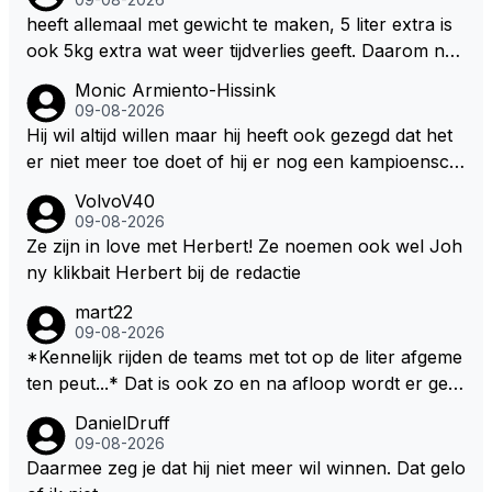
heeft allemaal met gewicht te maken, 5 liter extra is
ook 5kg extra wat weer tijdverlies geeft. Daarom ne
men veel coureurs ook niet altijd drinken mee in de
Monic Armiento-Hissink
auto, het is extra gewicht plus na 15 minuten is het h
09-08-2026
ete thee geworden.
Hij wil altijd willen maar hij heeft ook gezegd dat het
er niet meer toe doet of hij er nog een kampioensch
ap aan toevoegt. Of hij nu 4, 5 of 8 titels heeft, kamp
VolvoV40
ioen is hij al, dat zal zijn leven niet veranderen. Hij wi
09-08-2026
l in de eerste plaats races winnen met de eigen moto
Ze zijn in love met Herbert! Ze noemen ook wel Joh
r van RB. Dat zijn zijn eigen uitspraken in een van de
ny klikbait Herbert bij de redactie
talking bull podcast. Daarvoor moet het team weer d
mart22
e goede richting in gestuurd worden. Als hij perse uit
09-08-2026
was op zoveel mogelijk titels dan was hij al veel eerd
*Kennelijk rijden de teams met tot op de liter afgeme
er bij RB vertrokken.
ten peut...* Dat is ook zo en na afloop wordt er gec
ontroleerd en moet er nog minimaal 1 liter in de tank
DanielDruff
zitten. Om die reden is Vettel ooit gediskwalificeerd. J
09-08-2026
e hoort soms ook wel eens dat ze brandstoof moete
Daarmee zeg je dat hij niet meer wil winnen. Dat gelo
n sparen als de race engineer denkt dat ze die ene li