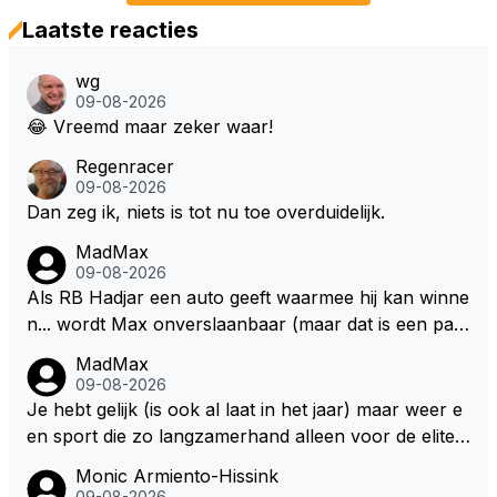
Laatste reacties
wg
09-08-2026
😂 Vreemd maar zeker waar!
Regenracer
09-08-2026
Dan zeg ik, niets is tot nu toe overduidelijk.
MadMax
09-08-2026
Als RB Hadjar een auto geeft waarmee hij kan winne
n... wordt Max onverslaanbaar (maar dat is een par
adox)
MadMax
09-08-2026
Je hebt gelijk (is ook al laat in het jaar) maar weer e
en sport die zo langzamerhand alleen voor de elite t
e breikbaar is.
Monic Armiento-Hissink
09-08-2026