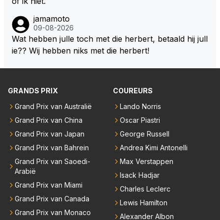
of ik niet.
ter niet gaan halen. Je zou dit ook kunnen oplossen
jamamoto
door die 1 liter te verhogen naar bijv. 5 liter en dan di
09-08-2026
e ronden achter SC niet mee te tellen. Na x ronden
Wat hebben julle toch met die herbert, betaald hij jull
SC moet er na afloop niet nog 5 maar x liter inzitten.
ie?? Wij hebben niks met die herbert!
GRANDS PRIX
COUREURS
Grand Prix van Australië
Lando Norris
Grand Prix van China
Oscar Piastri
Grand Prix van Japan
George Russell
Grand Prix van Bahrein
Andrea Kimi Antonelli
Grand Prix van Saoedi-
Max Verstappen
Arabië
Isack Hadjar
Grand Prix van Miami
Charles Leclerc
Grand Prix van Canada
Lewis Hamilton
Grand Prix van Monaco
Alexander Albon