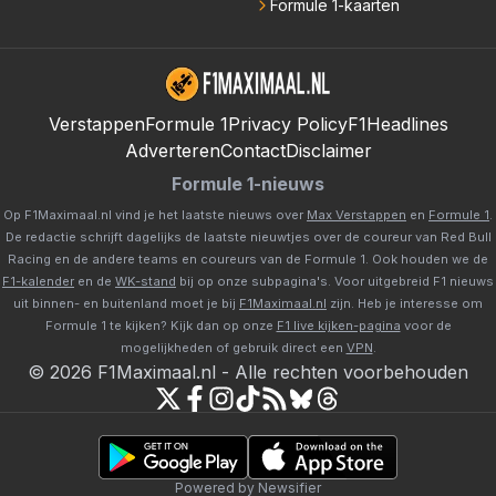
Formule 1-kaarten
Verstappen
Formule 1
Privacy Policy
F1Headlines
Adverteren
Contact
Disclaimer
Formule 1-nieuws
Op F1Maximaal.nl vind je het laatste nieuws over
Max Verstappen
en
Formule 1
.
De redactie schrijft dagelijks de laatste nieuwtjes over de coureur van Red Bull
Racing en de andere teams en coureurs van de Formule 1. Ook houden we de
F1-kalender
en de
WK-stand
bij op onze subpagina's. Voor uitgebreid F1 nieuws
uit binnen- en buitenland moet je bij
F1Maximaal.nl
zijn. Heb je interesse om
Formule 1 te kijken? Kijk dan op onze
F1 live kijken-pagina
voor de
mogelijkheden of gebruik direct een
VPN
.
©
2026
F1Maximaal.nl
-
Alle rechten voorbehouden
Powered by Newsifier