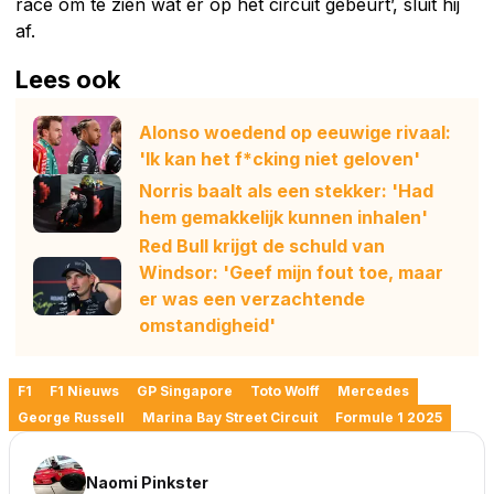
race om te zien wat er op het circuit gebeurt’, sluit hij
af.
Lees ook
Alonso woedend op eeuwige rivaal:
'Ik kan het f*cking niet geloven'
Norris baalt als een stekker: 'Had
hem gemakkelijk kunnen inhalen'
Red Bull krijgt de schuld van
Windsor: 'Geef mijn fout toe, maar
er was een verzachtende
omstandigheid'
F1
F1 Nieuws
GP Singapore
Toto Wolff
Mercedes
George Russell
Marina Bay Street Circuit
Formule 1 2025
Naomi Pinkster