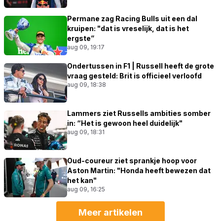
Permane zag Racing Bulls uit een dal
kruipen: "dat is vreselijk, dat is het
ergste”
aug 09, 19:17
Ondertussen in F1 | Russell heeft de grote
vraag gesteld: Brit is officieel verloofd
aug 09, 18:38
Lammers ziet Russells ambities somber
in: “Het is gewoon heel duidelijk"
aug 09, 18:31
Oud-coureur ziet sprankje hoop voor
Aston Martin: "Honda heeft bewezen dat
het kan"
aug 09, 16:25
Meer artikelen