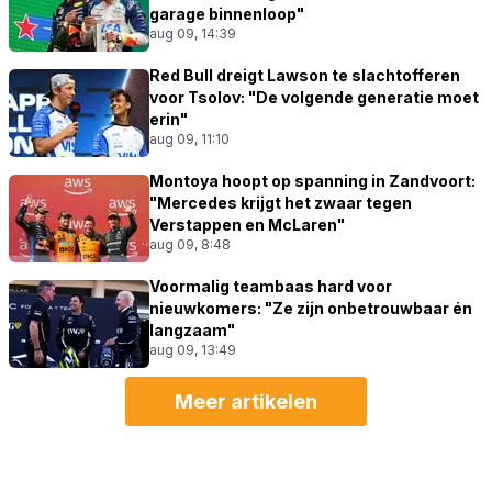
garage binnenloop"
aug 09, 14:39
Red Bull dreigt Lawson te slachtofferen
voor Tsolov: "De volgende generatie moet
erin"
aug 09, 11:10
Montoya hoopt op spanning in Zandvoort:
"Mercedes krijgt het zwaar tegen
Verstappen en McLaren"
aug 09, 8:48
Voormalig teambaas hard voor
nieuwkomers: "Ze zijn onbetrouwbaar én
langzaam"
aug 09, 13:49
Meer artikelen