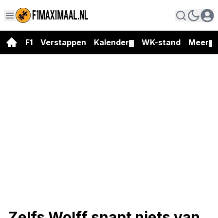
F1
Verstappen
Kalender
WK-stand
Meer
▼
▼
Zelfs Wolff snapt niets van