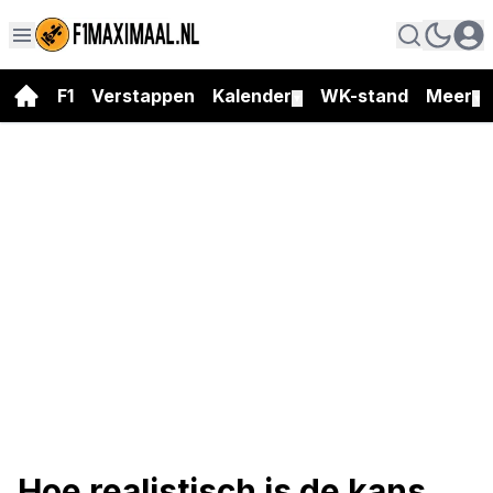
F1
Verstappen
Kalender
WK-stand
Meer
▼
▼
Hoe realistisch is de kans