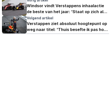
Vorig artikel
Windsor vindt Verstappens inhaalactie
de beste van het jaar: 'Staat op zich als
hét moment'
Volgend artikel
Verstappen ziet absoluut hoogtepunt op
weg naar titel: 'Thuis besefte ik pas hoe
perfect het was'