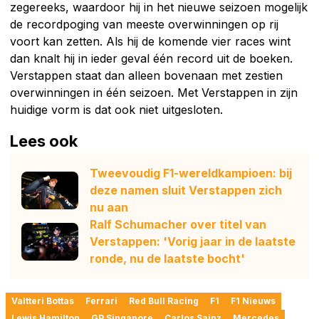
zegereeks, waardoor hij in het nieuwe seizoen mogelijk
de recordpoging van meeste overwinningen op rij
voort kan zetten. Als hij de komende vier races wint
dan knalt hij in ieder geval één record uit de boeken.
Verstappen staat dan alleen bovenaan met zestien
overwinningen in één seizoen. Met Verstappen in zijn
huidige vorm is dat ook niet uitgesloten.
Lees ook
Tweevoudig F1-wereldkampioen: bij
deze namen sluit Verstappen zich
nu aan
Ralf Schumacher over titel van
Verstappen: 'Vorig jaar in de laatste
ronde, nu de laatste bocht'
Valtteri Bottas
Ferrari
Red Bull Racing
F1
F1 Nieuws
Lewis Hamilton
GP Singapore
Carlos Sainz
Mercedes