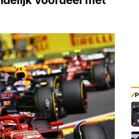
idelijk voordeel met
P