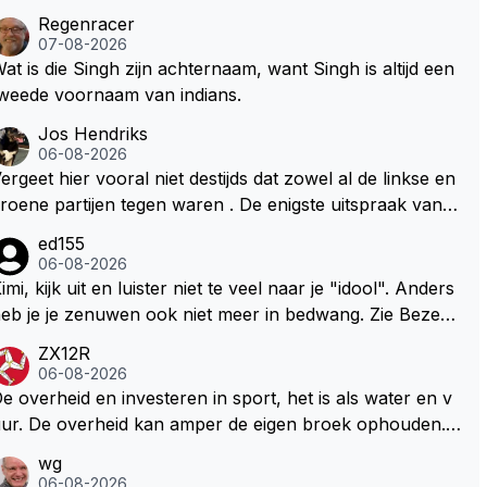
Regenracer
07-08-2026
at is die Singh zijn achternaam, want Singh is altijd een
weede voornaam van indians.
Jos Hendriks
06-08-2026
ergeet hier vooral niet destijds dat zowel al de linkse en
roene partijen tegen waren . De enigste uitspraak van e
n groenlinkse daarnaast bouw er een dak over dan kun
ed155
en ze hun eigen uitlaat gassen inademen maar niet wet
06-08-2026
nde was dat de F1 motor schoner is dan een normale a
imi, kijk uit en luister niet te veel naar je "idool". Anders
to. Dus denk echt niet dat deze groene/wollen regering
eb je je zenuwen ook niet meer in bedwang. Zie Bezech
ier de F1 talenten of karters zullen steunen laat staan o
, Di Antonio.. misschien anders tegen Max/Marquez/Jos
ZX12R
m een euro in het circuit Zandvoort te steken
 Veel gezelliger
06-08-2026
e overheid en investeren in sport, het is als water en v
ur. De overheid kan amper de eigen broek ophouden.
e Staat steelt liever, liefst van eigen burgers. Je kunt de
wg
taat het best vergelijken met de sheriff van Nottinghem
06-08-2026