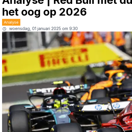
Analyse | Red Bull met du
het oog op 2026
Analyse
woensdag, 01 januari 2025 om 9:30