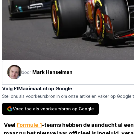
Mark Hanselman
door
Volg F1Maximaal.nl op Google
Stel ons als voorkeursbron in om onze artikelen vaker op Google 
Voeg toe als voorkeursbron op Google
Veel
Formule 1
-teams hebben de aandacht al een 
maar nu het nieuwe jaar officieel is ingeluid, ve