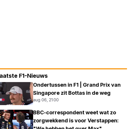
aatste F1-Nieuws
Ondertussen in F1 | Grand Prix van
Singapore zit Bottas in de weg
aug 06, 21:00
BBC-correspondent weet wat zo
zorgwekkend is voor Verstappen:
"We hebben het over Max"