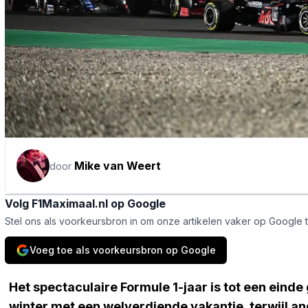
Mike van Weert
door
Volg F1Maximaal.nl op Google
Stel ons als voorkeursbron in om onze artikelen vaker op Google 
Voeg toe als voorkeursbron op Google
Het spectaculaire Formule 1-jaar is tot een ei
winter met een welverdiende vakantie, terwijl and