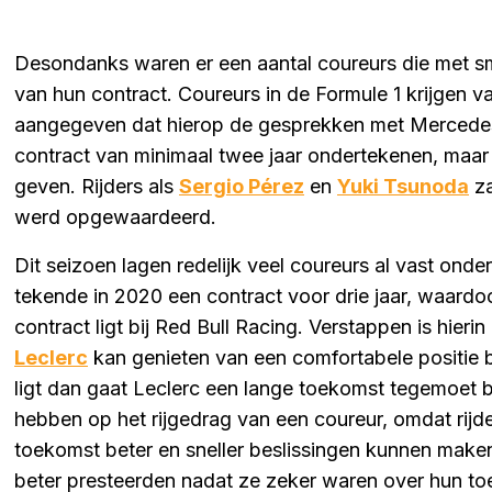
Desondanks waren er een aantal coureurs die met s
van hun contract. Coureurs in de Formule 1 krijgen v
aangegeven dat hierop de gesprekken met Mercedes 
contract van minimaal twee jaar ondertekenen, maar d
geven. Rijders als
Sergio Pérez
en
Yuki Tsunoda
za
werd opgewaardeerd.
Dit seizoen lagen redelijk veel coureurs al vast onde
tekende in 2020 een contract voor drie jaar, waard
contract ligt bij Red Bull Racing. Verstappen is hieri
Leclerc
kan genieten van een comfortabele positie bij
ligt dan gaat Leclerc een lange toekomst tegemoet b
hebben op het rijgedrag van een coureur, omdat rijd
toekomst beter en sneller beslissingen kunnen maken
beter presteerden nadat ze zeker waren over hun t