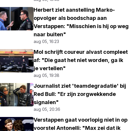
Herbert ziet aanstelling Marko-
opvolger als boodschap aan
Verstappen: "Misschien is hij op weg
naar buiten"
aug 05, 16:23
Mol schrijft coureur alvast compleet
af: "Die gaat het niet worden, ga ik
je vertellen"
aug 05, 19:38
Journalist ziet 'teamdegradatie' bij
Red Bull: "Er zijn zorgwekkende
signalen"
aug 05, 20:36
Verstappen gaat voorlopig niet in op
voorstel Antonelli: "Max zei dat ik