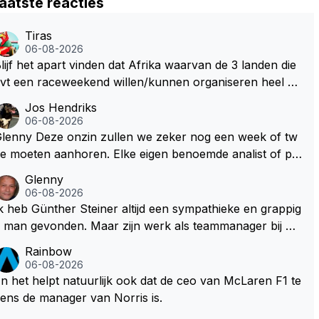
aatste reacties
Tiras
06-08-2026
lijf het apart vinden dat Afrika waarvan de 3 landen die
vt een raceweekend willen/kunnen organiseren heel ve
l honderden miljoenen gaan spenderen aan het opknap
Jos Hendriks
en van circuits en geld voor de FOM om maar die F1 lic
06-08-2026
ntie binnen te halen. Dit terwijl deze Afrikaanse landen
Deze onzin zullen we zeker nog een week of tw
l nog steeds flink wat ontwikkelingshulpgeld beur
e moeten aanhoren. Elke eigen benoemde analist of pr
n.
sentator denkt er het zijne van te weten en aan het eind
Glenny
 van het liedje zitten ze er allemaal naast Dus glenny st
06-08-2026
rkte met deze bullshit lezen
k heb Günther Steiner altijd een sympathieke en grappig
an gevonden. Maar zijn werk als teammanager bij he
 Amerikaanse Haas F1 heeft volgens mij nooit veel indru
Rainbow
 gemaakt. Voor mij persoonlijk lijkt hij dezelfde weg te b
06-08-2026
wandelen als analist. En dat is niet vanwege zijn persoo
n het helpt natuurlijk ook dat de ceo van McLaren F1 te
e Top-3. Hij blijft sympathiek, maar zijn werk als spec
ens de manager van Norris is.
alistisch commentator en presentator bij RTL Duitsland,