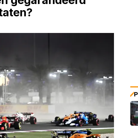
een gegarandeerd
ltaten?
P