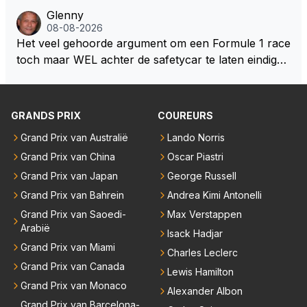
ebouwd worden zie ik Max het nog wel langer volho
maken met de prestaties van Newey???? En is Herb
Glenny
uden dan dat hij op dit moment beweerd. Dan kan hij
ert nu de spindoctor van newey geworden?? Eerlijk
08-08-2026
zijn talenten en uitzonderlijke klasse laten zien en he
gezegd snap ik de de kop én het artikel niet echt.
Het veel gehoorde argument om een Formule 1 race
eft daar enorm veel lol aan.
toch maar WEL achter de safetycar te laten eindigen
en aldus niet te kiezen voor een stukje verlenging, is
dat men vreest voor een brandstof tekort. Kennelijk
rijden de teams met tot op de liter afgemeten peut...
GRANDS PRIX
COUREURS
Grand Prix van Australië
Lando Norris
Grand Prix van China
Oscar Piastri
Grand Prix van Japan
George Russell
Grand Prix van Bahrein
Andrea Kimi Antonelli
Grand Prix van Saoedi-
Max Verstappen
Arabië
Isack Hadjar
Grand Prix van Miami
Charles Leclerc
Grand Prix van Canada
Lewis Hamilton
Grand Prix van Monaco
Alexander Albon
Grand Prix van Barcelona-