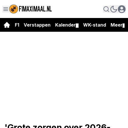
F1
Verstappen
Kalender
WK-stand
Meer
▼
▼
'Grote zorgen over 2026-