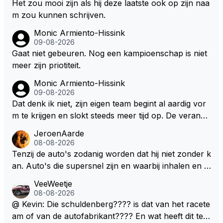
Het zou mooi zijn als hij deze laatste ook op zijn naa
m zou kunnen schrijven.
Monic Armiento-Hissink
09-08-2026
Gaat niet gebeuren. Nog een kampioenschap is niet
meer zijn priotiteit.
Monic Armiento-Hissink
09-08-2026
Dat denk ik niet, zijn eigen team begint al aardig vor
m te krijgen en slokt steeds meer tijd op. De verande
ringen die de komende twee jaar door gevoerd word
JeroenAarde
en zullen ben ik bang niet het gewenste effect hebb
08-08-2026
en. Mocht het wel zo zijn dan zal het 3 jaar zijn, hoo
Tenzij de auto's zodanig worden dat hij niet zonder k
guit 5 jaar maar echt niet langer. Vergeet niet, hij hee
an. Auto's die supersnel zijn en waarbij inhalen en v
ft nu een aantal races in GT3 gereden en dat heeft h
erdedigen uitdagingen zijn! Max houdt van snelheid,
VeeWeetje
em meer plezier gebracht dan de F1 op dit moment.
ronkende motoren en op de grenzen rijden van de
08-08-2026
mogelijkheden. Het ouderwetse racen waarbij de ma
@ Kevin: Die schuldenberg???? is dat van het racete
nnen en jongens verdeeld worden. Als deze auto's g
am of van de autofabrikant???? En wat heeft dit te