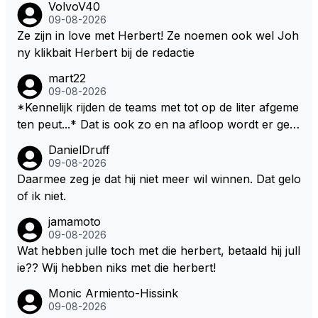
VolvoV40
09-08-2026
Ze zijn in love met Herbert! Ze noemen ook wel Joh
ny klikbait Herbert bij de redactie
mart22
09-08-2026
*Kennelijk rijden de teams met tot op de liter afgeme
ten peut...* Dat is ook zo en na afloop wordt er gec
ontroleerd en moet er nog minimaal 1 liter in de tank
DanielDruff
zitten. Om die reden is Vettel ooit gediskwalificeerd. J
09-08-2026
e hoort soms ook wel eens dat ze brandstoof moete
Daarmee zeg je dat hij niet meer wil winnen. Dat gelo
n sparen als de race engineer denkt dat ze die ene li
of ik niet.
ter niet gaan halen. Je zou dit ook kunnen oplossen
jamamoto
door die 1 liter te verhogen naar bijv. 5 liter en dan di
09-08-2026
e ronden achter SC niet mee te tellen. Na x ronden
Wat hebben julle toch met die herbert, betaald hij jull
SC moet er na afloop niet nog 5 maar x liter inzitten.
ie?? Wij hebben niks met die herbert!
Monic Armiento-Hissink
09-08-2026