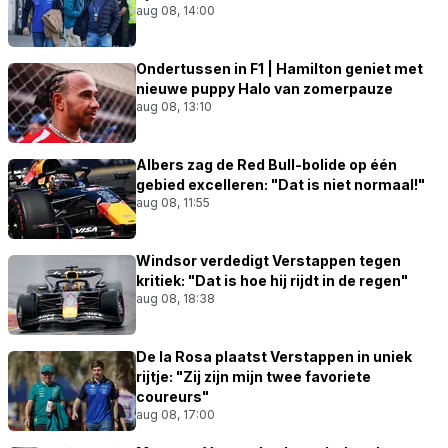
aug 08, 14:00
Ondertussen in F1 | Hamilton geniet met
nieuwe puppy Halo van zomerpauze
aug 08, 13:10
Albers zag de Red Bull-bolide op één
gebied excelleren: "Dat is niet normaal!"
aug 08, 11:55
Windsor verdedigt Verstappen tegen
kritiek: "Dat is hoe hij rijdt in de regen"
aug 08, 18:38
De la Rosa plaatst Verstappen in uniek
rijtje: "Zij zijn mijn twee favoriete
coureurs"
aug 08, 17:00