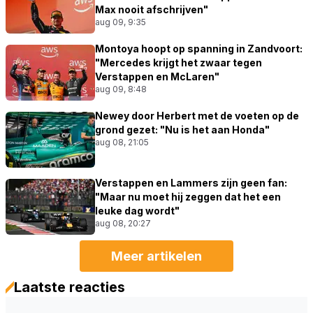
Max nooit afschrijven"
aug 09, 9:35
Montoya hoopt op spanning in Zandvoort:
"Mercedes krijgt het zwaar tegen
Verstappen en McLaren"
aug 09, 8:48
Newey door Herbert met de voeten op de
grond gezet: "Nu is het aan Honda"
aug 08, 21:05
Verstappen en Lammers zijn geen fan:
"Maar nu moet hij zeggen dat het een
leuke dag wordt"
aug 08, 20:27
Meer artikelen
Laatste reacties