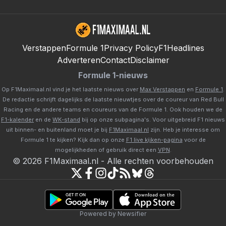
Verstappen
Formule 1
Privacy Policy
F1Headlines
Adverteren
Contact
Disclaimer
Formule 1-nieuws
Op F1Maximaal.nl vind je het laatste nieuws over
Max Verstappen
en
Formule 1
.
De redactie schrijft dagelijks de laatste nieuwtjes over de coureur van Red Bull
Racing en de andere teams en coureurs van de Formule 1. Ook houden we de
F1-kalender
en de
WK-stand
bij op onze subpagina's. Voor uitgebreid F1 nieuws
uit binnen- en buitenland moet je bij
F1Maximaal.nl
zijn. Heb je interesse om
Formule 1 te kijken? Kijk dan op onze
F1 live kijken-pagina
voor de
mogelijkheden of gebruik direct een
VPN
.
©
2026
F1Maximaal.nl
-
Alle rechten voorbehouden
Powered by Newsifier