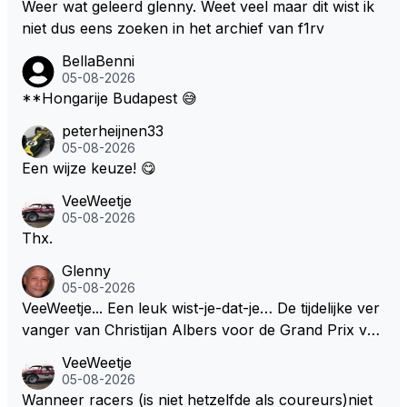
Weer wat geleerd glenny. Weet veel maar dit wist ik
niet dus eens zoeken in het archief van f1rv
BellaBenni
05-08-2026
**Hongarije Budapest 😅
peterheijnen33
05-08-2026
Een wijze keuze! 😋
VeeWeetje
05-08-2026
Thx.
Glenny
05-08-2026
VeeWeetje... Een leuk wist-je-dat-je… De tijdelijke ver
vanger van Christijan Albers voor de Grand Prix van
Europa op de Nürburgring in 2007 was testrijder Ma
VeeWeetje
rkus Winkelhock. Vanaf de race daarna werd het st
05-08-2026
oeltje definitief overgenomen door Sakon Yamamot
Wanneer racers (is niet hetzelfde als coureurs)niet