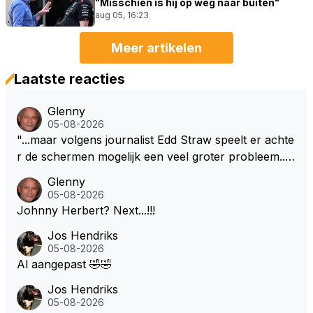
"Misschien is hij op weg naar buiten"
aug 05, 16:23
Meer artikelen
Laatste reacties
Glenny
05-08-2026
"...maar volgens journalist Edd Straw speelt er achte
r de schermen mogelijk een veel groter probleem..."
Ik weet het, ik zou er onderhand toch een beetje teg
Glenny
en moeten kunnen! Sh.t, helaas... Pfff.
05-08-2026
Johnny Herbert? Next...!!!
Jos Hendriks
05-08-2026
Al aangepast 🤣🤣
Jos Hendriks
05-08-2026