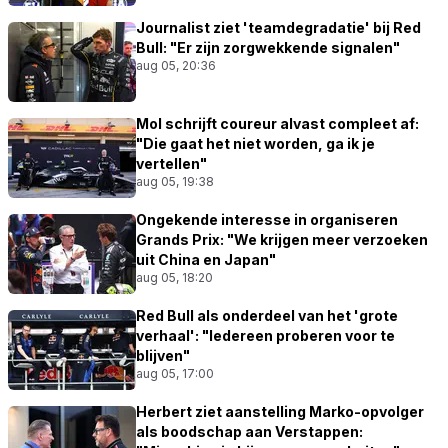
Journalist ziet 'teamdegradatie' bij Red
Bull: "Er zijn zorgwekkende signalen"
aug 05, 20:36
Mol schrijft coureur alvast compleet af:
"Die gaat het niet worden, ga ik je
vertellen"
aug 05, 19:38
Ongekende interesse in organiseren
Grands Prix: "We krijgen meer verzoeken
uit China en Japan"
aug 05, 18:20
Red Bull als onderdeel van het 'grote
verhaal': "Iedereen proberen voor te
blijven"
aug 05, 17:00
Herbert ziet aanstelling Marko-opvolger
als boodschap aan Verstappen: