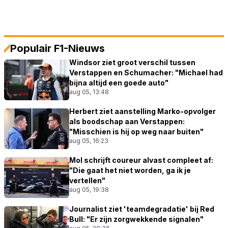
Populair F1-Nieuws
Windsor ziet groot verschil tussen
Verstappen en Schumacher: "Michael had
bijna altijd een goede auto"
aug 05, 13:48
Herbert ziet aanstelling Marko-opvolger
als boodschap aan Verstappen:
"Misschien is hij op weg naar buiten"
aug 05, 16:23
Mol schrijft coureur alvast compleet af:
"Die gaat het niet worden, ga ik je
vertellen"
aug 05, 19:38
Journalist ziet 'teamdegradatie' bij Red
Bull: "Er zijn zorgwekkende signalen"