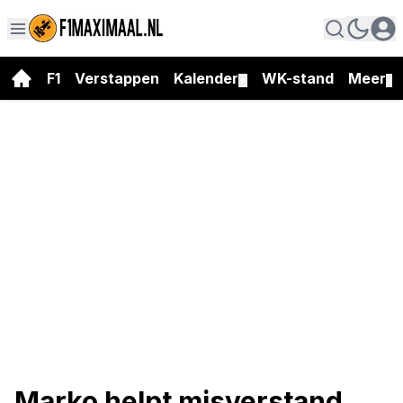
F1
Verstappen
Kalender
WK-stand
Meer
▼
▼
Marko helpt misverstand