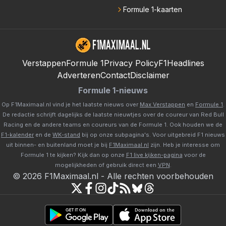
Formule 1-kaarten
Verstappen
Formule 1
Privacy Policy
F1Headlines
Adverteren
Contact
Disclaimer
Formule 1-nieuws
Op F1Maximaal.nl vind je het laatste nieuws over
Max Verstappen
en
Formule 1
.
De redactie schrijft dagelijks de laatste nieuwtjes over de coureur van Red Bull
Racing en de andere teams en coureurs van de Formule 1. Ook houden we de
F1-kalender
en de
WK-stand
bij op onze subpagina's. Voor uitgebreid F1 nieuws
uit binnen- en buitenland moet je bij
F1Maximaal.nl
zijn. Heb je interesse om
Formule 1 te kijken? Kijk dan op onze
F1 live kijken-pagina
voor de
mogelijkheden of gebruik direct een
VPN
.
©
2026
F1Maximaal.nl
-
Alle rechten voorbehouden