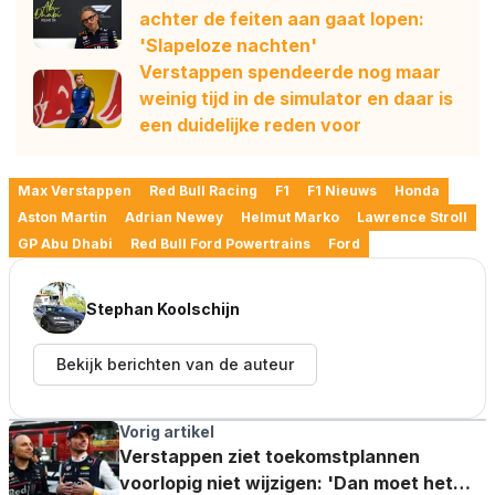
achter de feiten aan gaat lopen:
'Slapeloze nachten'
Verstappen spendeerde nog maar
weinig tijd in de simulator en daar is
een duidelijke reden voor
Max Verstappen
Red Bull Racing
F1
F1 Nieuws
Honda
Aston Martin
Adrian Newey
Helmut Marko
Lawrence Stroll
GP Abu Dhabi
Red Bull Ford Powertrains
Ford
Stephan Koolschijn
Bekijk berichten van de auteur
Vorig artikel
Verstappen ziet toekomstplannen
voorlopig niet wijzigen: 'Dan moet het