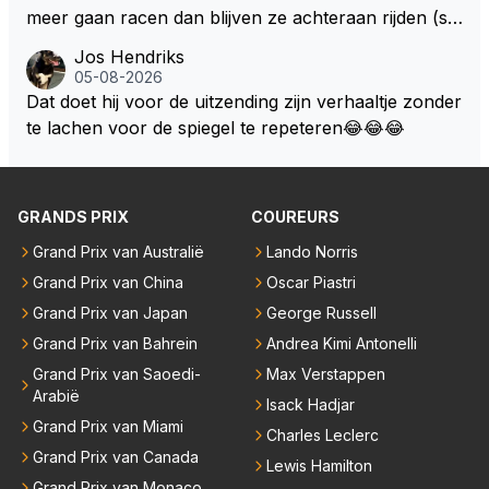
o. Na 2 rondes gokte Markus Winkelhock goed (hij k
meer gaan racen dan blijven ze achteraan rijden (so
oos regenbanden) en reed zelfs 6 ronden aan kop.
ms met een tankslang), en worden ze chagrijnige F1
Jos Hendriks
Dat was ook de enige keer dat een Spyker ooit aan
analisten bij een vaag omroepbedrijf.
05-08-2026
kop reed. Toen de rest van het veld ook regenband
Dat doet hij voor de uitzending zijn verhaaltje zonder
en had, werd hij helaas aan alle kanten door iederee
te lachen voor de spiegel te repeteren😂😂😂
n achterhaald. Hij moest later opgeven vanwege een
technisch mankement. Het was ook de enige keer d
at Markus Winkelhock een officiële Formule 1 race r
GRANDS PRIX
COUREURS
eed; hij vertrok daarna...
Grand Prix van Australië
Lando Norris
Grand Prix van China
Oscar Piastri
Grand Prix van Japan
George Russell
Grand Prix van Bahrein
Andrea Kimi Antonelli
Grand Prix van Saoedi-
Max Verstappen
Arabië
Isack Hadjar
Grand Prix van Miami
Charles Leclerc
Grand Prix van Canada
Lewis Hamilton
Grand Prix van Monaco