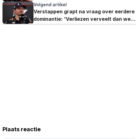
wel heel negatief uitpakken'
Volgend artikel
Verstappen grapt na vraag over eerdere
dominantie: 'Verliezen verveelt dan weer
wel heel snel'
Plaats reactie