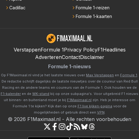
Cadillac
Formule 1-reizen
Formule 1-kaarten
Verstappen
Formule 1
Privacy Policy
F1Headlines
Adverteren
Contact
Disclaimer
Formule 1-nieuws
Op F1Maximaal.nl vind je het laatste nieuws over
Max Verstappen
en
Formule 1
.
De redactie schrijft dagelijks de laatste nieuwtjes over de coureur van Red Bull
Racing en de andere teams en coureurs van de Formule 1. Ook houden we de
F1-kalender
en de
WK-stand
bij op onze subpagina's. Voor uitgebreid F1 nieuws
uit binnen- en buitenland moet je bij
F1Maximaal.nl
zijn. Heb je interesse om
Formule 1 te kijken? Kijk dan op onze
F1 live kijken-pagina
voor de
mogelijkheden of gebruik direct een
VPN
.
©
2026
F1Maximaal.nl
-
Alle rechten voorbehouden