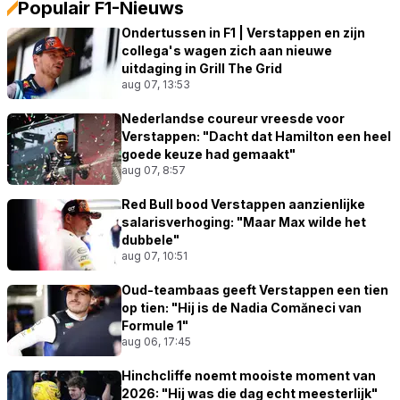
Populair F1-Nieuws
Ondertussen in F1 | Verstappen en zijn
collega's wagen zich aan nieuwe
uitdaging in Grill The Grid
aug 07, 13:53
Nederlandse coureur vreesde voor
Verstappen: "Dacht dat Hamilton een heel
goede keuze had gemaakt"
aug 07, 8:57
Red Bull bood Verstappen aanzienlijke
salarisverhoging: "Maar Max wilde het
dubbele"
aug 07, 10:51
Oud-teambaas geeft Verstappen een tien
op tien: "Hij is de Nadia Comăneci van
Formule 1"
aug 06, 17:45
Hinchcliffe noemt mooiste moment van
2026: "Hij was die dag echt meesterlijk"