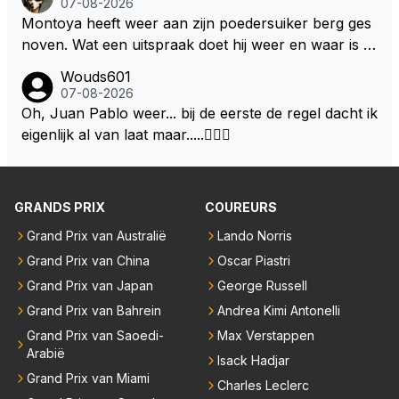
07-08-2026
Kijk Max .. Die groene lolly lijkt in het algemeen altijd
el tijd in beslag neemt. Hij zal alle ballen omhoog mo
Montoya heeft weer aan zijn poedersuiker berg ges
lekkerder te zijn maar dat is hij natuurlijk niet .. Daar
eten zien te houden of keuzes moeten maken. Aang
noven. Wat een uitspraak doet hij weer en waar is h
om heb ik ook altijd liever een rode. Max, zichtbaar
ezien zijn contract doorloopt tot en met 28 kan ik m
et verhaal op gebaseerd nergens op dus gewoon w
ontroerd, door de wijze woorden, bedankte Juan vo
Wouds601
e voorstellen dat hij daar nu nog niet aan wil denken
eer een gebakken lucht verhaal Ps: zet in het vervol
07-08-2026
or het welgemeende advies .. en ging, na het stoppe
en ook af wilt wachten hoe de regel veranderingen
g in de header dat montoya het weet scheelde weer
Oh, Juan Pablo weer... bij de eerste de regel dacht ik
n van een groene lolly in zijn mond, heerlijk slapen ..
de komende twee jaar gaan zijn. Als het nog steeds
lees werk
eigenlijk al van laat maar.....🤦🏻‍♂️
niks is en aanmodderen word dan zou hij zomaar vo
or zijn gezin en eigen team kunnen kiezen.
GRANDS PRIX
COUREURS
Grand Prix van Australië
Lando Norris
Grand Prix van China
Oscar Piastri
Grand Prix van Japan
George Russell
Grand Prix van Bahrein
Andrea Kimi Antonelli
Grand Prix van Saoedi-
Max Verstappen
Arabië
Isack Hadjar
Grand Prix van Miami
Charles Leclerc