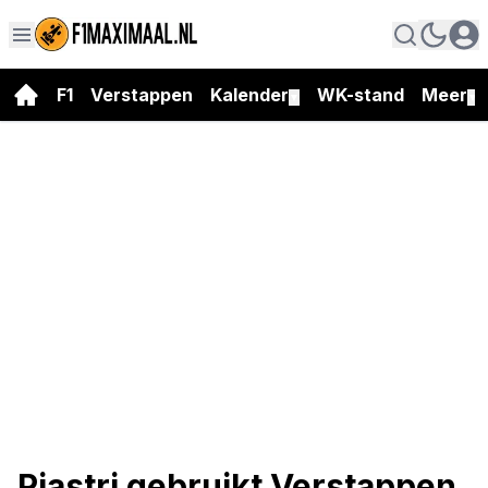
F1
Verstappen
Kalender
WK-stand
Meer
▼
▼
Piastri gebruikt Verstappen