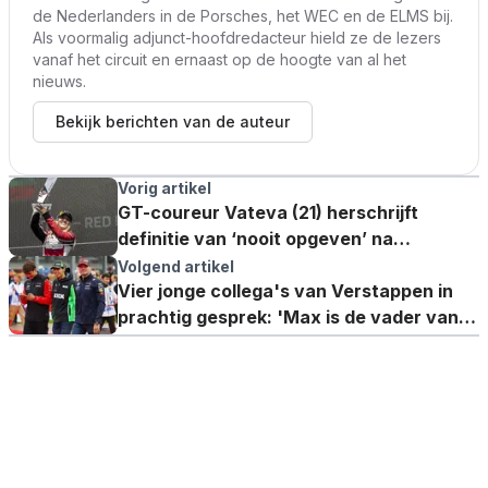
de Nederlanders in de Porsches, het WEC en de ELMS bij.
Als voormalig adjunct-hoofdredacteur hield ze de lezers
vanaf het circuit en ernaast op de hoogte van al het
nieuws.
Bekijk berichten van de auteur
Vorig artikel
GT-coureur Vateva (21) herschrijft
definitie van ‘nooit opgeven’ na
superpodium en F1 Academy-test
Volgend artikel
Vier jonge collega's van Verstappen in
prachtig gesprek: 'Max is de vader van
de rookies!'