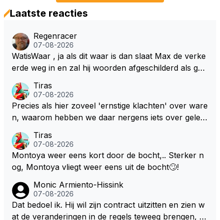
Laatste reacties
Regenracer
07-08-2026
WatisWaar , ja als dit waar is dan slaat Max de verke
erde weg in en zal hij woorden afgeschilderd als gel
dwolf . Hij zal daardoor van de RB president Wellicht
Tiras
voor een keuze worden gesteld .
07-08-2026
Precies als hier zoveel 'ernstige klachten' over ware
n, waarom hebben we daar nergens iets over gelez
en... voor mij is dit nieuw!
Tiras
07-08-2026
Montoya weer eens kort door de bocht,.. Sterker n
og, Montoya vliegt weer eens uit de bocht🙄!
Monic Armiento-Hissink
07-08-2026
Dat bedoel ik. Hij wil zijn contract uitzitten en zien w
at de veranderingen in de regels teweeg brengen, al