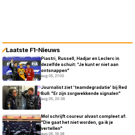
Laatste F1-Nieuws
Piastri, Russell, Hadjar en Leclerc in
dezelfde schuit: “Je kunt er niet aan
ontsnappen"
aug 05, 21:00
Journalist ziet 'teamdegradatie' bij Red
Bull: "Er zijn zorgwekkende signalen"
aug 05, 20:36
Mol schrijft coureur alvast compleet af:
"Die gaat het niet worden, ga ik je
vertellen"
aug 05, 19:38