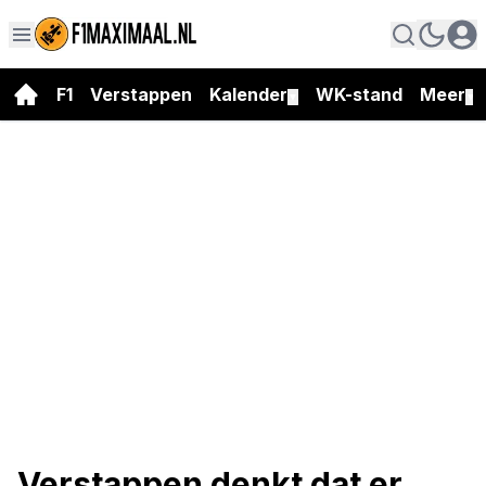
F1
Verstappen
Kalender
WK-stand
Meer
▼
▼
Verstappen denkt dat er