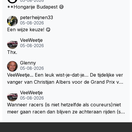
05-08-2026
**Hongarije Budapest 😅
peterheijnen33
05-08-2026
Een wijze keuze! 😋
VeeWeetje
05-08-2026
Thx.
Glenny
05-08-2026
VeeWeetje... Een leuk wist-je-dat-je… De tijdelijke ver
vanger van Christijan Albers voor de Grand Prix van
Europa op de Nürburgring in 2007 was testrijder Ma
VeeWeetje
rkus Winkelhock. Vanaf de race daarna werd het st
05-08-2026
oeltje definitief overgenomen door Sakon Yamamot
Wanneer racers (is niet hetzelfde als coureurs)niet
o. Na 2 rondes gokte Markus Winkelhock goed (hij k
meer gaan racen dan blijven ze achteraan rijden (so
oos regenbanden) en reed zelfs 6 ronden aan kop.
ms met een tankslang), en worden ze chagrijnige F1
Dat was ook de enige keer dat een Spyker ooit aan
analisten bij een vaag omroepbedrijf.
kop reed. Toen de rest van het veld ook regenband