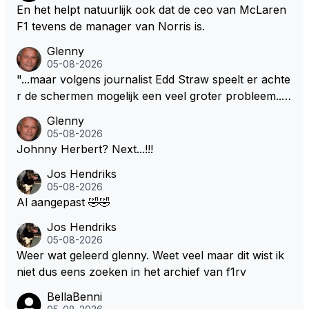
En het helpt natuurlijk ook dat de ceo van McLaren
F1 tevens de manager van Norris is.
Glenny
05-08-2026
"...maar volgens journalist Edd Straw speelt er achte
r de schermen mogelijk een veel groter probleem..."
Ik weet het, ik zou er onderhand toch een beetje teg
Glenny
en moeten kunnen! Sh.t, helaas... Pfff.
05-08-2026
Johnny Herbert? Next...!!!
Jos Hendriks
05-08-2026
Al aangepast 🤣🤣
Jos Hendriks
05-08-2026
Weer wat geleerd glenny. Weet veel maar dit wist ik
niet dus eens zoeken in het archief van f1rv
BellaBenni