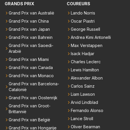
GRANDS PRIX
COUREURS
en had, werd hij helaas aan alle kanten door iederee
n achterhaald. Hij moest later opgeven vanwege een
Grand Prix van Australië
Lando Norris
technisch mankement. Het was ook de enige keer d
Grand Prix van China
Oscar Piastri
at Markus Winkelhock een officiële Formule 1 race r
Grand Prix van Japan
George Russell
eed; hij vertrok daarna...
Grand Prix van Bahrein
Andrea Kimi Antonelli
Grand Prix van Saoedi-
Max Verstappen
Arabië
Isack Hadjar
Grand Prix van Miami
Charles Leclerc
Grand Prix van Canada
Lewis Hamilton
Grand Prix van Monaco
Alexander Albon
Grand Prix van Barcelona-
Carlos Sainz
Catalonië
Liam Lawson
Grand Prix van Oostenrijk
Arvid Lindblad
Grand Prix van Groot-
Fernando Alonso
Brittannië
Lance Stroll
Grand Prix van België
Oliver Bearman
Grand Prix van Hongarije