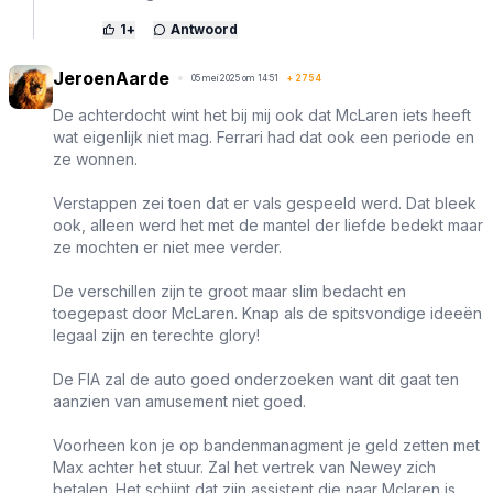
1
+
Antwoord
JeroenAarde
05 mei 2025 om 14:51
+
2754
De achterdocht wint het bij mij ook dat McLaren iets heeft
wat eigenlijk niet mag. Ferrari had dat ook een periode en
ze wonnen.
Verstappen zei toen dat er vals gespeeld werd. Dat bleek
ook, alleen werd het met de mantel der liefde bedekt maar
ze mochten er niet mee verder.
De verschillen zijn te groot maar slim bedacht en
toegepast door McLaren. Knap als de spitsvondige ideeën
legaal zijn en terechte glory!
De FIA zal de auto goed onderzoeken want dit gaat ten
aanzien van amusement niet goed.
Voorheen kon je op bandenmanagment je geld zetten met
Max achter het stuur. Zal het vertrek van Newey zich
betalen. Het schijnt dat zijn assistent die naar Mclaren is