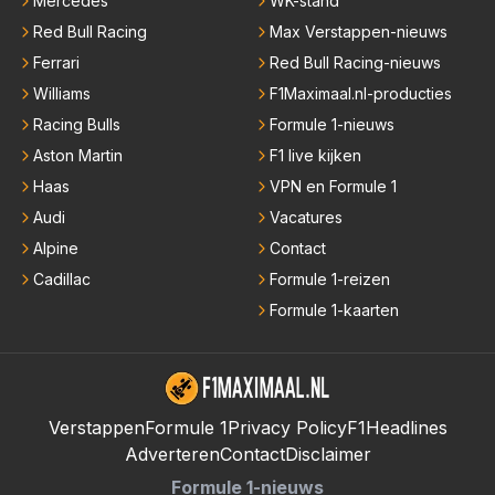
Mercedes
WK-stand
Red Bull Racing
Max Verstappen-nieuws
Ferrari
Red Bull Racing-nieuws
Williams
F1Maximaal.nl-producties
Racing Bulls
Formule 1-nieuws
Aston Martin
F1 live kijken
Haas
VPN en Formule 1
Audi
Vacatures
Alpine
Contact
Cadillac
Formule 1-reizen
Formule 1-kaarten
Verstappen
Formule 1
Privacy Policy
F1Headlines
Adverteren
Contact
Disclaimer
Formule 1-nieuws