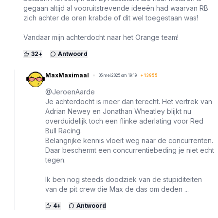
gegaan altijd al vooruitstrevende ideeën had waarvan RB
zich achter de oren krabde of dit wel toegestaan was!
Vandaar mijn achterdocht naar het Orange team!
32
+
Antwoord
MaxMaximaal
05 mei 2025 om 19:19
+
13955
@JeroenAarde
Je achterdocht is meer dan terecht. Het vertrek van
Adrian Newey en Jonathan Wheatley blijkt nu
overduidelijk toch een flinke aderlating voor Red
Bull Racing.
Belangrijke kennis vloeit weg naar de concurrenten.
Daar beschermt een concurrentiebeding je niet echt
tegen.
Ik ben nog steeds doodziek van de stupiditeiten
van de pit crew die Max de das om deden ...
4
+
Antwoord