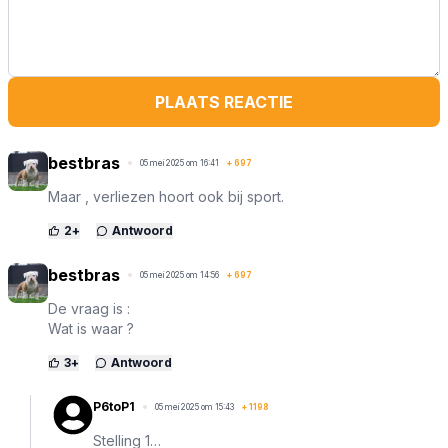
PLAATS REACTIE
bestbras
05 mei 2025 om 16:41
+
697
Maar , verliezen hoort ook bij sport.
2
+
Antwoord
bestbras
05 mei 2025 om 14:56
+
697
De vraag is :
Wat is waar ?
3
+
Antwoord
P6toP1
05 mei 2025 om 15:43
+
1198
Stelling 1…