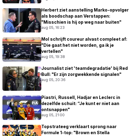
Herbert ziet aanstelling Marko-opvolger
als boodschap aan Verstappen:
"Misschien is hij op weg naar buiten"
aug 05, 16:23
Mol schrijft coureur alvast compleet af:
"Die gaat het niet worden, ga ik je
vertellen"
aug 05, 19:38
Journalist ziet 'teamdegradatie' bij Red
Bull: "Er zijn zorgwekkende signalen"
aug 05, 20:36
Piastri, Russell, Hadjar en Leclerc in
dezelfde schuit: “Je kunt er niet aan
ontsnappen"
aug 05, 21:00
Topstrateeg verklaart sprong naar
Formule 1-top: "Brown en Stella