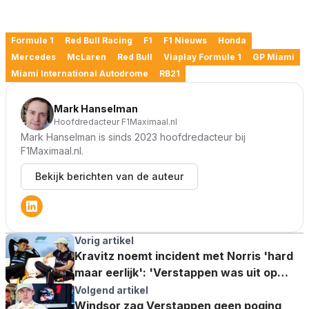
Formule 1
Red Bull Racing
F1
F1 Nieuws
Honda
Mercedes
McLaren
Red Bull
Viaplay Formule 1
GP Miami
Miami International Autodrome
RB21
Mark Hanselman
Hoofdredacteur F1Maximaal.nl
Mark Hanselman is sinds 2023 hoofdredacteur bij
F1Maximaal.nl.
Bekijk berichten van de auteur
Vorig artikel
Kravitz noemt incident met Norris 'hard
maar eerlijk': 'Verstappen was uit op
wraak'
Volgend artikel
Windsor zag Verstappen geen poging