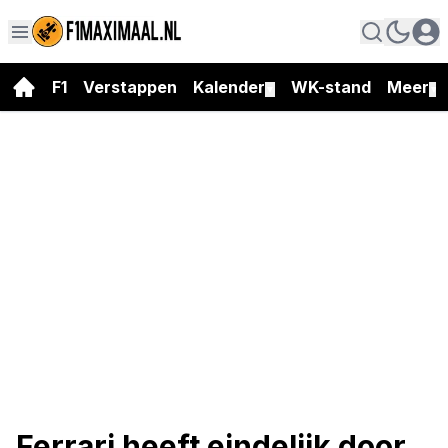
F1
Verstappen
Kalender
WK-stand
Meer
▼
▼
Ferrari heeft eindelijk door