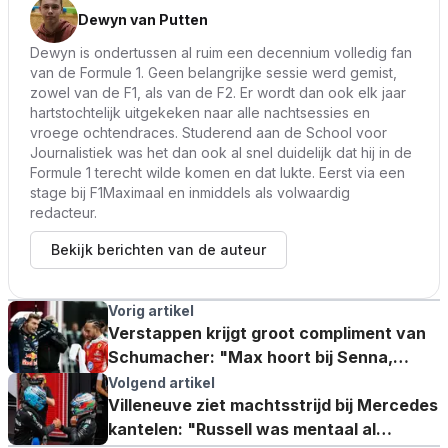
Dewyn van Putten
Dewyn is ondertussen al ruim een decennium volledig fan
van de Formule 1. Geen belangrijke sessie werd gemist,
zowel van de F1, als van de F2. Er wordt dan ook elk jaar
hartstochtelijk uitgekeken naar alle nachtsessies en
vroege ochtendraces. Studerend aan de School voor
Journalistiek was het dan ook al snel duidelijk dat hij in de
Formule 1 terecht wilde komen en dat lukte. Eerst via een
stage bij F1Maximaal en inmiddels als volwaardig
redacteur.
Bekijk berichten van de auteur
Vorig artikel
Verstappen krijgt groot compliment van
Schumacher: "Max hoort bij Senna,
Lewis en Michael"
Volgend artikel
Villeneuve ziet machtsstrijd bij Mercedes
kantelen: "Russell was mentaal al