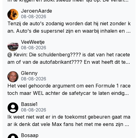
ringen die de komende twee jaar door gevoerd word
JeroenAarde
en zullen ben ik bang niet het gewenste effect hebb
08-08-2026
en. Mocht het wel zo zijn dan zal het 3 jaar zijn, hoo
Tenzij de auto's zodanig worden dat hij niet zonder k
guit 5 jaar maar echt niet langer. Vergeet niet, hij hee
an. Auto's die supersnel zijn en waarbij inhalen en v
ft nu een aantal races in GT3 gereden en dat heeft h
erdedigen uitdagingen zijn! Max houdt van snelheid,
VeeWeetje
em meer plezier gebracht dan de F1 op dit moment.
ronkende motoren en op de grenzen rijden van de
08-08-2026
mogelijkheden. Het ouderwetse racen waarbij de ma
@ Kevin: Die schuldenberg???? is dat van het racete
nnen en jongens verdeeld worden. Als deze auto's g
am of van de autofabrikant???? En wat heeft dit te
ebouwd worden zie ik Max het nog wel langer volho
maken met de prestaties van Newey???? En is Herb
Glenny
uden dan dat hij op dit moment beweerd. Dan kan hij
ert nu de spindoctor van newey geworden?? Eerlijk
08-08-2026
zijn talenten en uitzonderlijke klasse laten zien en he
gezegd snap ik de de kop én het artikel niet echt.
Het veel gehoorde argument om een Formule 1 race
eft daar enorm veel lol aan.
toch maar WEL achter de safetycar te laten eindigen
en aldus niet te kiezen voor een stukje verlenging, is
Bassie1
dat men vreest voor een brandstof tekort. Kennelijk
08-08-2026
rijden de teams met tot op de liter afgemeten peut...
Ik weet niet wat er in de toekomst gebeuren gaat ma
ar ik denk dat vele Max fans het met me eens zijn da
t als Max in de toekomst de F1 verlaat het super zou
Bosaap