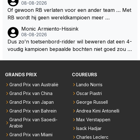
zijn als Alonso samen met Max ergens in een vieren
08-08-2026
twings uur race samen in een team zouden zitten. D
Of gewoon RB verlaten voor een ander team … Met
eze 2 coureurs zouden een fantastisch affiche zijn v
RB wordt hij geen wereldkampioen meer …
oor elke langeafstands race.
Monic Armiento-Hissink
08-08-2026
Dus zo'n toetsenbord-ridder wil beweren dat een 4-
voudig kampioen bepaalde bochten niet goed zou n
emen. Die zal ook wel tot de groep behoren die dez
e reglementen wel goed vindt.
GRANDS PRIX
COUREURS
Grand Prix van Australië
Lando Norris
Grand Prix van China
Oscar Piastri
Grand Prix van Japan
George Russell
Grand Prix van Bahrein
Andrea Kimi Antonelli
Grand Prix van Saoedi-
Max Verstappen
Arabië
Isack Hadjar
Grand Prix van Miami
Charles Leclerc