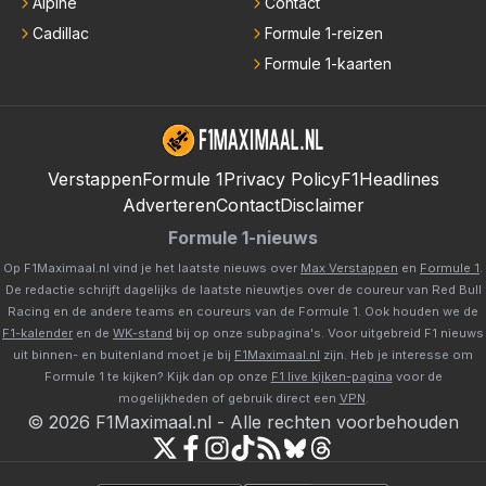
Alpine
Contact
Cadillac
Formule 1-reizen
Formule 1-kaarten
Verstappen
Formule 1
Privacy Policy
F1Headlines
Adverteren
Contact
Disclaimer
Formule 1-nieuws
Op F1Maximaal.nl vind je het laatste nieuws over
Max Verstappen
en
Formule 1
.
De redactie schrijft dagelijks de laatste nieuwtjes over de coureur van Red Bull
Racing en de andere teams en coureurs van de Formule 1. Ook houden we de
F1-kalender
en de
WK-stand
bij op onze subpagina's. Voor uitgebreid F1 nieuws
uit binnen- en buitenland moet je bij
F1Maximaal.nl
zijn. Heb je interesse om
Formule 1 te kijken? Kijk dan op onze
F1 live kijken-pagina
voor de
mogelijkheden of gebruik direct een
VPN
.
©
2026
F1Maximaal.nl
-
Alle rechten voorbehouden