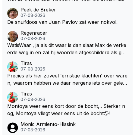
Peek de Breker
07-08-2026
De snuifdoos van Juan Pavlov zat weer nokvol.
Regenracer
07-08-2026
WatisWaar , ja als dit waar is dan slaat Max de verke
erde weg in en zal hij woorden afgeschilderd als gel
dwolf . Hij zal daardoor van de RB president Wellicht
Tiras
voor een keuze worden gesteld .
07-08-2026
Precies als hier zoveel 'ernstige klachten' over ware
n, waarom hebben we daar nergens iets over gelez
en... voor mij is dit nieuw!
Tiras
07-08-2026
Montoya weer eens kort door de bocht,.. Sterker n
og, Montoya vliegt weer eens uit de bocht🙄!
Monic Armiento-Hissink
07-08-2026