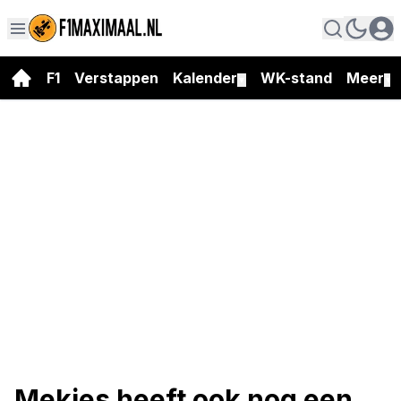
F1
Verstappen
Kalender
WK-stand
Meer
▼
▼
Mekies heeft ook nog een