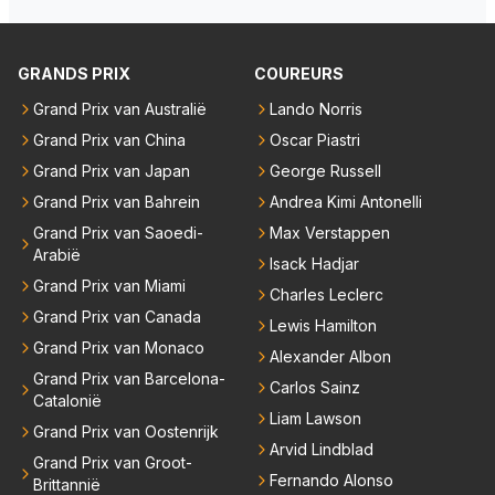
na 28 nog door wil, ook met het oog op zijn eigen te
an snapte natuurlijk zijn dilemma en vertelde Max : “
am dat nu echt van de grond is gekomen en ook ve
Kijk Max .. Die groene lolly lijkt in het algemeen altijd
el tijd in beslag neemt. Hij zal alle ballen omhoog mo
GRANDS PRIX
COUREURS
lekkerder te zijn maar dat is hij natuurlijk niet .. Daar
eten zien te houden of keuzes moeten maken. Aang
om heb ik ook altijd liever een rode. Max, zichtbaar
ezien zijn contract doorloopt tot en met '28 kan ik m
Grand Prix van Australië
Lando Norris
ontroerd, door de wijze woorden, bedankte Juan vo
e voorstellen dat hij daar nu nog niet aan wil denken
Grand Prix van China
Oscar Piastri
or het welgemeende advies .. en ging, na het stoppe
en ook af wil wachten hoe de regelveranderingen d
Grand Prix van Japan
George Russell
n van een groene lolly in zijn mond, heerlijk slapen ..
e komende twee jaar gaan zijn. Als het nog steeds ni
Grand Prix van Bahrein
Andrea Kimi Antonelli
ks is en aanmodderen wordt dan zou hij zomaar vo
Grand Prix van Saoedi-
Max Verstappen
or zijn gezin en eigen team kunnen kiezen.
Arabië
Isack Hadjar
Grand Prix van Miami
Charles Leclerc
Grand Prix van Canada
Lewis Hamilton
Grand Prix van Monaco
Alexander Albon
Grand Prix van Barcelona-
Carlos Sainz
Catalonië
Liam Lawson
Grand Prix van Oostenrijk
Arvid Lindblad
Grand Prix van Groot-
Fernando Alonso
Brittannië