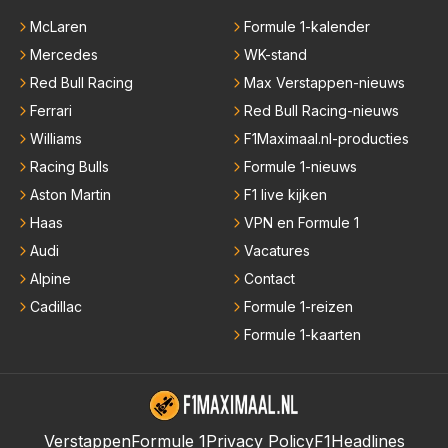
McLaren
Formule 1-kalender
Mercedes
WK-stand
Red Bull Racing
Max Verstappen-nieuws
Ferrari
Red Bull Racing-nieuws
Williams
F1Maximaal.nl-producties
Racing Bulls
Formule 1-nieuws
Aston Martin
F1 live kijken
Haas
VPN en Formule 1
Audi
Vacatures
Alpine
Contact
Cadillac
Formule 1-reizen
Formule 1-kaarten
Verstappen
Formule 1
Privacy Policy
F1Headlines