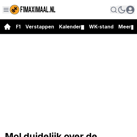
F1
Verstappen
Kalender
WK-stand
Meer
▼
▼
Mol duidelijk over de