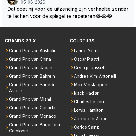
05-08-2026
kop reed. Toen de rest van het veld ook regenband
Dat doet hij voor de uitzending zijn verhaaltje zonder
en had, werd hij helaas aan alle kanten door iederee
te lachen voor de spiegel te repeteren😂😂😂
n achterhaald. Hij moest later opgeven vanwege een
technisch mankement. Het was ook de enige keer d
at Markus Winkelhock een officiële Formule 1 race r
GRANDS PRIX
COUREURS
eed; hij vertrok daarna...
Grand Prix van Australië
Lando Norris
Grand Prix van China
Oscar Piastri
Grand Prix van Japan
George Russell
Grand Prix van Bahrein
Andrea Kimi Antonelli
Grand Prix van Saoedi-
Max Verstappen
Arabië
Isack Hadjar
Grand Prix van Miami
Charles Leclerc
Grand Prix van Canada
Lewis Hamilton
Grand Prix van Monaco
Alexander Albon
Grand Prix van Barcelona-
Carlos Sainz
Catalonië
Liam Lawson