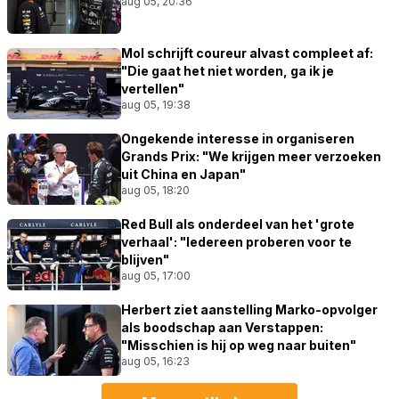
aug 05, 20:36
Mol schrijft coureur alvast compleet af:
"Die gaat het niet worden, ga ik je
vertellen"
aug 05, 19:38
Ongekende interesse in organiseren
Grands Prix: "We krijgen meer verzoeken
uit China en Japan"
aug 05, 18:20
Red Bull als onderdeel van het 'grote
verhaal': "Iedereen proberen voor te
blijven"
aug 05, 17:00
Herbert ziet aanstelling Marko-opvolger
als boodschap aan Verstappen:
"Misschien is hij op weg naar buiten"
aug 05, 16:23