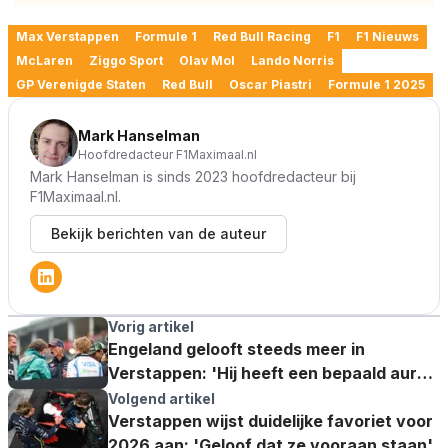
Max Verstappen
Formule 1
Red Bull Racing
F1
F1 Nieuws
McLaren
Ziggo Sport
Olav Mol
Lando Norris
GP Verenigde Staten
Red Bull
Oscar Piastri
Formule 1 2025
Mark Hanselman
Hoofdredacteur F1Maximaal.nl
Mark Hanselman is sinds 2023 hoofdredacteur bij
F1Maximaal.nl.
Bekijk berichten van de auteur
Vorig artikel
Engeland gelooft steeds meer in
Verstappen: 'Hij heeft een bepaald aura
gecreëerd'
Volgend artikel
Verstappen wijst duidelijke favoriet voor
2026 aan: 'Geloof dat ze vooraan staan'