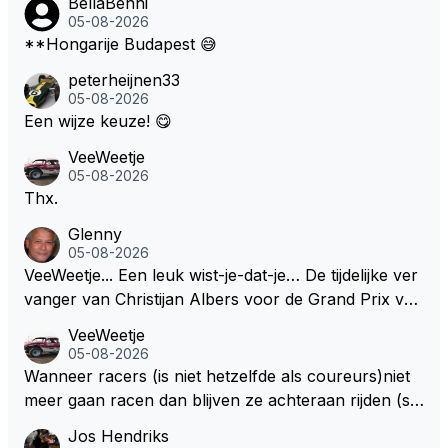
BellaBenni
05-08-2026
**Hongarije Budapest 😅
peterheijnen33
05-08-2026
Een wijze keuze! 😋
VeeWeetje
05-08-2026
Thx.
Glenny
05-08-2026
VeeWeetje... Een leuk wist-je-dat-je… De tijdelijke ver
vanger van Christijan Albers voor de Grand Prix van
Europa op de Nürburgring in 2007 was testrijder Ma
VeeWeetje
rkus Winkelhock. Vanaf de race daarna werd het st
05-08-2026
oeltje definitief overgenomen door Sakon Yamamot
Wanneer racers (is niet hetzelfde als coureurs)niet
o. Na 2 rondes gokte Markus Winkelhock goed (hij k
meer gaan racen dan blijven ze achteraan rijden (so
oos regenbanden) en reed zelfs 6 ronden aan kop.
ms met een tankslang), en worden ze chagrijnige F1
Jos Hendriks
Dat was ook de enige keer dat een Spyker ooit aan
analisten bij een vaag omroepbedrijf.