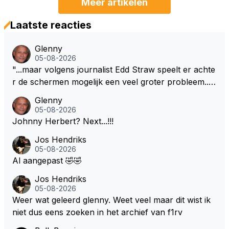
Meer artikelen
Laatste reacties
Glenny
05-08-2026
"...maar volgens journalist Edd Straw speelt er achte
r de schermen mogelijk een veel groter probleem..."
Ik weet het, ik zou er onderhand toch een beetje teg
Glenny
en moeten kunnen! Sh.t, helaas... Pfff.
05-08-2026
Johnny Herbert? Next...!!!
Jos Hendriks
05-08-2026
Al aangepast 🤣🤣
Jos Hendriks
05-08-2026
Weer wat geleerd glenny. Weet veel maar dit wist ik
niet dus eens zoeken in het archief van f1rv