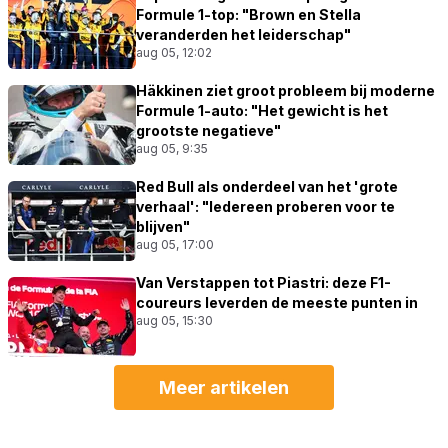
Formule 1-top: "Brown en Stella
veranderden het leiderschap"
aug 05, 12:02
Häkkinen ziet groot probleem bij moderne
Formule 1-auto: "Het gewicht is het
grootste negatieve"
aug 05, 9:35
Red Bull als onderdeel van het 'grote
verhaal': "Iedereen proberen voor te
blijven"
aug 05, 17:00
Van Verstappen tot Piastri: deze F1-
coureurs leverden de meeste punten in
aug 05, 15:30
Meer artikelen