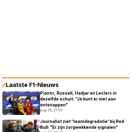
Laatste F1-Nieuws
Piastri, Russell, Hadjar en Leclerc in
dezelfde schuit: “Je kunt er niet aan
ontsnappen"
aug 05, 21:00
Journalist ziet 'teamdegradatie' bij Red
Bull: "Er zijn zorgwekkende signalen"