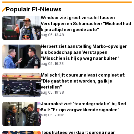
Populair F1-Nieuws
Windsor ziet groot verschil tussen
Verstappen en Schumacher: "Michael had
bijna altijd een goede auto"
aug 05, 13:48
Herbert ziet aanstelling Marko-opvolger
als boodschap aan Verstappen:
"Misschien is hij op weg naar buiten"
aug 05, 16:23
Mol schrijft coureur alvast compleet af:
"Die gaat het niet worden, ga ik je
vertellen"
aug 05, 19:38
Journalist ziet 'teamdegradatie' bij Red
Bull: "Er zijn zorgwekkende signalen"
aug 05, 20:36
Topstrateeg verklaart sprong naar