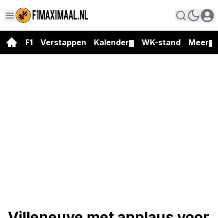
F1
Verstappen
Kalender
WK-stand
Meer
▼
▼
Villeneuve met applaus voor