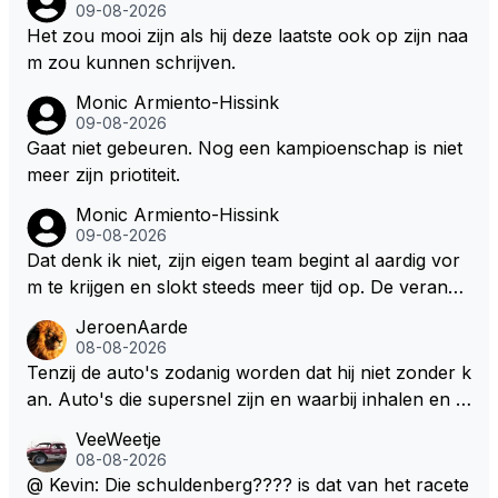
09-08-2026
Het zou mooi zijn als hij deze laatste ook op zijn naa
m zou kunnen schrijven.
Monic Armiento-Hissink
09-08-2026
Gaat niet gebeuren. Nog een kampioenschap is niet
meer zijn priotiteit.
Monic Armiento-Hissink
09-08-2026
Dat denk ik niet, zijn eigen team begint al aardig vor
m te krijgen en slokt steeds meer tijd op. De verande
ringen die de komende twee jaar door gevoerd word
JeroenAarde
en zullen ben ik bang niet het gewenste effect hebb
08-08-2026
en. Mocht het wel zo zijn dan zal het 3 jaar zijn, hoo
Tenzij de auto's zodanig worden dat hij niet zonder k
guit 5 jaar maar echt niet langer. Vergeet niet, hij hee
an. Auto's die supersnel zijn en waarbij inhalen en v
ft nu een aantal races in GT3 gereden en dat heeft h
erdedigen uitdagingen zijn! Max houdt van snelheid,
VeeWeetje
em meer plezier gebracht dan de F1 op dit moment.
ronkende motoren en op de grenzen rijden van de
08-08-2026
mogelijkheden. Het ouderwetse racen waarbij de ma
@ Kevin: Die schuldenberg???? is dat van het racete