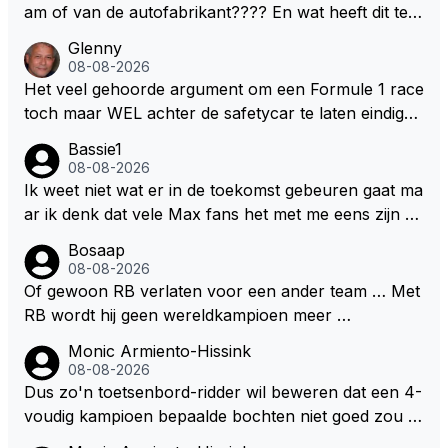
nnen en jongens verdeeld worden. Als deze auto's g
am of van de autofabrikant???? En wat heeft dit te
ebouwd worden zie ik Max het nog wel langer volho
maken met de prestaties van Newey???? En is Herb
Glenny
uden dan dat hij op dit moment beweerd. Dan kan hij
ert nu de spindoctor van newey geworden?? Eerlijk
08-08-2026
zijn talenten en uitzonderlijke klasse laten zien en he
gezegd snap ik de de kop én het artikel niet echt.
Het veel gehoorde argument om een Formule 1 race
eft daar enorm veel lol aan.
toch maar WEL achter de safetycar te laten eindigen
en aldus niet te kiezen voor een stukje verlenging, is
Bassie1
dat men vreest voor een brandstof tekort. Kennelijk
08-08-2026
rijden de teams met tot op de liter afgemeten peut...
Ik weet niet wat er in de toekomst gebeuren gaat ma
ar ik denk dat vele Max fans het met me eens zijn da
t als Max in de toekomst de F1 verlaat het super zou
Bosaap
zijn als Alonso samen met Max ergens in een vieren
08-08-2026
twings uur race samen in een team zouden zitten. D
Of gewoon RB verlaten voor een ander team … Met
eze 2 coureurs zouden een fantastisch affiche zijn v
RB wordt hij geen wereldkampioen meer …
oor elke langeafstands race.
Monic Armiento-Hissink
08-08-2026
Dus zo'n toetsenbord-ridder wil beweren dat een 4-
voudig kampioen bepaalde bochten niet goed zou n
emen. Die zal ook wel tot de groep behoren die dez