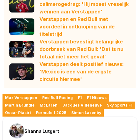
calimerogedrag: 'Hij moest vreselijk
wennen aan Verstappen'
Verstappen en Red Bull met
voordeel in ontknoping van de
titelstrijd
Verstappen bevestigt belangrijke
doorbraak van Red Bull: 'Dat is nu
totaal niet meer het geval'
Verstappen deelt positief nieuws:
'Mexico is een van de ergste
circuits hiermee'
Max Verstappen
Red Bull Racing
F1
F1 Nieuws
Martin Brundle
McLaren
Jacques Villeneuve
Sky Sports F1
Oscar Piastri
Formule 1 2025
Simon Lazenby
Shanna Lutgert