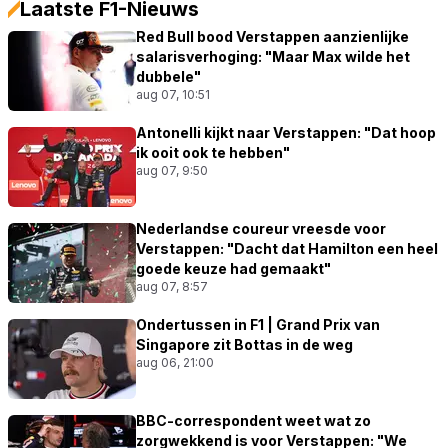
Laatste F1-Nieuws
Red Bull bood Verstappen aanzienlijke
salarisverhoging: "Maar Max wilde het
dubbele"
aug 07, 10:51
Antonelli kijkt naar Verstappen: "Dat hoop
ik ooit ook te hebben"
aug 07, 9:50
Nederlandse coureur vreesde voor
Verstappen: "Dacht dat Hamilton een heel
goede keuze had gemaakt"
aug 07, 8:57
Ondertussen in F1 | Grand Prix van
Singapore zit Bottas in de weg
aug 06, 21:00
BBC-correspondent weet wat zo
zorgwekkend is voor Verstappen: "We