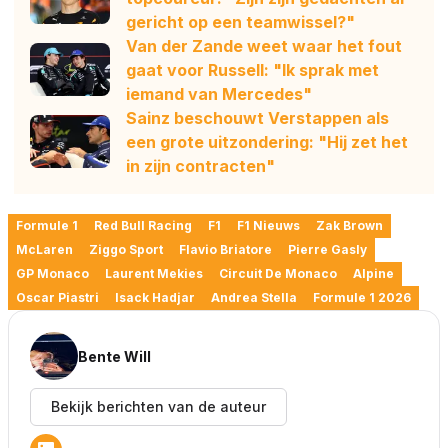
gericht op een teamwissel?"
Van der Zande weet waar het fout
gaat voor Russell: "Ik sprak met
iemand van Mercedes"
Sainz beschouwt Verstappen als
een grote uitzondering: "Hij zet het
in zijn contracten"
Formule 1
Red Bull Racing
F1
F1 Nieuws
Zak Brown
McLaren
Ziggo Sport
Flavio Briatore
Pierre Gasly
GP Monaco
Laurent Mekies
Circuit De Monaco
Alpine
Oscar Piastri
Isack Hadjar
Andrea Stella
Formule 1 2026
Bente Will
Bekijk berichten van de auteur