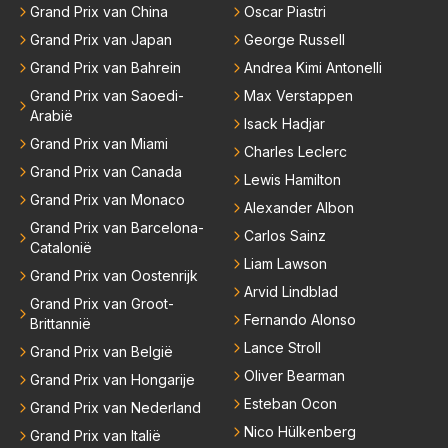
Grand Prix van China
Oscar Piastri
eam. Op 28-jarige leeftijd is hij al eigenaar van een su
ccesvol raceteam. Hij is niet alleen speciaal in de aut
Grand Prix van Japan
George Russell
o maar ook daarbuiten.
Grand Prix van Bahrein
Andrea Kimi Antonelli
Grand Prix van Saoedi-
Max Verstappen
Arabië
Isack Hadjar
Grand Prix van Miami
Charles Leclerc
Grand Prix van Canada
Lewis Hamilton
Grand Prix van Monaco
Alexander Albon
Grand Prix van Barcelona-
Carlos Sainz
Catalonië
Liam Lawson
Grand Prix van Oostenrijk
Arvid Lindblad
Grand Prix van Groot-
Fernando Alonso
Brittannië
Lance Stroll
Grand Prix van België
Oliver Bearman
Grand Prix van Hongarije
Esteban Ocon
Grand Prix van Nederland
Nico Hülkenberg
Grand Prix van Italië