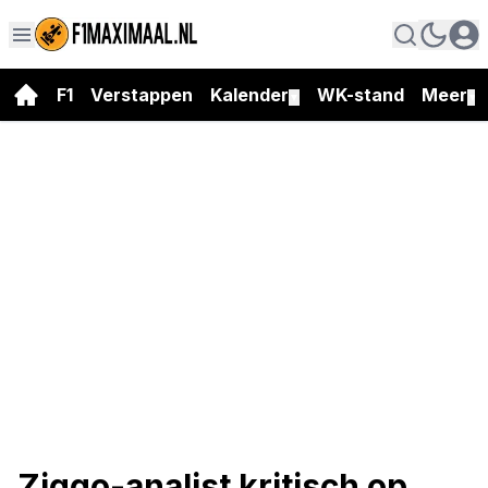
F1
Verstappen
Kalender
WK-stand
Meer
▼
▼
Ziggo-analist kritisch op