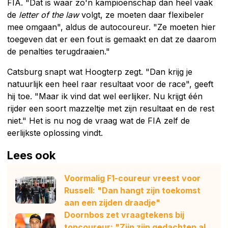
FIA. "Dat is waar zo'n kampioenschap dan heel vaak
de
letter of the law
volgt, ze moeten daar flexibeler
mee omgaan", aldus de autocoureur. "Ze moeten hier
toegeven dat er een fout is gemaakt en dat ze daarom
de penalties terugdraaien."
Catsburg snapt wat Hoogterp zegt. "Dan krijg je
natuurlijk een heel raar resultaat voor de race", geeft
hij toe. "Maar ik vind dat wel eerlijker. Nu krijgt één
rijder een soort mazzeltje met zijn resultaat en de rest
niet." Het is nu nog de vraag wat de FIA zelf de
eerlijkste oplossing vindt.
Lees ook
Voormalig F1-coureur vreest voor
Russell: "Dan hangt zijn toekomst
aan een zijden draadje"
Doornbos zet vraagtekens bij
topcoureur: "Zijn zijn gedachten al