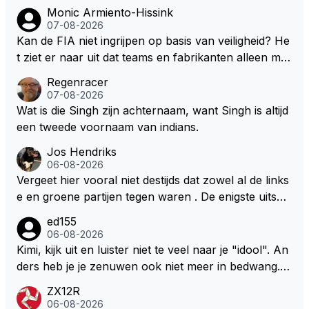
nstige klachten. Oh ja, welke? Teams vrezen een na
Monic Armiento-Hissink
deel. Oh ja, welke? Het enige dat concreet is, is de m
07-08-2026
edewerking van Pirelli. In mijn ogen wordt het daard
Kan de FIA niet ingrijpen op basis van veiligheid? He
oor lastig om de juiste context te bepalen. Maar welli
t ziet er naar uit dat teams en fabrikanten alleen ma
cht volgt deze informatie nog in de nabije toekomst?
ar naar hun eigen belang kijken en de veiligheid van
Regenracer
hun coureurs op de laatste plaats komt. Eigenlijk he
07-08-2026
bben coureurs maar weinig te vertellen over hun ve
Wat is die Singh zijn achternaam, want Singh is altijd
iligheid, er wordt toch niet naar ze geluisterd.
een tweede voornaam van indians.
Jos Hendriks
06-08-2026
Vergeet hier vooral niet destijds dat zowel al de links
e en groene partijen tegen waren . De enigste uitspr
aak van een groenlinkse daarnaast bouw er een dak
ed155
over dan kunnen ze hun eigen uitlaat gassen inade
06-08-2026
men maar niet wetende was dat de F1 motor schone
Kimi, kijk uit en luister niet te veel naar je "idool". An
r is dan een normale auto. Dus denk echt niet dat de
ders heb je je zenuwen ook niet meer in bedwang. Zi
ze groene/wollen regering hier de F1 talenten of kar
e Bezechi, Di Antonio.. misschien anders tegen Max/
ZX12R
ters zullen steunen laat staan om een euro in het cir
Marquez/Jos ? Veel gezelliger
06-08-2026