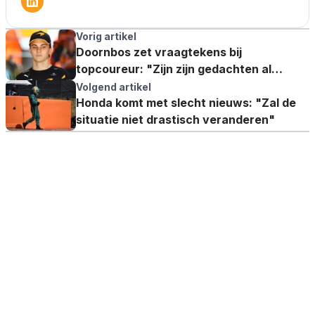
Vorig artikel
Doornbos zet vraagtekens bij
topcoureur: "Zijn zijn gedachten al
gericht op een teamwissel?"
Volgend artikel
Honda komt met slecht nieuws: "Zal de
situatie niet drastisch veranderen"