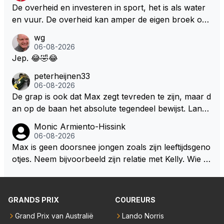
cuit Zandvoort te steken
De overheid en investeren in sport, het is als water
en vuur. De overheid kan amper de eigen broek oph
ouden. De Staat steelt liever, liefst van eigen burger
wg
s. Je kunt de Staat het best vergelijken met de sherif
06-08-2026
f van Nottinghem (Robin Hood) welk achter de bom
Jep. 😂🤣😂
en verscholen de argeloze burger opwacht om he
peterheijnen33
m/haar van zijn laatste zuurverdiende stuiver te ber
06-08-2026
oven. De Staat heeft nooit ooit maar een stuiver in Z
De grap is ook dat Max zegt tevreden te zijn, maar d
andvoort willen investeren en dat zal ook nooit gebe
an op de baan het absolute tegendeel bewijst. Lando
uren. Afdragen van BTW gelden en vergunningen bi
zegt daarentegen juist meer te willen, maar laat het
Monic Armiento-Hissink
j dergelijke sportievefestiviteiten MOET je dan weer
dan eigenlijk niet echt zien. ;)
06-08-2026
wel afstaan, de parasiet.
Max is geen doorsnee jongen zoals zijn leeftijdsgeno
otjes. Neem bijvoorbeeld zijn relatie met Kelly. Wie g
aat er een relatie aan met een vrouw die toch wat ja
artjes ouder is en al een kleine heeft van een voorm
alig RB-lid op de leeftijd van 23 jaar? Hij doet dingen
GRANDS PRIX
COUREURS
die leeftijdsgenootjes niet doen en blijft toch heel gew
Grand Prix van Australië
Lando Norris
oon. Ieder jaar is er in Hongarije een uitje voor zijn t