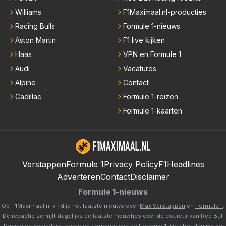
Williams
F1Maximaal.nl-producties
Racing Bulls
Formule 1-nieuws
Aston Martin
F1 live kijken
Haas
VPN en Formule 1
Audi
Vacatures
Alpine
Contact
Cadillac
Formule 1-reizen
Formule 1-kaarten
Verstappen
Formule 1
Privacy Policy
F1Headlines
Adverteren
Contact
Disclaimer
Formule 1-nieuws
Op F1Maximaal.nl vind je het laatste nieuws over
Max Verstappen
en
Formule 1
.
De redactie schrijft dagelijks de laatste nieuwtjes over de coureur van Red Bull
Racing en de andere teams en coureurs van de Formule 1. Ook houden we de