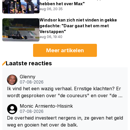
hebben het over Max"
aug 06, 20:35
Windsor kan zich niet vinden in gekke
gedachte: "Daar gaat het om met
Verstappen"
aug 06, 19:40
Meer artikelen
Laatste reacties
Glenny
07-08-2026
Ik vind het een wazig verhaal. Ernstige klachten? Er
wordt gesproken over "de coureurs" en over "de te
ams" zonder dat op enig manier duidelijk wordt gem
Monic Armiento-Hissink
aakt hoe deze standpunten c.q. opvattingen zijn ver
07-08-2026
deeld. Ik bedoel, hoeveel coureurs, 2, 8 of meer? E
De overheid investeert nergens in, ze geven het geld
n hoeveel en welke teams? De coureurs hebben er
weg en gooien het over de balk.