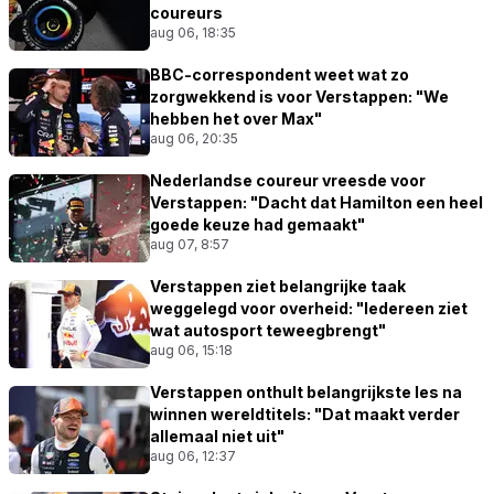
coureurs
aug 06, 18:35
BBC-correspondent weet wat zo
zorgwekkend is voor Verstappen: "We
hebben het over Max"
aug 06, 20:35
Nederlandse coureur vreesde voor
Verstappen: "Dacht dat Hamilton een heel
goede keuze had gemaakt"
aug 07, 8:57
Verstappen ziet belangrijke taak
weggelegd voor overheid: "Iedereen ziet
wat autosport teweegbrengt"
aug 06, 15:18
Verstappen onthult belangrijkste les na
winnen wereldtitels: "Dat maakt verder
allemaal niet uit"
aug 06, 12:37