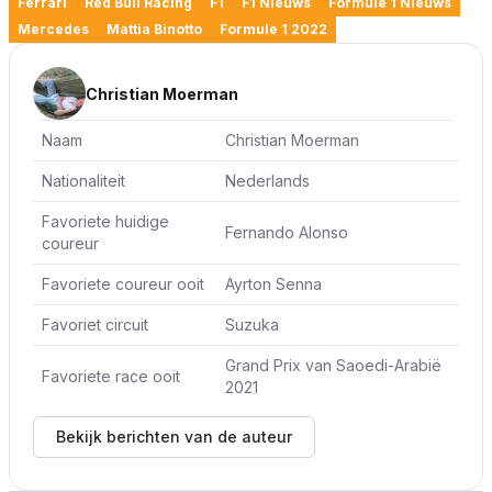
Ferrari
Red Bull Racing
F1
F1 Nieuws
Formule 1 Nieuws
Mercedes
Mattia Binotto
Formule 1 2022
Christian Moerman
Naam
Christian Moerman
Nationaliteit
Nederlands
Favoriete huidige
Fernando Alonso
coureur
Favoriete coureur ooit
Ayrton Senna
Favoriet circuit
Suzuka
Grand Prix van Saoedi-Arabië
Favoriete race ooit
2021
Bekijk berichten van de auteur