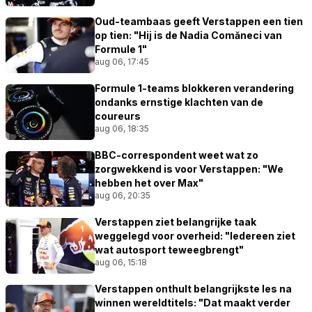
Oud-teambaas geeft Verstappen een tien
op tien: "Hij is de Nadia Comăneci van
Formule 1"
aug 06, 17:45
Formule 1-teams blokkeren verandering
ondanks ernstige klachten van de
coureurs
aug 06, 18:35
BBC-correspondent weet wat zo
zorgwekkend is voor Verstappen: "We
hebben het over Max"
aug 06, 20:35
Verstappen ziet belangrijke taak
weggelegd voor overheid: "Iedereen ziet
wat autosport teweegbrengt"
aug 06, 15:18
Verstappen onthult belangrijkste les na
winnen wereldtitels: "Dat maakt verder