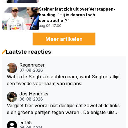
Steiner laat zich uit over Verstappen-
houding: "Hij is daarna toch
constructief?"
aug 06, 17:00
Meer artikelen
Laatste reacties
Regenracer
07-08-2026
Wat is die Singh zijn achternaam, want Singh is altijd
een tweede voornaam van indians.
Jos Hendriks
06-08-2026
Vergeet hier vooral niet destijds dat zowel al de links
e en groene partijen tegen waren . De enigste uitspr
aak van een groenlinkse daarnaast bouw er een dak
ed155
over dan kunnen ze hun eigen uitlaat gassen inade
06-08-2026