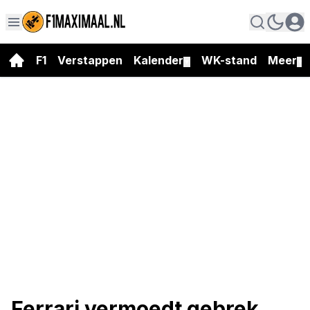
F1
Verstappen
Kalender
WK-stand
Meer
▼
▼
Ferrari vermoedt gebrek