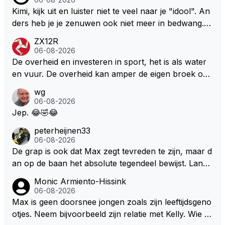
men maar niet wetende was dat de F1 motor schone
Kimi, kijk uit en luister niet te veel naar je "idool". An
r is dan een normale auto. Dus denk echt niet dat de
ders heb je je zenuwen ook niet meer in bedwang. Zi
ze groene/wollen regering hier de F1 talenten of kar
e Bezechi, Di Antonio.. misschien anders tegen Max/
ZX12R
ters zullen steunen laat staan om een euro in het cir
Marquez/Jos ? Veel gezelliger
06-08-2026
cuit Zandvoort te steken
De overheid en investeren in sport, het is als water
en vuur. De overheid kan amper de eigen broek oph
ouden. De Staat steelt liever, liefst van eigen burger
wg
s. Je kunt de Staat het best vergelijken met de sherif
06-08-2026
f van Nottinghem (Robin Hood) welk achter de bom
Jep. 😂🤣😂
en verscholen de argeloze burger opwacht om he
peterheijnen33
m/haar van zijn laatste zuurverdiende stuiver te ber
06-08-2026
oven. De Staat heeft nooit ooit maar een stuiver in Z
De grap is ook dat Max zegt tevreden te zijn, maar d
andvoort willen investeren en dat zal ook nooit gebe
an op de baan het absolute tegendeel bewijst. Lando
uren. Afdragen van BTW gelden en vergunningen bi
zegt daarentegen juist meer te willen, maar laat het
Monic Armiento-Hissink
j dergelijke sportievefestiviteiten MOET je dan weer
dan eigenlijk niet echt zien. ;)
06-08-2026
wel afstaan, de parasiet.
Max is geen doorsnee jongen zoals zijn leeftijdsgeno
otjes. Neem bijvoorbeeld zijn relatie met Kelly. Wie g