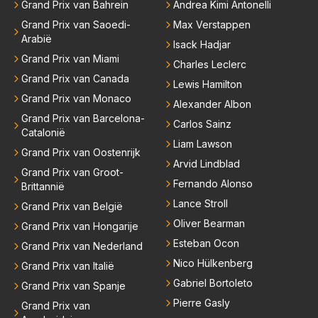
meesten van hen al sinds dat RB hun intrede deed a
Grand Prix van Bahrein
Andrea Kimi Antonelli
anwezig waren. De mensen die nu een aantal van di
Grand Prix van Saoedi-
Max Verstappen
e lege plaatsen op gaan vullen hebben ook al jaren
Arabië
Isack Hadjar
binnen RB gewerkt en zijn voor Max geen vreemde
Grand Prix van Miami
Charles Leclerc
n meer. Ook andere teams verliezen mensen. Er wo
Grand Prix van Canada
Lewis Hamilton
rdt teveel drama van gemaakt.
Grand Prix van Monaco
Alexander Albon
Grand Prix van Barcelona-
Carlos Sainz
Catalonië
Liam Lawson
Grand Prix van Oostenrijk
Arvid Lindblad
Grand Prix van Groot-
Fernando Alonso
Brittannië
Lance Stroll
Grand Prix van België
Oliver Bearman
Grand Prix van Hongarije
Esteban Ocon
Grand Prix van Nederland
Nico Hülkenberg
Grand Prix van Italië
Gabriel Bortoleto
Grand Prix van Spanje
Pierre Gasly
Grand Prix van