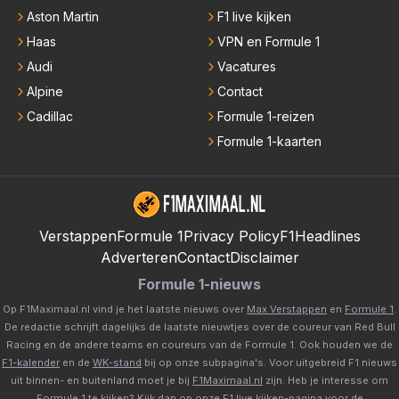
Aston Martin
F1 live kijken
Haas
VPN en Formule 1
Audi
Vacatures
Alpine
Contact
Cadillac
Formule 1-reizen
Formule 1-kaarten
Verstappen
Formule 1
Privacy Policy
F1Headlines
Adverteren
Contact
Disclaimer
Formule 1-nieuws
Op F1Maximaal.nl vind je het laatste nieuws over
Max Verstappen
en
Formule 1
.
De redactie schrijft dagelijks de laatste nieuwtjes over de coureur van Red Bull
Racing en de andere teams en coureurs van de Formule 1. Ook houden we de
F1-kalender
en de
WK-stand
bij op onze subpagina's. Voor uitgebreid F1 nieuws
uit binnen- en buitenland moet je bij
F1Maximaal.nl
zijn. Heb je interesse om
Formule 1 te kijken? Kijk dan op onze
F1 live kijken-pagina
voor de