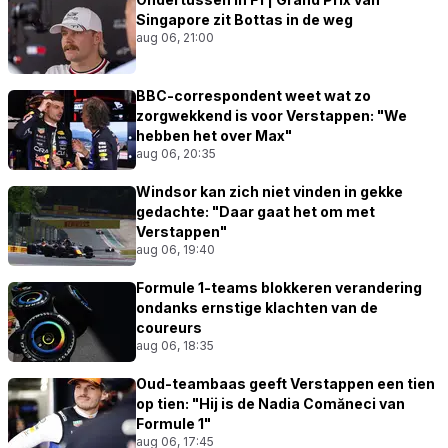
Singapore zit Bottas in de weg
aug 06, 21:00
BBC-correspondent weet wat zo
zorgwekkend is voor Verstappen: "We
hebben het over Max"
aug 06, 20:35
Windsor kan zich niet vinden in gekke
gedachte: "Daar gaat het om met
Verstappen"
aug 06, 19:40
Formule 1-teams blokkeren verandering
ondanks ernstige klachten van de
coureurs
aug 06, 18:35
Oud-teambaas geeft Verstappen een tien
op tien: "Hij is de Nadia Comăneci van
Formule 1"
aug 06, 17:45