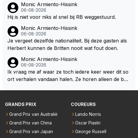
aat er een relatie aan met een vrouw die toch wat ja
Monic Armiento-Hissink
artjes ouder is en al een kleine heeft van een voorm
06-08-2026
alig RB-lid op de leeftijd van 23 jaar? Hij doet dingen
Hij is niet voor niks al snel bij RB weggestuurd.
die leeftijdsgenootjes niet doen en blijft toch heel gew
Monic Armiento-Hissink
oon. Ieder jaar is er in Hongarije een uitje voor zijn t
06-08-2026
eam. Op 28-jarige leeftijd is hij al eigenaar van een su
Je vergeet dezelfde nationaliteit. Bij deze gasten als
ccesvol raceteam. Hij is niet alleen speciaal in de aut
Herbert kunnen de Britten nooit wat fout doen.
o maar ook daarbuiten.
Monic Armiento-Hissink
06-08-2026
Ik vraag me af waar ze toch iedere keer weer dit so
ort verhalen vandaan halen. Ze horen alleen de boa
rdradio's en interviews van Max, die uitgezonden en
gedaan worden als ie nog vol adrenaline zit, maar ni
emand weet wat er zich afspeelt achter gesloten de
GRANDS PRIX
COUREURS
uren. Bovendien werken er 2000 man bij RB en niet
Grand Prix van Australië
Lando Norris
iedereen is vertrokken. Dat er nu een paar jaar acht
Grand Prix van China
Oscar Piastri
er elkaar mensen een andere uitdagingen zoeken of
niet meer in de F1 willen werken is niet zo gek als de
Grand Prix van Japan
George Russell