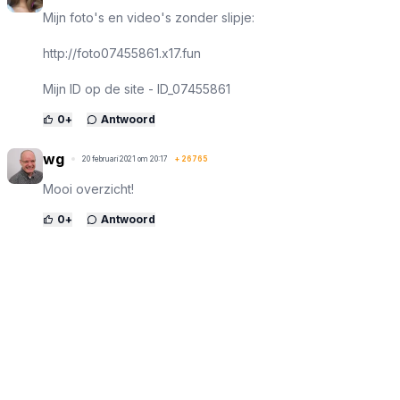
M­i­j­n f­o­t­o­'­s e­n v­i­d­eo­'­s z­o­n­d­e­r ­s­l­i­p­j­e­:
http://foto07455861.x17.fun
M­i­j­n­ ­I­D­ ­op ­d­e­ ­s­i­t­e­ ­-­ ­I­D­_­07455861
0
+
Antwoord
wg
20 februari 2021 om 20:17
+
26765
Mooi overzicht!
0
+
Antwoord