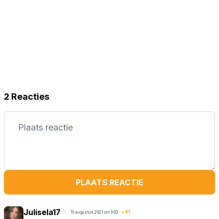
2 Reacties
PLAATS REACTIE
Julisela17
19 augustus 2021 om 9:03
+
81