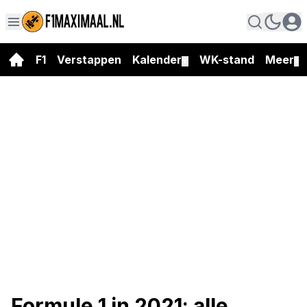
F1
Verstappen
Kalender
WK-stand
Meer
▼
▼
Formule 1 in 2021: alle