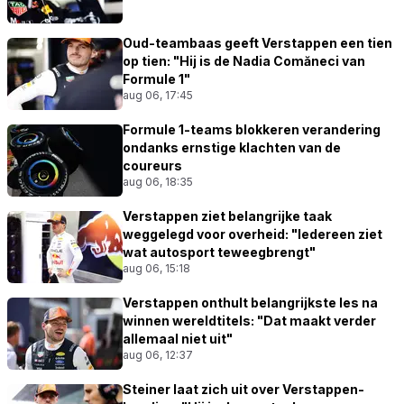
Oud-teambaas geeft Verstappen een tien
op tien: "Hij is de Nadia Comăneci van
Formule 1"
aug 06, 17:45
Formule 1-teams blokkeren verandering
ondanks ernstige klachten van de
coureurs
aug 06, 18:35
Verstappen ziet belangrijke taak
weggelegd voor overheid: "Iedereen ziet
wat autosport teweegbrengt"
aug 06, 15:18
Verstappen onthult belangrijkste les na
winnen wereldtitels: "Dat maakt verder
allemaal niet uit"
aug 06, 12:37
Steiner laat zich uit over Verstappen-