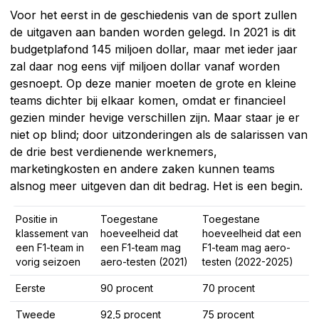
Voor het eerst in de geschiedenis van de sport zullen
de uitgaven aan banden worden gelegd. In 2021 is dit
budgetplafond 145 miljoen dollar, maar met ieder jaar
zal daar nog eens vijf miljoen dollar vanaf worden
gesnoept. Op deze manier moeten de grote en kleine
teams dichter bij elkaar komen, omdat er financieel
gezien minder hevige verschillen zijn. Maar staar je er
niet op blind; door uitzonderingen als de salarissen van
de drie best verdienende werknemers,
marketingkosten en andere zaken kunnen teams
alsnog meer uitgeven dan dit bedrag. Het is een begin.
Positie in
Toegestane
Toegestane
klassement van
hoeveelheid dat
hoeveelheid dat een
een F1-team in
een F1-team mag
F1-team mag aero-
vorig seizoen
aero-testen (2021)
testen (2022-2025)
Eerste
90 procent
70 procent
Tweede
92,5 procent
75 procent