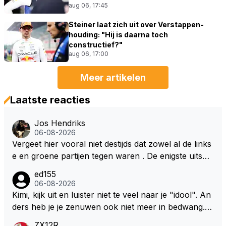
aug 06, 17:45
Steiner laat zich uit over Verstappen-
houding: "Hij is daarna toch
constructief?"
aug 06, 17:00
Meer artikelen
Laatste reacties
Jos Hendriks
06-08-2026
Vergeet hier vooral niet destijds dat zowel al de links
e en groene partijen tegen waren . De enigste uitspr
aak van een groenlinkse daarnaast bouw er een dak
ed155
over dan kunnen ze hun eigen uitlaat gassen inade
06-08-2026
men maar niet wetende was dat de F1 motor schone
Kimi, kijk uit en luister niet te veel naar je "idool". An
r is dan een normale auto. Dus denk echt niet dat de
ders heb je je zenuwen ook niet meer in bedwang. Zi
ze groene/wollen regering hier de F1 talenten of kar
e Bezechi, Di Antonio.. misschien anders tegen Max/
ZX12R