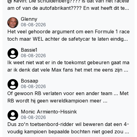
@ Kevin: Die schuldenberg???? is dat van het racete
nnen en jongens verdeeld worden. Als deze auto's g
am of van de autofabrikant???? En wat heeft dit te
ebouwd worden zie ik Max het nog wel langer volho
maken met de prestaties van Newey???? En is Herb
Glenny
uden dan dat hij op dit moment beweerd. Dan kan hij
ert nu de spindoctor van newey geworden?? Eerlijk
08-08-2026
zijn talenten en uitzonderlijke klasse laten zien en he
gezegd snap ik de de kop én het artikel niet echt.
Het veel gehoorde argument om een Formule 1 race
eft daar enorm veel lol aan.
toch maar WEL achter de safetycar te laten eindigen
en aldus niet te kiezen voor een stukje verlenging, is
Bassie1
dat men vreest voor een brandstof tekort. Kennelijk
08-08-2026
rijden de teams met tot op de liter afgemeten peut...
Ik weet niet wat er in de toekomst gebeuren gaat ma
ar ik denk dat vele Max fans het met me eens zijn da
t als Max in de toekomst de F1 verlaat het super zou
Bosaap
zijn als Alonso samen met Max ergens in een vieren
08-08-2026
twings uur race samen in een team zouden zitten. D
Of gewoon RB verlaten voor een ander team … Met
eze 2 coureurs zouden een fantastisch affiche zijn v
RB wordt hij geen wereldkampioen meer …
oor elke langeafstands race.
Monic Armiento-Hissink
08-08-2026
Dus zo'n toetsenbord-ridder wil beweren dat een 4-
voudig kampioen bepaalde bochten niet goed zou n