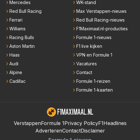
Mercedes
WK-stand
Red Bull Racing
Max Verstappen-nieuws
Ferrari
Red Bull Racing-nieuws
Williams
F1Maximaal.nl-producties
Racing Bulls
Formule 1-nieuws
Aston Martin
F1 live kijken
Haas
VPN en Formule 1
Audi
Vacatures
Alpine
Contact
Cadillac
Formule 1-reizen
Formule 1-kaarten
Verstappen
Formule 1
Privacy Policy
F1Headlines
Adverteren
Contact
Disclaimer