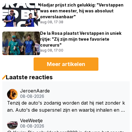
Hadjar prijst zich gelukkig: "Verstappen
was een meester, hij was absoluut
onverslaanbaar"
aug 08, 17:38
De la Rosa plaatst Verstappen in uniek
rijtje: "Zij zijn mijn twee favoriete
coureurs"
aug 08, 17:00
Meer artikelen
Laatste reacties
JeroenAarde
08-08-2026
Tenzij de auto's zodanig worden dat hij niet zonder k
an. Auto's die supersnel zijn en waarbij inhalen en v
erdedigen uitdagingen zijn! Max houdt van snelheid,
VeeWeetje
ronkende motoren en op de grenzen rijden van de
08-08-2026
mogelijkheden. Het ouderwetse racen waarbij de ma