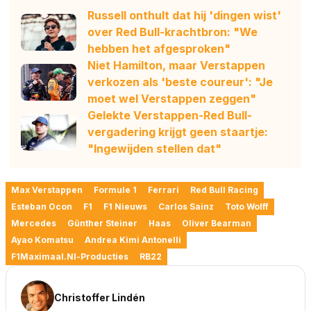
Russell onthult dat hij 'dingen wist'
over Red Bull-krachtbron: "We
hebben het afgesproken"
Niet Hamilton, maar Verstappen
verkozen als 'beste coureur': "Je
moet wel Verstappen zeggen"
Gelekte Verstappen-Red Bull-
vergadering krijgt geen staartje:
"Ingewijden stellen dat"
Max Verstappen
Formule 1
Ferrari
Red Bull Racing
Esteban Ocon
F1
F1 Nieuws
Carlos Sainz
Toto Wolff
Mercedes
Günther Steiner
Haas
Oliver Bearman
Ayao Komatsu
Andrea Kimi Antonelli
F1Maximaal.nl-Producties
RB22
Christoffer Lindén