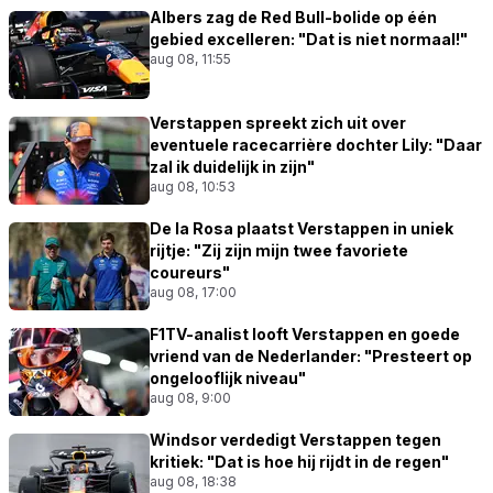
Albers zag de Red Bull-bolide op één
gebied excelleren: "Dat is niet normaal!"
aug 08, 11:55
Verstappen spreekt zich uit over
eventuele racecarrière dochter Lily: "Daar
zal ik duidelijk in zijn"
aug 08, 10:53
De la Rosa plaatst Verstappen in uniek
rijtje: "Zij zijn mijn twee favoriete
coureurs"
aug 08, 17:00
F1TV-analist looft Verstappen en goede
vriend van de Nederlander: "Presteert op
ongelooflijk niveau"
aug 08, 9:00
Windsor verdedigt Verstappen tegen
kritiek: "Dat is hoe hij rijdt in de regen"
aug 08, 18:38