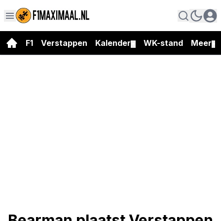
F1
Verstappen
Kalender
WK-stand
Meer
▼
▼
Bearman plaatst Verstappen