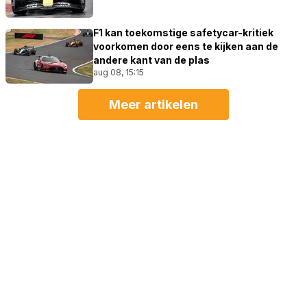
F1 kan toekomstige safetycar-kritiek
voorkomen door eens te kijken aan de
andere kant van de plas
aug 08, 15:15
Meer artikelen