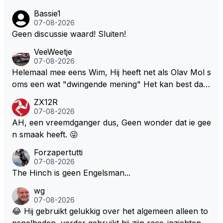
Bassie1
07-08-2026
Geen discussie waard! Sluiten!
VeeWeetje
07-08-2026
Helemaal mee eens Wim, Hij heeft net als Olav Mol s
oms een wat "dwingende mening" Het kan best dat
de fan in kwestie probeerde een vergelijkbaar gevoe
ZX12R
l bij Windsor op te roepen. Maar in een tijd zonder r
07-08-2026
aces zijn dit leuke berichtjes
AH, een vreemdganger dus, Geen wonder dat ie gee
n smaak heeft. 😜
Forzapertutti
07-08-2026
The Hinch is geen Engelsman...
wg
07-08-2026
😂 Hij gebruikt gelukkig over het algemeen alleen to
psnelheden, verder gebruikt hij zijn race-inzichten q