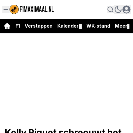
F1
Verstappen
Kalender
WK-stand
Meer
▼
▼
Kelly Piquet schreeuwt het