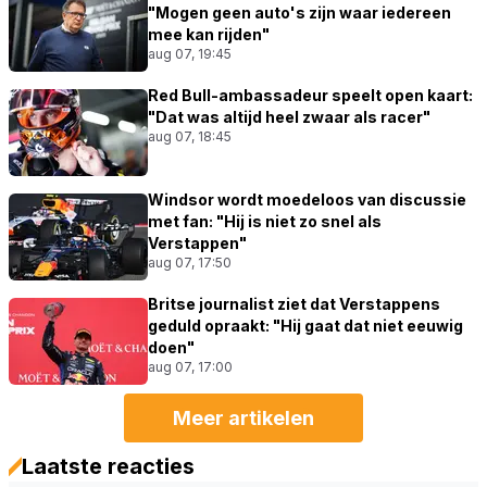
"Mogen geen auto's zijn waar iedereen
mee kan rijden"
aug 07, 19:45
Red Bull-ambassadeur speelt open kaart:
"Dat was altijd heel zwaar als racer"
aug 07, 18:45
Windsor wordt moedeloos van discussie
met fan: "Hij is niet zo snel als
Verstappen"
aug 07, 17:50
Britse journalist ziet dat Verstappens
geduld opraakt: "Hij gaat dat niet eeuwig
doen"
aug 07, 17:00
Meer artikelen
Laatste reacties