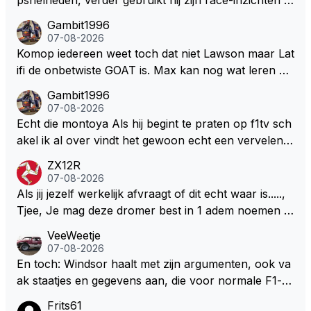
ua rotatie, baangebruik, etc. Alleen snelheid in of uit
Gambit1996
een bocht zegt helemaal niets, dus wat dat betreft h
07-08-2026
eeft hij sowieso gelijk 😂.
Komop iedereen weet toch dat niet Lawson maar Lat
ifi de onbetwiste GOAT is. Max kan nog wat leren va
n hem En iedereen maar zeggen Schumacher of Ha
Gambit1996
milton, hahahaha. Latifi pakt ze allemaal met de oge
07-08-2026
n dicht met als onbetwiste nummer 2 of GOATINES
Echt die montoya Als hij begint te praten op f1tv sch
S Lawson natuurlijk 😂😂😂😂😂
akel ik al over vindt het gewoon echt een vervelend
mannetje met zijn geblaas alsof hij het allemaal wel
ZX12R
weet 🤮🤮
07-08-2026
Als jij jezelf werkelijk afvraagt of dit echt waar is.....,
Tjee, Je mag deze dromer best in 1 adem noemen m
et bv een Hans Christian Andersen. Enorme drang n
VeeWeetje
aar voordragen uit eigen geest. Kan mij voorstellen d
07-08-2026
at je het leuk vindt sprookjes te luisteren maar heb jij
En toch: Windsor haalt met zijn argumenten, ook va
jezelf dan ook wel eens afgevraagd of de dappere b
ak staatjes en gegevens aan, die voor normale F1-fa
oswachter werkelijk Roodkapje uit de buik van de bo
ns niet te verkrijgen of te snappen zijn. Iets met "co
Frits61
ze wolff gesneden heeft?