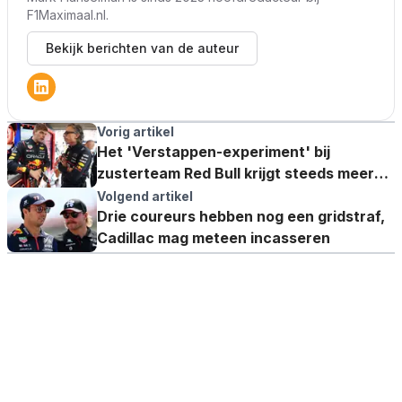
F1Maximaal.nl.
Bekijk berichten van de auteur
Vorig artikel
Het 'Verstappen-experiment' bij
zusterteam Red Bull krijgt steeds meer
aandacht en dit is waarom
Volgend artikel
Drie coureurs hebben nog een gridstraf,
Cadillac mag meteen incasseren