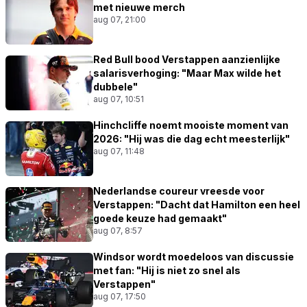
met nieuwe merch
aug 07, 21:00
Red Bull bood Verstappen aanzienlijke
salarisverhoging: "Maar Max wilde het
dubbele"
aug 07, 10:51
Hinchcliffe noemt mooiste moment van
2026: "Hij was die dag echt meesterlijk"
aug 07, 11:48
Nederlandse coureur vreesde voor
Verstappen: "Dacht dat Hamilton een heel
goede keuze had gemaakt"
aug 07, 8:57
Windsor wordt moedeloos van discussie
met fan: "Hij is niet zo snel als
Verstappen"
aug 07, 17:50