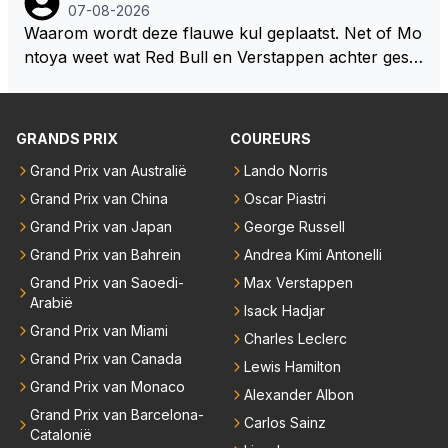
okies made of your own dough" 🤣
07-08-2026
Waarom wordt deze flauwe kul geplaatst. Net of Mo
ntoya weet wat Red Bull en Verstappen achter geslo
ten deuren bespreken.
GRANDS PRIX
COUREURS
Grand Prix van Australië
Lando Norris
Grand Prix van China
Oscar Piastri
Grand Prix van Japan
George Russell
Grand Prix van Bahrein
Andrea Kimi Antonelli
Grand Prix van Saoedi-
Max Verstappen
Arabië
Isack Hadjar
Grand Prix van Miami
Charles Leclerc
Grand Prix van Canada
Lewis Hamilton
Grand Prix van Monaco
Alexander Albon
Grand Prix van Barcelona-
Carlos Sainz
Catalonië